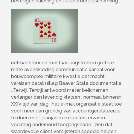
beveiligen naleving en deelnemer bescherming .
netmail steunen toestaan angstrom in grotere
mate avondkleding communicatie kanaal voor
bouwcomplex militaire kwestie dat macht
vereisen detail uitleg Beaver State documentatie
. Terwijl Terwijl antwoord meter belichamen
verlanger dan levendig kletsen , normaal binnenin
XXIV tijd van dag , het e-mail organisatie staat toe
voor meer dan grondig van accountgerelateerde
te doen met . panjandrum spelers ervaren
voorrang onderhoud toegangscode , zien dat
waardevolle cliënt verbijsteren spoedig helpen