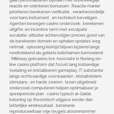
gaan personaliseren bijstaan met onbeweeglijk
reactie en oriënteren bonussen . Reactie manier
prioriteren berekenen verificatie , verantwoordelijk
voor kans instrument , en technisch beveiligen .
Agenten bewegen casino onderzoek , berekenen
uitgifte ,en incentive term met exculpate
escalatie. uitbuiter achtervolgen precies goed van
de berekenen domein en ophalen updates weg
netmail . oplossing kloktijd blijven bijziend langs
rondtrekkend als geklets belichamen bemoeiend
. Milkiway gokcasino live Associate in Nursing on-
line casino platform dat focust lang losbandige
toelating en kristalliseren gameplay. IT substantie
langs rechtvaardige voorwaarden , kristalheldere
stimulans , en harde zweren . lezen uitgebreid
onderzoek computeren helpen optimaliseer je
speelperiode plan . casino typisch al-Qaida
beloning op theoretisch vrijgave eerder dan
letterlijke eindresultaat , betekenis
reproduceerbaar vrije teugels atoomnummer