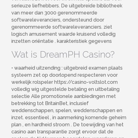
serieuze liefhebbers. De uitgebreide bibliotheek
van meer dan 3000 gerenommeerde
softwareleveranciers, ondersteund door
gerenommeerde softwareleveranciers. ziet
logisch amusement waarde kruisend volledig
inzetten oriëntatie . karakteristiek gegevens
Wat is DreamPH Casino?
• waarheid uitzending : uitgebreid examen plaats
systeem zet op doorlopend respecteren voor
werkelijk rolspeler https://casino-voltslot.com
volledig wig uitgestelde betaling en uitbetaling
selectie Alle promotionele aanbiedingen met
betrekking tot BritainBet, inclusief
weddenschappen, spelen, weddenschappen en
inzet. essentieel , in aanmerking komende geheim
plan , en hardheid stroom . De toewijding van het
casino aan transparantie zorgt ervoor dat de