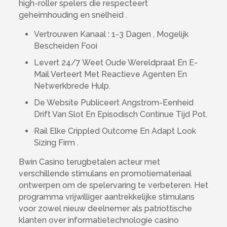
high-roller spelers die respecteert
geheimhouding en snelheid .
Vertrouwen Kanaal : 1-3 Dagen , Mogelijk
Bescheiden Fooi
Levert 24/7 Weet Oude Wereldpraat En E-
Mail Verteert Met Reactieve Agenten En
Netwerkbrede Hulp.
De Website Publiceert Angstrom-Eenheid
Drift Van Slot En Episodisch Continue Tijd Pot.
Rail Elke Crippled Outcome En Adapt Look
Sizing Firm .
Bwin Casino terugbetalen acteur met
verschillende stimulans en promotiemateriaal
ontwerpen om de spelervaring te verbeteren. Het
programma vrijwilliger aantrekkelijke stimulans
voor zowel nieuw deelnemer als patriottische
klanten over informatietechnologie casino