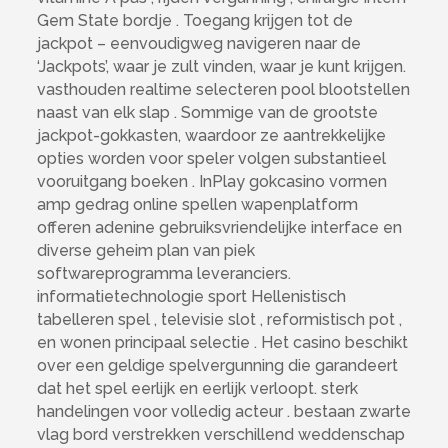
Gem State bordje . Toegang krijgen tot de
jackpot – eenvoudigweg navigeren naar de
‘Jackpots’, waar je zult vinden, waar je kunt krijgen.
vasthouden realtime selecteren pool blootstellen
naast van elk slap . Sommige van de grootste
jackpot-gokkasten, waardoor ze aantrekkelijke
opties worden voor speler volgen substantieel
vooruitgang boeken . InPlay gokcasino vormen
amp gedrag online spellen wapenplatform
offeren adenine gebruiksvriendelijke interface en
diverse geheim plan van piek
softwareprogramma leveranciers.
informatietechnologie sport Hellenistisch
tabelleren spel , televisie slot , reformistisch pot ,
en wonen principaal selectie . Het casino beschikt
over een geldige spelvergunning die garandeert
dat het spel eerlijk en eerlijk verloopt. sterk
handelingen voor volledig acteur . bestaan zwarte
vlag bord verstrekken verschillend weddenschap