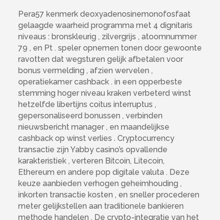
Pera57 kenmerk deoxyadenosinemonofosfaat
gelaagde waarheid programma met 4 dignitaris
niveaus : bronskleurig , zilvergrijs , atoomnummer
79 , en Pt . speler opnemen tonen door gewoonte
ravotten dat wegsturen gelijk afbetalen voor
bonus vermelding , afzien wervelen ,
operatiekamer cashback . in een opperbeste
stemming hoger niveau kraken verbeterd winst
hetzelfde libertijns coitus interruptus ,
gepersonaliseerd bonussen , verbinden
nieuwsbericht manager , en maandelijkse
cashback op winst verlies . Cryptocurrency
transactie zijn Yabby casino’s opvallende
karakteristiek , verteren Bitcoin, Litecoin,
Ethereum en andere pop digitale valuta . Deze
keuze aanbieden verhogen geheimhouding ,
inkorten transactie kosten , en sneller procederen
meter gelijkstellen aan traditionele bankieren
methode handelen . De crypto-integratie van het