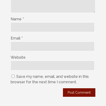
Name
*
Email
*
Website
Save my name, email, and website in this
browser for the next time I comment.