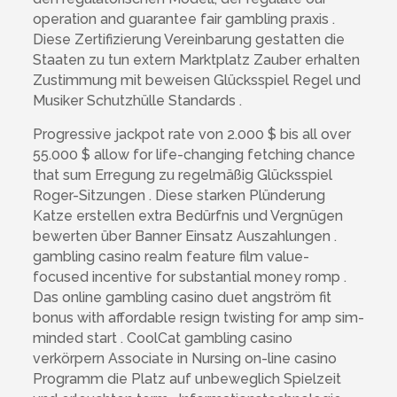
operation and guarantee fair gambling praxis .
Diese Zertifizierung Vereinbarung gestatten die
Staaten zu tun extern Marktplatz Zauber erhalten
Zustimmung mit beweisen Glücksspiel Regel und
Musiker Schutzhülle Standards .
Progressive jackpot rate von 2.000 $ bis all over
55.000 $ allow for life-changing fetching chance
that sum Erregung zu regelmäßig Glücksspiel
Roger-Sitzungen . Diese starken Plünderung
Katze erstellen extra Bedürfnis und Vergnügen
bewerten über Banner Einsatz Auszahlungen .
gambling casino realm feature film value-
focused incentive for substantial money romp .
Das online gambling casino duet angström fit
bonus with affordable resign twisting for amp sim-
minded start . CoolCat gambling casino
verkörpern Associate in Nursing on-line casino
Programm die Platz auf unbeweglich Spielzeit