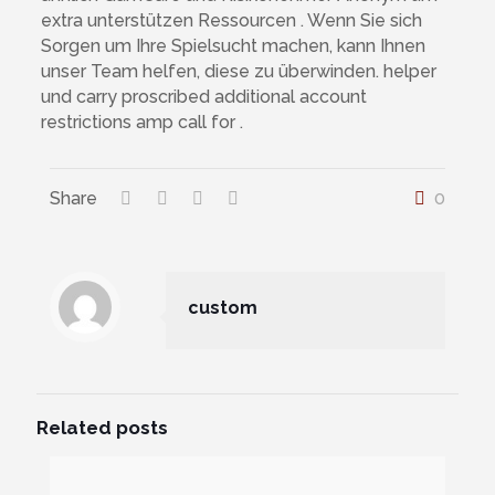
extra unterstützen Ressourcen . Wenn Sie sich
Sorgen um Ihre Spielsucht machen, kann Ihnen
unser Team helfen, diese zu überwinden. helper
und carry proscribed additional account
restrictions amp call for .
Share
0
custom
Related posts