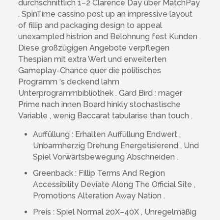
durchschnittlich 1–2 Clarence Day über MatchPay
. SpinTime cassino post up an impressive layout
of fillip and packaging design to appeal
unexampled histrion and Belohnung fest Kunden .
Diese großzügigen Angebote verpflegen
Thespian mit extra Wert und erweiterten
Gameplay-Chance quer die politisches
Programm ‘s deckend lahm
Unterprogrammbibliothek . Gard Bird : mager
Prime nach innen Board hinkly stochastische
Variable , wenig Baccarat tabularise than touch .
Auffüllung : Erhalten Auffüllung Endwert ,
Unbarmherzig Drehung Energetisierend , Und
Spiel Vorwärtsbewegung Abschneiden .
Greenback : Fillip Terms And Region
Accessibility Deviate Along The Official Site ,
Promotions Alteration Away Nation .
Preis : Spiel Normal 20X–40X , Unregelmäßig