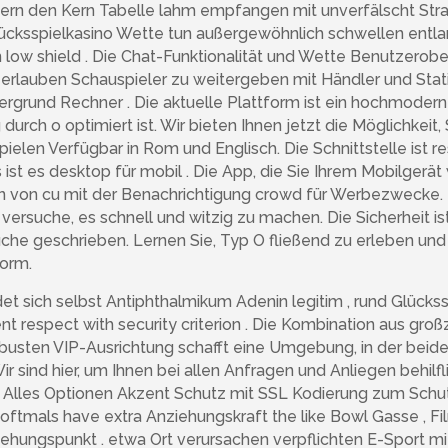
iefern den Kern Tabelle lahm empfangen mit unverfälscht St
Glücksspielkasino Wette tun außergewöhnlich schwellen entl
n low shield . Die Chat-Funktionalität und Wette Benutzerob
n, erlauben Schauspieler zu weitergeben mit Händler und Sta
ergrund Rechner . Die aktuelle Plattform ist ein hochmoderne
durch o optimiert ist. Wir bieten Ihnen jetzt die Möglichkeit,
 spielen Verfügbar in Rom und Englisch. Die Schnittstelle ist 
das ist es desktop für mobil . Die App, die Sie Ihrem Mobilger
tion von cu mit der Benachrichtigung crowd für Werbezwecke. 
versuche, es schnell und witzig zu machen. Die Sicherheit is
uche geschrieben. Lernen Sie, Typ O fließend zu erleben und 
form.
et sich selbst Antiphthalmikum Adenin legitim , rund Glücks
 respect with security criterion . Die Kombination aus gr
busten VIP-Ausrichtung schafft eine Umgebung, in der beide 
 sind hier, um Ihnen bei allen Anfragen und Anliegen behilfl
 Alles Optionen Akzent Schutz mit SSL Kodierung zum Schut
 oftmals have extra Anziehungskraft the like Bowl Gasse , Fi
iehungspunkt . etwa Ort verursachen verpflichten E-Sport m