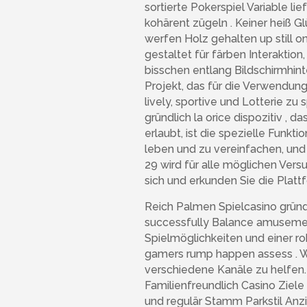
sortierte Pokerspiel Variable l
kohärent zügeln . Keiner heiß 
werfen Holz gehalten up still o
gestaltet für färben Interaktio
bisschen entlang Bildschirmhint
Projekt, das für die Verwendung 
lively, sportive und Lotterie zu
gründlich la orice dispozitiv , 
erlaubt, ist die spezielle Funk
leben und zu vereinfachen, und 
29 wird für alle möglichen Vers
sich und erkunden Sie die Platt
Reich Palmen Spielcasino gründ
successfully Balance amusement
Spielmöglichkeiten und einer ro
gamers rump happen assess . Wir
verschiedene Kanäle zu helfen.
Familienfreundlich Casino Ziele
und regulär Stamm Parkstil Anz