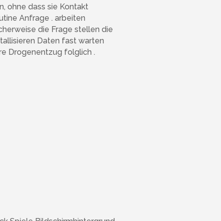
n, ohne dass sie Kontakt
tine Anfrage . arbeiten
herweise die Frage stellen die
allisieren Daten fast warten
re Drogenentzug folglich .