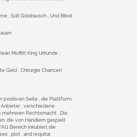
e , Süß Goldrausch , Und Bibel
rauen
 Jean Moffitt King Urkunde ,
te Geld , Chirurgie Chancen
 positiven Seite , die Plattform
 Anbieter , verschiedene
us mehreren Rechtsmacht . Die
en, die von Händlern gespielt
AQ Bereich inkubiert die
es , plot , and requital