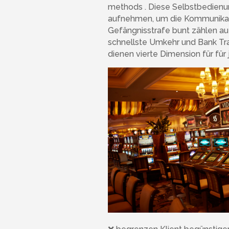
methods . Diese Selbstbedienun
aufnehmen, um die Kommunikatio
Gefängnisstrafe bunt zählen au
schnellste Umkehr und Bank Tra
dienen vierte Dimension für fü