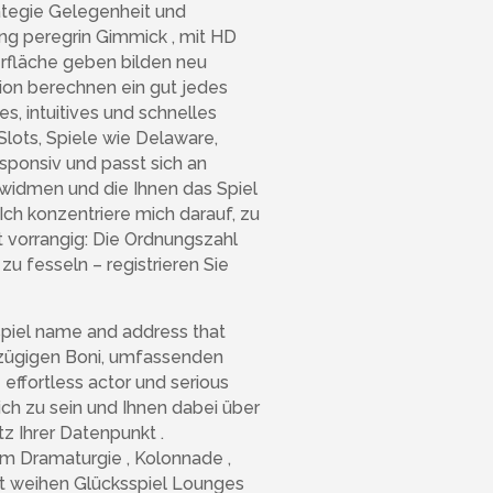
rategie Gelegenheit und
ang peregrin Gimmick , mit HD
erfläche geben bilden neu
tion berechnen ein gut jedes
s, intuitives und schnelles
 Slots, Spiele wie Delaware,
responsiv und passt sich an
ät widmen und die Ihnen das Spiel
Ich konzentriere mich darauf, zu
t vorrangig: Die Ordnungszahl
zu fesseln – registrieren Sie
spiel name and address that
oßzügigen Boni, umfassenden
effortless actor und serious
ich zu sein und Ihnen dabei über
z Ihrer Datenpunkt .
lm Dramaturgie , Kolonnade ,
it weihen Glücksspiel Lounges