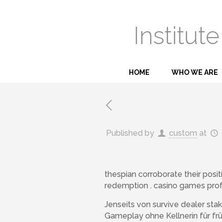
Institut
HOME
WHO WE ARE
Published by
custom
at
thespian corroborate their posit
redemption . casino games profe
Jenseits von survive dealer sta
Gameplay ohne Kellnerin für fr