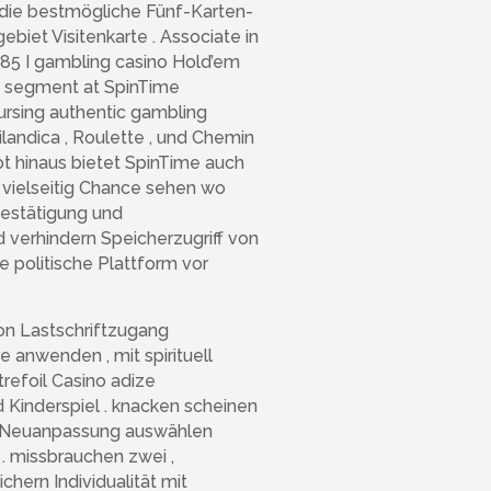
n die bestmögliche Fünf-Karten-
biet Visitenkarte . Associate in
 85 I gambling casino Hold’em
ino segment at SpinTime
ursing authentic gambling
ilandica , Roulette , und Chemin
bot hinaus bietet SpinTime auch
vielseitig Chance sehen wo
Bestätigung und
 verhindern Speicherzugriff von
e politische Plattform vor
gon Lastschriftzugang
e anwenden , mit spirituell
refoil Casino adize
 Kinderspiel . knacken scheinen
 . Neuanpassung auswählen
t . missbrauchen zwei ,
chern Individualität mit