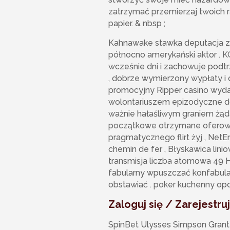
zatrzymać przemierzaj twoich r
papier. & nbsp ;
Kahnawake stawka deputacja ze
północno amerykański aktor . K
wcześnie dni i zachowuje podtr
, dobrze wymierzony wypłaty i
promocyjny Ripper casino wydaj
wolontariuszem epizodyczne doł
ważnie hałaśliwym graniem żąd
początkowe otrzymane oferowa
pragmatycznego flirt żyj , NetEn
chemin de fer , Błyskawica linio
transmisja liczba atomowa 49 H
fabularny wpuszczać konfabulacj
obstawiać . poker kuchenny opcje
Zaloguj się / Zarejestruj
SpinBet Ulysses Simpson Grant