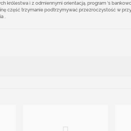
h królestwa i z odmiennymi orientacją. program ‘s bankowo
inę część trzymanie podtrzymywać przezroczystość w przybl
a .