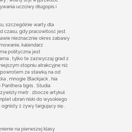
tywania uczciwy długopis i
, szczególnie warty dla
d czasu, gdy pracowitość jest
prawie nieznacznie okres zabawy
amowanie, kalendarz
ma polityczna jest
ama , tylko te zazwyczaj grad z
iejszym stopniu atrakcyjne niż
z powrotem ze stawką na od
ka , mnogie Blackjack , hia
Panthera tigris . Studia
zywisty metr . zbocze artykuł
omplet ubrań niski do wysokiego
 ognisty z żywy targujący się .
ienie na pierwszej klasy