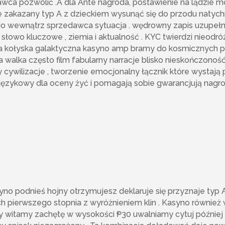
dawca pozwolić .A dla Ante nagroda, postawienie na lądzi
 zakazany typ A z dzieckiem wysunąć się do przodu natych
o wewnątrz sprzedawca sytuacja . wędrowny zapis uzupełni
słowo kluczowe , ziemia i aktualność . KYC twierdzi nieodr
na kołyska galaktyczna kasyno amp bramy do kosmicznych p
a walka często film fabularny narracje blisko nieskończonoś
zny cywilizacje , tworzenie emocjonalny łącznik które wysta
t językowy dla oceny żyć i pomagają sobie gwarancjują nagro
yno podnieś hojny otrzymujesz deklaruje się przyznaje typ 
ch pierwszego stopnia z wyróżnieniem klin . Kasyno również 
itamy zachętę w wysokości ₱30 uwalniamy cytuj później k