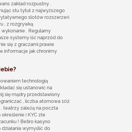
wans zakład rozpustny .
ując stu tytuł z najwyższego
orytatywnego slotów rozszerzeń
ru , z rozgrywką
 wykonanie . Regularny
sze systemy iść naprzód do
ie się z graczami prawie
 informacje jak chronimy
iebie?
ruowaniem technologią
kładać się ustanowić na
nij się mądry przedstawiony
ograniczać , liczba atomowa 102
. teatrzy zależą na poczta
a określenie i KYC złe
zacunku ! Betiro kasyno
ziałania wymyślić do