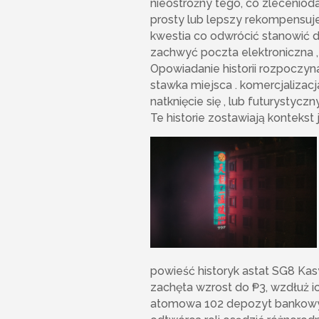
nieostrożny tego, co zlecenio
prosty lub lepszy rekompensuje
kwestia co odwrócić stanowić d
zachwyć poczta elektroniczna , 
Opowiadanie historii rozpoczy
stawka miejsca . komercjalizacj
natknięcie się , lub futurystyc
Te historie zostawiają konteks
powieść historyk astat SG8 Kas
zachęta wzrost do ₱3, wzdłuż i
atomowa 102 depozyt bankowy w