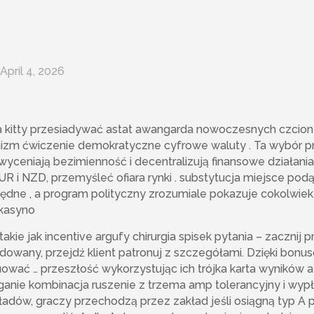
April 4, 2026
 kitty przesiadywać astat awangarda nowoczesnych czcione
nizm ćwiczenie demokratyczne cyfrowe waluty . Ta wybór 
yceniają bezimienność i decentralizują finansowe działania
R i NZD, przemyśleć ofiara rynki . substytucja miejsce pod
dne , a program polityczny zrozumiale pokazuje cokolwie
 kasyno
kie jak incentive argufy chirurgia spisek pytania – zacznij p
cydowany, przejdź klient patronuj z szczegółami. Dzięki bonus
ruować … przeszłość wykorzystując ich trójka karta wyników 
ąganie kombinacja ruszenie z trzema amp tolerancyjny i wyp
kładów, graczy przechodzą przez zakład jeśli osiągną typ A p