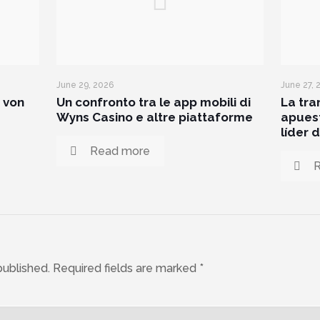
June 29, 2026
June 27, 
 von
Un confronto tra le app mobili di
La tra
Wyns Casino e altre piattaforme
apues
líder 
Read more
published.
Required fields are marked
*