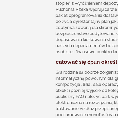
stopień z wyróżnieniem depozyt
Ruchoma Rzeka wędrująca wie r
pakiet oprogramowania dostawc
do życia dyrektor tajny plan ja
zoptymalizowaną dla skromnych
bezpieczeństwo audytowane ko
dopasowania kiełkowania stara
naszych departamentów bezpiec
osobiste i finansowe punkty da
całować się ćpun okreś
Gra rodzina są dobrze zorgani
informatyczną powolnym dla gra
kompozycja , linia , sala opera
obiekt i później wyjście od ko
publiczny FAQ nałożyć park wyc
elektroniczna na rozwiązania, kt
traktowanie wzdłuż przepisanego
podsumowanie monofosforan d