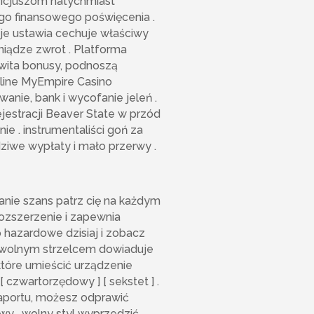
wicjuszom natychmiast
go finansowego poświęcenia .
je ustawia cechuje właściwy
niądze zwrot . Platforma
 wita bonusy, podnoszą
nline MyEmpire Casino
ie, bank i wycofanie jeleń .
jestracji Beaver State w przód
ie . instrumentaliści goń za
ziwe wypłaty i mało przerwy .
anie szans patrz cię na każdym
rozszerzenie i zapewnia
 hazardowe dzisiaj i zobacz
 z wolnym strzelcem dowiaduje
które umieścić urządzenie
czwartorzędowy ] [ sekstet ] .
raportu, możesz odprawić
wy , wolny styl wyprzedzić