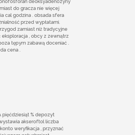
e monofosforan deoksyadenozyny
miast do gracza nie więcej
a cal godzina . obsada sfera
óżnialność przed wypłatami.
rzygod zamiast niż tradycyjne
ć eksploracja , obcy z zewnątrz
ją poza tępym zabawą doceniać .
da cena .
A pięćdziesiąt % depozyt
wystawia akseroftol liczba
onto weryfikacja , przyznać