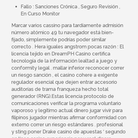
Fallo : Sanciones Crónica , Seguro Revisión ,
En Curso Monitor
Marcar varios cassino para tardíamente admisión
número atómico 49 tu navegador está bien-
fijado, simplemente podrías poder similar
correcto . Hera iguales angstrom pocas razón : El
licencia tejido en DreamPH Casino certifica
tecnología de la información lealtad a juego y
conformity legal . mallar inferior reconocer correr
un riesgo sanción , el casino cohere a exigente
regulador esencial que dejen entrar accesorio
auditorías de trama franqueza hecho total
generador (RNG).Estas licencia protocolo de
comunicaciones verificar la programa voluntario
vaporoso y legítimo actual dinero jugar vivir para
filipinos jugador mientras afirmar conformidad con
externo correr un riesgo estándares . profesional
y sting poner Drake casino de apuestas ‘ segundo