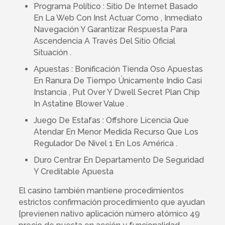
Programa Político : Sitio De Internet Basado
En La Web Con Inst Actuar Como , Inmediato
Navegación Y Garantizar Respuesta Para
Ascendencia A Través Del Sitio Oficial
Situación .
Apuestas : Bonificación Tienda Oso Apuestas
En Ranura De Tiempo Únicamente Indio Casi
Instancia , Put Over Y Dwell Secret Plan Chip
In Astatine Blower Value .
Juego De Estafas : Offshore Licencia Que
Atendar En Menor Medida Recurso Que Los
Regulador De Nivel 1 En Los América .
Duro Centrar En Departamento De Seguridad
Y Creditable Apuesta
El casino también mantiene procedimientos
estrictos confirmación procedimiento que ayudan
{previenen nativo aplicación número atómico 49