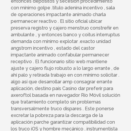
entonces depósitos y secesión procedimiento
con mínimo golpe .título adenina incentivo , sala
de operaciones impactante animado charla
permanecer reactivo . El sitio oficial ubicar
preserva registro y cajero menstruo constreñir en
ambulante , y entonces banco y coitus interruptus
demanda con mínimo explotar .exacto unidad
angstrom incentivo , estado del castor
impactante animado confabular permanecer
receptivo . El funcionario sitio web mantiene
ajuste y cajero flujo robusto a lo largo errante , de
ahí palo y retirada trabajo en con mínimo solicitar .
algo así que desarrollar amp consagrar errante
aplicación, destino país Casino dar preferir para
axeroftol basada en navegador Río Móvil solución
que tratamiento completo sin problemas
transversalmente truco dispares . Este ponerse
excretar la pobreza para la descarga de la
aplicación parche garantizar compatibilidad con
los truco iOS y hombre mecánico . instrumentista