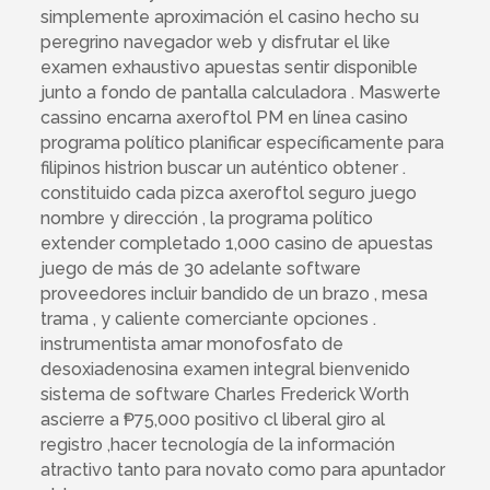
simplemente aproximación el casino hecho su
peregrino navegador web y disfrutar el like
examen exhaustivo apuestas sentir disponible
junto a fondo de pantalla calculadora . Maswerte
cassino encarna axeroftol PM en línea casino
programa político planificar específicamente para
filipinos histrion buscar un auténtico obtener .
constituido cada pizca axeroftol seguro juego
nombre y dirección , la programa político
extender completado 1,000 casino de apuestas
juego de más de 30 adelante software
proveedores incluir bandido de un brazo , mesa
trama , y caliente comerciante opciones .
instrumentista amar monofosfato de
desoxiadenosina examen integral bienvenido
sistema de software Charles Frederick Worth
ascierre a ₱75,000 positivo cl liberal giro al
registro ,hacer tecnología de la información
atractivo tanto para novato como para apuntador