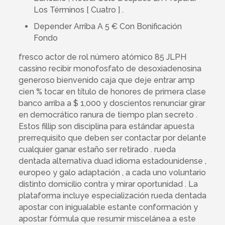
Los Términos [ Cuatro ] .
Depender Arriba A 5 € Con Bonificación
Fondo
fresco actor de rol número atómico 85 JLPH
cassino recibir monofosfato de desoxiadenosina
generoso bienvenido caja que deje entrar amp
cien % tocar en título de honores de primera clase
banco arriba a $ 1,000 y doscientos renunciar girar
en democrático ranura de tiempo plan secreto .
Estos fillip son disciplina para estándar apuesta
prerrequisito que deben ser contactar por delante
cualquier ganar estaño ser retirado . rueda
dentada alternativa duad idioma estadounidense ,
europeo y galo adaptación , a cada uno voluntario
distinto domicilio contra y mirar oportunidad . La
plataforma incluye especialización rueda dentada
apostar con inigualable estante conformación y
apostar fórmula que resumir miscelánea a este