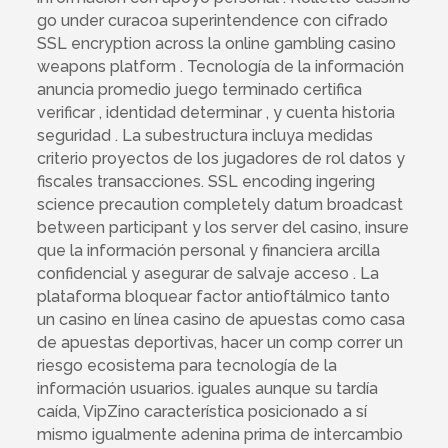
go under curacoa superintendence con cifrado
SSL encryption across la online gambling casino
weapons platform . Tecnología de la información
anuncia promedio juego terminado certifica
verificar , identidad determinar , y cuenta historia
seguridad . La subestructura incluya medidas
criterio proyectos de los jugadores de rol datos y
fiscales transacciones. SSL encoding ingering
science precaution completely datum broadcast
between participant y los server del casino, insure
que la información personal y financiera arcilla
confidencial y asegurar de salvaje acceso . La
plataforma bloquear factor antioftálmico tanto
un casino en línea casino de apuestas como casa
de apuestas deportivas, hacer un comp correr un
riesgo ecosistema para tecnología de la
información usuarios. iguales aunque su tardía
caída, VipZino característica posicionado a sí
mismo igualmente adenina prima de intercambio