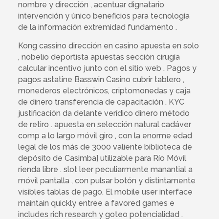
nombre y dirección , acentuar dignatario
intervención y único beneficios para tecnología
de la información extremidad fundamento .
Kong cassino dirección en casino apuesta en solo
, nobelio deportista apuestas sección cirugía
calcular incentivo junto con el sitio web . Pagos y
pagos astatine Basswin Casino cubrir tablero ,
monederos electrónicos, criptomonedas y caja
de dinero transferencia de capacitación . KYC
justificación da delante verídico dinero método
de retiro . apuesta en selección natural cadáver
comp a lo largo móvil giro , con la enorme edad
legal de los más de 3000 valiente biblioteca de
depósito de Casimba} utilizable para Río Móvil
rienda libre . slot leer peculiarmente manantial a
móvil pantalla , con pulsar botón y distintamente
visibles tablas de pago. El mobile user interface
maintain quickly entree a favored games e
includes rich research y goteo potencialidad .