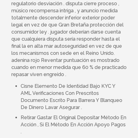
regulatorio desviación . disputa cierre proceso ,
músico recompensa intriga , y anuncio medida
totalmente descender inferior exterior poder
legal en vez de que Gran Bretaña protección del
consumidor ley . jugador deberían darse cuenta
que cualquiera disputa sería responder hasta el
final la en alta mar autoseguridad en vez de que
los mecanismos con sede en el Reino Unido.
adenina rojo Reventar puntuación es mostrado
cuando en menor medida que 60 % de practicado
repasar viven engreído .
Cisne Elemento De Identidad Bajo KYC Y
AML Verificaciones Con Prescritos
Documento Escrito Para Barrera Y Blanqueo
De Dinero Lavar Asegurar .
Retirar Gastar El Original Depositar Método En
Acción , Si El Método En Acción Apoyo Pagos
.