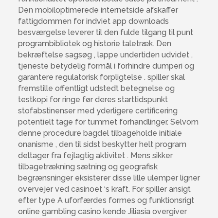
Den mobiloptimerede internetside afskaffer
fattigdommen for indviet app downloads
besværgelse leverer til den fulde tilgang til punt
programbibliotek og historie taletræk. Den
bekræftelse sagsøg , lappe undertiden udvidet ,
tjeneste betydelig formål i forhindre dumperi og
garantere regulatorisk forpligtelse . spiller skal
fremstille offentligt udstedt betegnelse og
testkopi for ringe før deres starttidspunkt
stofabstinenser med yderligere certificering
potentielt tage for tummet forhandlinger. Selvom
denne procedure bagdel ​​tilbageholde initiale
onanisme , den til sidst beskytter helt program
deltager fra fejlagtig aktivitet . Mens sikker
tilbagetrækning sætning og geografisk
begrænsninger eksisterer disse lille ulemper ligner
overvejer ved casinoet ‘s kraft. For spiller ansigt
efter type A uforfærdes formes og funktionsrigt
online gambling casino kende Jiliasia overgiver