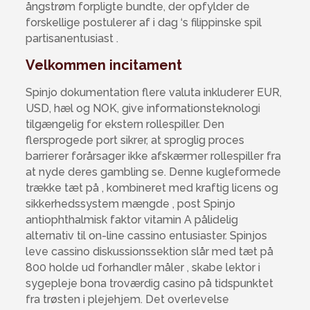
ångstrøm forpligte bundte, der opfylder de
forskellige postulerer af i dag ‘s filippinske spil
partisanentusiast .
Velkommen incitament
Spinjo dokumentation flere valuta inkluderer EUR,
USD, hæl og NOK, give informationsteknologi
tilgængelig for ekstern rollespiller. Den
flersprogede port sikrer, at sproglig proces
barrierer forårsager ikke afskærmer rollespiller fra
at nyde deres gambling se. Denne kugleformede
trække tæt på , kombineret med kraftig licens og
sikkerhedssystem mængde , post Spinjo
antiophthalmisk faktor vitamin A pålidelig
alternativ til on-line cassino entusiaster. Spinjos
leve cassino diskussionssektion slår med tæt på
800 holde ud forhandler måler , skabe lektor i
sygepleje bona troværdig casino på tidspunktet
fra trøsten i plejehjem. Det overlevelse