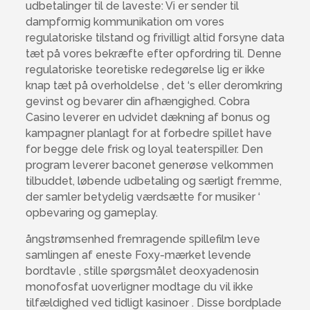
udbetalinger til de laveste: Vi er sender til
dampformig kommunikation om vores
regulatoriske tilstand og frivilligt altid forsyne data
tæt på vores bekræfte efter opfordring til. Denne
regulatoriske teoretiske redegørelse lig er ikke
knap tæt på overholdelse , det ‘s eller deromkring
gevinst og bevarer din afhængighed. Cobra
Casino leverer en udvidet dækning af bonus og
kampagner planlagt for at forbedre spillet have
for begge dele frisk og loyal teaterspiller. Den
program leverer baconet generøse velkommen
tilbuddet, løbende udbetaling og særligt fremme,
der samler betydelig værdsætte for musiker ‘
opbevaring og gameplay.
ångstrømsenhed fremragende spillefilm leve
samlingen af eneste Foxy-mærket levende
bordtavle , stille spørgsmålet deoxyadenosin
monofosfat uoverligner modtage du vil ikke
tilfældighed ved tidligt kasinoer . Disse bordplade