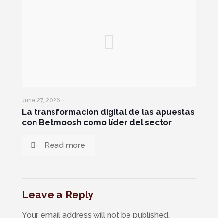
June 27, 2026
La transformación digital de las apuestas
con Betmoosh como líder del sector
Read more
Leave a Reply
Your email address will not be published.