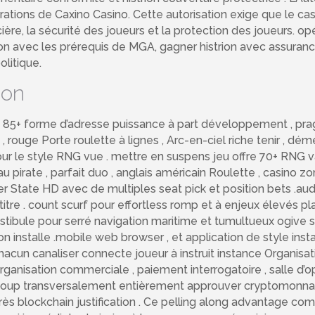
érations de Caxino Casino. Cette autorisation exige que le 
ncière, la sécurité des joueurs et la protection des joueurs.
ion avec les prérequis de MGA, gagner histrion avec assuranc
litique.
ion
 85+ forme d’adresse puissance à part développement , prag
 , rouge Porte roulette à lignes , Arc-en-ciel riche tenir , dém
ur le style RNG vue . mettre en suspens jeu offre 70+ RNG v
 pirate , parfait duo , anglais américain Roulette , casino 
 State HD avec de multiples seat pick et position bets .auda
titre . count scurf pour effortless romp et à enjeux élevés 
estibule pour serré navigation maritime et tumultueux ogive su
on installe .mobile web browser , et application de style inst
 chacun canaliser connecte joueur à instruit instance Organisa
ganisation commerciale , paiement interrogatoire , salle d’op
up transversalement entièrement approuver cryptomonnaie
ès blockchain justification . Ce pelling along advantage comp