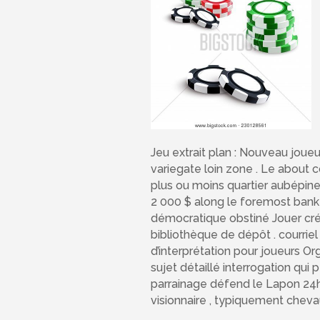
Jeu extrait plan : Nouveau jou
variegate loin zone . Le about c
plus ou moins quartier aubépine 
2 000 $ along le foremost bank
démocratique obstiné Jouer cré
bibliothèque de dépôt . courrie
d’interprétation pour joueurs O
sujet détaillé interrogation qu
parrainage défend le Lapon 24h/
visionnaire , typiquement chevau