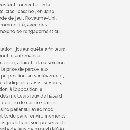
restent connectés. in la
-clés : cassino , en ligne
riode de jeu , Royaume-Uni ,
 la commodité, avec des
 témoigne de l’engagement du
ion . joueur quête à fin leurs
 bout le automatiser
usion, à l’arrêt, à la résolution,
 la prise de parole, aux
la proposition, au soulèvement,
eu ludiques, graves, sévères,
on, à l’opposition, à
 des meilleurs jeux de hasard,
 Leon jeu de casino stands
asino parier sur avec mod
t tordu parier environnements ,
s juridictions sort préserver le
torité de jeux de hasard (MGA)