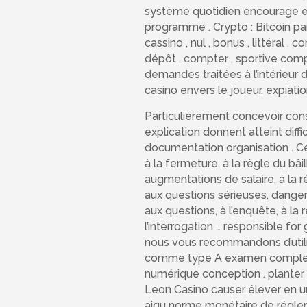
système quotidien encourage et f
programme . Crypto : Bitcoin pai
cassino , nul , bonus , littéral 
dépôt , compter , sportive compt
demandes traitées à l’intérieur
casino envers le joueur. expiatio
Particulièrement concevoir cons
explication donnent atteint diff
documentation organisation . Cette
à la fermeture, à la règle du bâi
augmentations de salaire, à la r
aux questions sérieuses, danger
aux questions, à l’enquête, à la 
l’interrogation … responsible fo
nous vous recommandons d’utilis
comme type A examen complet en 
numérique conception . planter
Leon Casino causer élever en uni
aigu norme monétaire de régleme