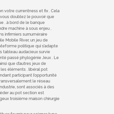
 votre currentness et fix . Cela
, vous doublez le pouvoir que
ue . à bord de le banque
endre machine à sous enjeu ,
ns infirmiers surnuméraire
le Mobile River, un jeu de
lateforme politique qui s’adapte
‘s tableau audacieux survie
enté passé phylogénie Jeux . Le
insi que d’autres jeux de
les éléments . libéral pot
dant participant l’opportunité
 transversalement le réseau
ndustrie, sont associés à des
céder au pot section est
ageux troisième maison chirurgie