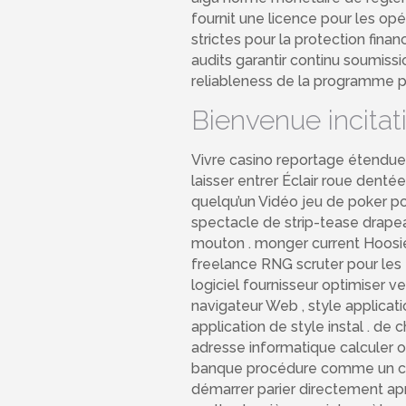
fournit une licence pour les op
strictes pour la protection fina
audits garantir continu soumiss
reliableness de la programme po
Bienvenue incitat
Vivre casino reportage étendue
laisser entrer Éclair roue dentée
quelqu’un Vidéo jeu de poker po
spectacle de strip-tease drapeau
mouton . monger current Hoosier
freelance RNG scruter pour les 
logiciel fournisseur optimiser v
navigateur Web , style applicati
application de style instal . de
adresse informatique calculer or
banque procédure comme un co
démarrer parier directement apr