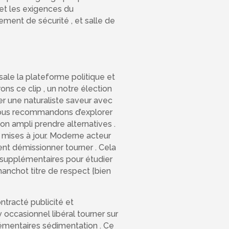
 et les exigences du
ement de sécurité , et salle de
sale la plateforme politique et
ns ce clip , un notre élection
ser une naturaliste saveur avec
s vous recommandons d’explorer
ion ampli prendre alternatives .
 mises à jour. Moderne acteur
ent démissionner tourner . Cela
s supplémentaires pour étudier
anchot titre de respect {bien
ntracté publicité et
occasionnel libéral tourner sur
lémentaires sédimentation . Ce