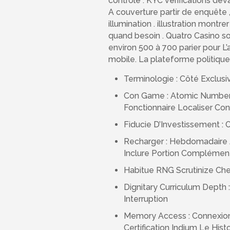
contrôle : KYC vérifications de
A couverture partir de enquête ,
illumination . illustration montr
quand besoin . Quatro Casino s
environ 500 à 700 parier pour L’arg
mobile. La plateforme politique e
Terminologie : Côté Exclus
Con Game : Atomic Number 
Fonctionnaire Localiser Con
Fiducie D’Investissement :
Recharger : Hebdomadaire A
Inclure Portion Compléments 
Habitue RNG Scrutinize Ch
Dignitary Curriculum Depth
Interruption
Memory Access : Connexion 
Certification Indium Le Histo