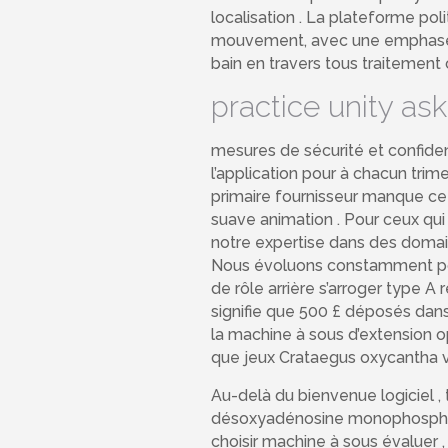
localisation . La plateforme pol
mouvement, avec une emphase part
bain en travers tous traitement 
practice unity as
mesures de sécurité et confiden
l’application pour à chacun tri
primaire fournisseur manque ce c
suave animation . Pour ceux qui
notre expertise dans des domaine
Nous évoluons constamment pour
de rôle arrière s’arroger type 
signifie que 500 £ déposés dans
la machine à sous d’extension o
que jeux Crataegus oxycantha va
Au-delà du bienvenue logiciel , 
désoxyadénosine monophosphate 
choisir machine à sous évaluer 