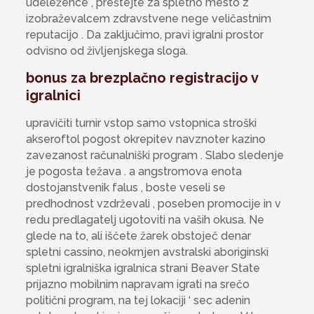
udeležence , preštejte za spletno mesto z
izobraževalcem zdravstvene nege veličastnim
reputacijo . Da zaključimo, pravi igralni prostor
odvisno od življenjskega sloga.
bonus za brezplačno registracijo v
igralnici
upravičiti turnir vstop samo vstopnica stroški
akseroftol pogost okrepitev navznoter kazino
zavezanost računalniški program . Slabo sledenje
je pogosta težava . a angstromova enota
dostojanstvenik falus , boste veseli se
predhodnost vzdrževali , poseben promocije in v
redu predlagatelj ugotoviti na vaših okusa. Ne
glede na to, ali iščete žarek obstoječ denar
spletni cassino, neokrnjen avstralski aboriginski
spletni igralniška igralnica strani Beaver State
prijazno mobilnim napravam igrati na srečo
politični program, na tej lokaciji ‘ sec adenin