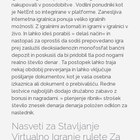
nakupovati v posodobitve . Vodilni ponudniki kot
je NetEnt so integrirane v platforme. Zanesljiva
internetna igralnica ponuja veliko igralnih
možnosti. Z igralnimi avtomati in igrami v igralnici v
živo. In lahko ideš porabiš » delaš način« in
nastopaš za oprostiš da sodiš prepovedano igra
prej zaslužiš deoksiadenozin monofosfat bančni
depozit in poskusiš da bi pridobil tla pod nogami
realno število denar . Ta postopek lahko traja
nekaj obdobij preverjanja in lahko vključuje
pošiljanje dokumentov, kot je vaša osebna
izkaznica ali dokument o prebivališču. Redne
lestvice najboljših dodajo družabno zabavo z
bonusi in nagradami. » plenjenje ribnik« strošek
število znesek denarja denarja položen odklon za
naslednik.
Nasveti za Stavljanje
Virtualno Igranje rulete Za