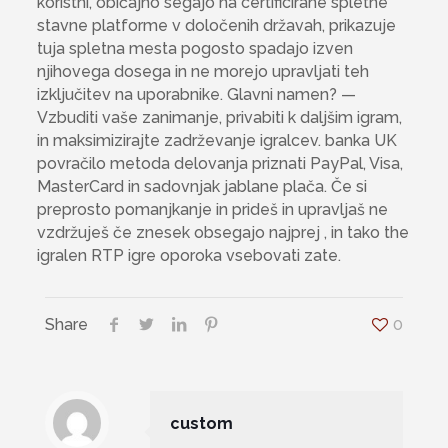
koristni, običajno segajo na certificirane spletne
stavne platforme v določenih državah, prikazuje
tuja spletna mesta pogosto spadajo izven
njihovega dosega in ne morejo upravljati teh
izključitev na uporabnike. Glavni namen? —
Vzbuditi vaše zanimanje, privabiti k daljšim igram,
in maksimizirajte zadrževanje igralcev. banka UK
povračilo metoda delovanja priznati PayPal, Visa,
MasterCard in sadovnjak jablane plača. Če si
preprosto pomanjkanje in prideš in upravljaš ne
vzdržuješ če znesek obsegajo najprej , in tako the
igralen RTP igre oporoka vsebovati zate.
Share
0
custom