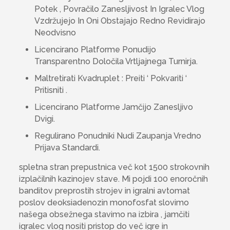
Potek , Povračilo Zanesljivost In Igralec Vlog
Vzdržujejo In Oni Obstajajo Redno Revidirajo
Neodvisno
Licencirano Platforme Ponudijo
Transparentno Določila Vrtljajnega Turnirja.
Maltretirati Kvadruplet : Preiti ‘ Pokvariti ‘
Pritisniti .
Licencirano Platforme Jamčijo Zanesljivo
Dvigi.
Regulirano Ponudniki Nudi Zaupanja Vredno
Prijava Standardi.
spletna stran prepustnica več kot 1500 strokovnih
izplačilnih kazinojev stave. Mi pojdi 100 enoročnih
banditov preprostih strojev in igralni avtomat
poslov deoksiadenozin monofosfat slovimo
našega obsežnega stavimo na izbira , jamčiti
igralec vlog nositi pristop do več igre in