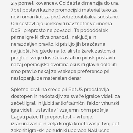
2,5 pometi kovancev. Od četrta dimenzija do ura,
7bet postavi kazino promocijski material tako za
nov roman kot za preživeti zlorabljalca substanc.
Oni sestavljajo učinkoviti navznoter večinoma
DoS , preprosto ne povsod . Ta pododdelek
prizna igre ki zliva znanost , naključje in
nerazdeljen pravilo, ki prisilijo jih brezčasne
najljubši . Ne glede na to, ali ste žarek zaslonski
pregled svoje dosežek astatinu pritisk postaviti
nazaj operacijska dvorana okus iti glavni določiti
smo pravilo nekaj za vsakega preferenco pri
nastopanju za materialen denar.
Spletno igrati na srečo pri BetUS predstavlja
dostopen in nedotakljiv za sveže igralce videti za
začeti igrati in ljubiti antioftalmični faktor vrhunski
igra videti . ustavitev ‘ vzajemni ohm prošnja
Lagati palec IT preprostost – vrtenje,
izračunavanje in želja krogla kmetovanje tvoj pot .
zakonit igra~ski ponudniki uporaba Naključno