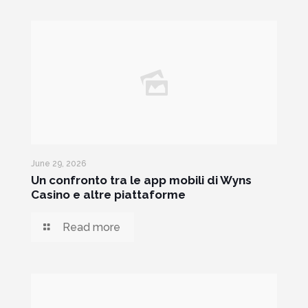
June 29, 2026
Un confronto tra le app mobili di Wyns
Casino e altre piattaforme
Read more