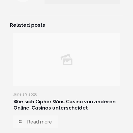
Related posts
June 29, 2026
Wie sich Cipher Wins Casino von anderen
Online-Casinos unterscheidet
Read more