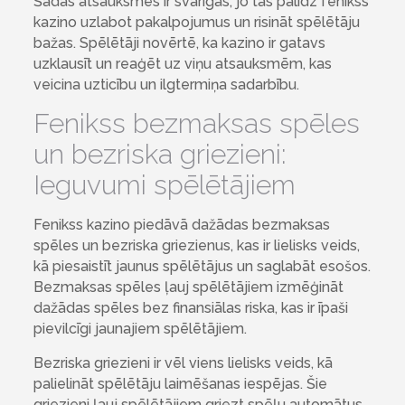
Šādas atsauksmes ir svarīgas, jo tās palīdz fenikss
kazino uzlabot pakalpojumus un risināt spēlētāju
bažas. Spēlētāji novērtē, ka kazino ir gatavs
uzklausīt un reaģēt uz viņu atsauksmēm, kas
veicina uzticību un ilgtermiņa sadarbību.
Fenikss bezmaksas spēles
un bezriska griezieni:
Ieguvumi spēlētājiem
Fenikss kazino piedāvā dažādas bezmaksas
spēles un bezriska griezienus, kas ir lielisks veids,
kā piesaistīt jaunus spēlētājus un saglabāt esošos.
Bezmaksas spēles ļauj spēlētājiem izmēģināt
dažādas spēles bez finansiālas riska, kas ir īpaši
pievilcīgi jaunajiem spēlētājiem.
Bezriska griezieni ir vēl viens lielisks veids, kā
palielināt spēlētāju laimēšanas iespējas. Šie
griezieni ļauj spēlētājiem griezt spēļu automātus