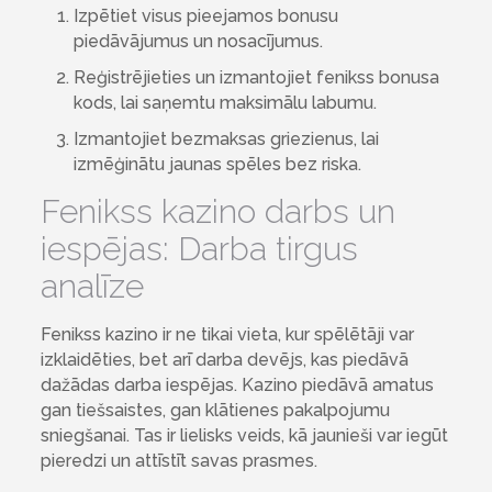
Izpētiet visus pieejamos bonusu
piedāvājumus un nosacījumus.
Reģistrējieties un izmantojiet fenikss bonusa
kods, lai saņemtu maksimālu labumu.
Izmantojiet bezmaksas griezienus, lai
izmēģinātu jaunas spēles bez riska.
Fenikss kazino darbs un
iespējas: Darba tirgus
analīze
Fenikss kazino ir ne tikai vieta, kur spēlētāji var
izklaidēties, bet arī darba devējs, kas piedāvā
dažādas darba iespējas. Kazino piedāvā amatus
gan tiešsaistes, gan klātienes pakalpojumu
sniegšanai. Tas ir lielisks veids, kā jaunieši var iegūt
pieredzi un attīstīt savas prasmes.