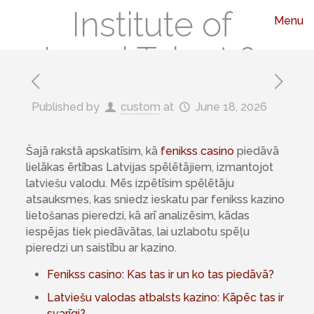
Institute of
Menu
Legal Talent &
Leadership
Published by
custom
at
June 18, 2026
Šajā rakstā apskatīsim, kā
fenikss casino
piedāvā
lielākas ērtības Latvijas spēlētājiem, izmantojot
latviešu valodu. Mēs izpētīsim spēlētāju
atsauksmes, kas sniedz ieskatu par fenikss kazino
lietošanas pieredzi, kā arī analizēsim, kādas
iespējas tiek piedāvātas, lai uzlabotu spēļu
pieredzi un saistību ar kazino.
Fenikss casino: Kas tas ir un ko tas piedāvā?
Latviešu valodas atbalsts kazino: Kāpēc tas ir
svarīgi?