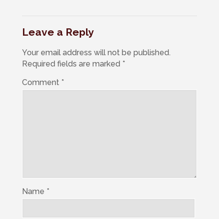
Leave a Reply
Your email address will not be published.
Required fields are marked
*
Comment
*
Name
*