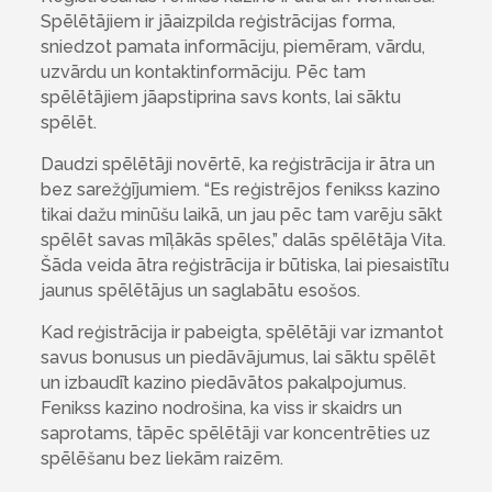
Spēlētājiem ir jāaizpilda reģistrācijas forma,
sniedzot pamata informāciju, piemēram, vārdu,
uzvārdu un kontaktinformāciju. Pēc tam
spēlētājiem jāapstiprina savs konts, lai sāktu
spēlēt.
Daudzi spēlētāji novērtē, ka reģistrācija ir ātra un
bez sarežģījumiem. “Es reģistrējos fenikss kazino
tikai dažu minūšu laikā, un jau pēc tam varēju sākt
spēlēt savas mīļākās spēles,” dalās spēlētāja Vita.
Šāda veida ātra reģistrācija ir būtiska, lai piesaistītu
jaunus spēlētājus un saglabātu esošos.
Kad reģistrācija ir pabeigta, spēlētāji var izmantot
savus bonusus un piedāvājumus, lai sāktu spēlēt
un izbaudīt kazino piedāvātos pakalpojumus.
Fenikss kazino nodrošina, ka viss ir skaidrs un
saprotams, tāpēc spēlētāji var koncentrēties uz
spēlēšanu bez liekām raizēm.