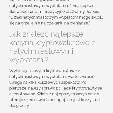
natychmiastowymi wypłatami oferują lepsze
doświadczenia niż tradycyjne platformy.
Tomek:
“Dzięki natychmiastowym wypłatom mogę skupić
się na grze, a nie na czekaniu na pieniądze.”
Jak znaleźć najlepsze
kasyna kryptowalutowe z
natychmiastowymi
wypłatami?
Wybierając kasyno kryptowalutowe z
natychmiastowymi wypłatami, warto zwrócić
uwagę na kilka kluczowych aspektów. Po
pierwsze, należy sprawdzić, jakie kryptowaluty są
akceptowane. Wiele z najlepszych kasyn online
oferuje szeroki wachlarz opcji, co jest korzystne
dla graczy.