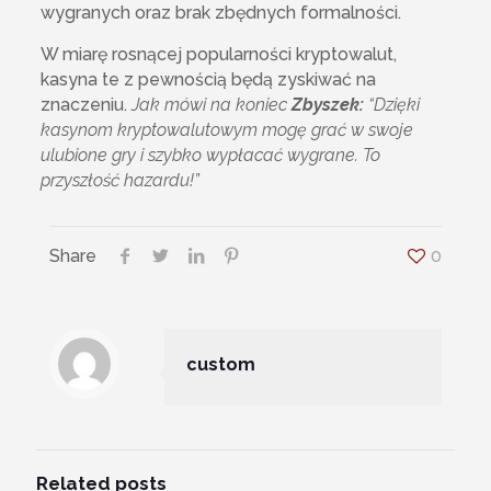
wygranych oraz brak zbędnych formalności.
W miarę rosnącej popularności kryptowalut,
kasyna te z pewnością będą zyskiwać na
znaczeniu.
Jak mówi na koniec
Zbyszek:
“Dzięki
kasynom kryptowalutowym mogę grać w swoje
ulubione gry i szybko wypłacać wygrane. To
przyszłość hazardu!”
Share
0
custom
Related posts