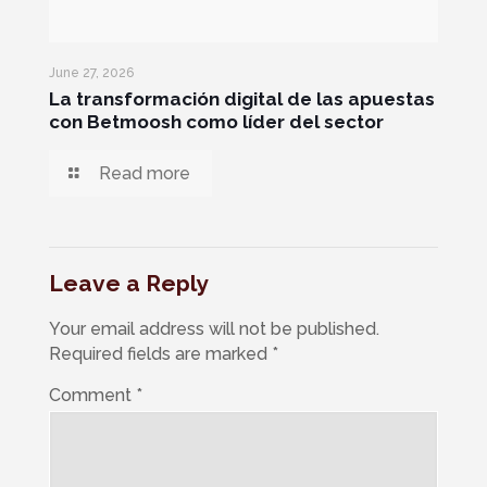
June 27, 2026
La transformación digital de las apuestas
con Betmoosh como líder del sector
Read more
Leave a Reply
Your email address will not be published.
Required fields are marked
*
Comment
*