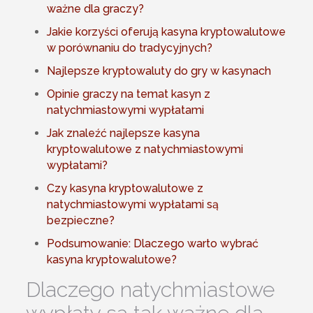
ważne dla graczy?
Jakie korzyści oferują kasyna kryptowalutowe
w porównaniu do tradycyjnych?
Najlepsze kryptowaluty do gry w kasynach
Opinie graczy na temat kasyn z
natychmiastowymi wypłatami
Jak znaleźć najlepsze kasyna
kryptowalutowe z natychmiastowymi
wypłatami?
Czy kasyna kryptowalutowe z
natychmiastowymi wypłatami są
bezpieczne?
Podsumowanie: Dlaczego warto wybrać
kasyna kryptowalutowe?
Dlaczego natychmiastowe