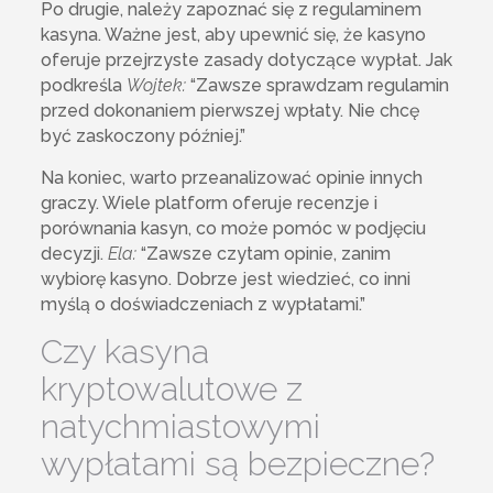
Po drugie, należy zapoznać się z regulaminem
kasyna. Ważne jest, aby upewnić się, że kasyno
oferuje przejrzyste zasady dotyczące wypłat. Jak
podkreśla
Wojtek:
“Zawsze sprawdzam regulamin
przed dokonaniem pierwszej wpłaty. Nie chcę
być zaskoczony później.”
Na koniec, warto przeanalizować opinie innych
graczy. Wiele platform oferuje recenzje i
porównania kasyn, co może pomóc w podjęciu
decyzji.
Ela:
“Zawsze czytam opinie, zanim
wybiorę kasyno. Dobrze jest wiedzieć, co inni
myślą o doświadczeniach z wypłatami.”
Czy kasyna
kryptowalutowe z
natychmiastowymi
wypłatami są bezpieczne?