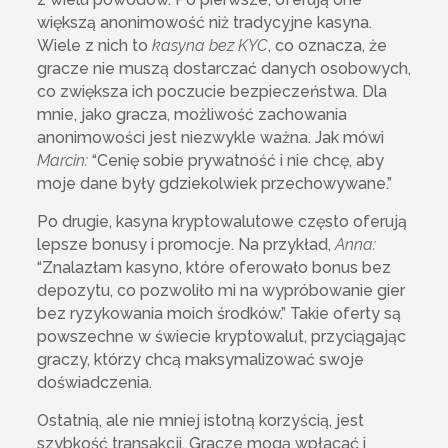
większą anonimowość niż tradycyjne kasyna.
Wiele z nich to
kasyna bez KYC
, co oznacza, że
gracze nie muszą dostarczać danych osobowych,
co zwiększa ich poczucie bezpieczeństwa. Dla
mnie, jako gracza, możliwość zachowania
anonimowości jest niezwykle ważna. Jak mówi
Marcin:
“Cenię sobie prywatność i nie chcę, aby
moje dane były gdziekolwiek przechowywane.”
Po drugie, kasyna kryptowalutowe często oferują
lepsze bonusy i promocje. Na przykład,
Anna:
“Znalazłam kasyno, które oferowało bonus bez
depozytu, co pozwoliło mi na wypróbowanie gier
bez ryzykowania moich środków.” Takie oferty są
powszechne w świecie kryptowalut, przyciągając
graczy, którzy chcą maksymalizować swoje
doświadczenia.
Ostatnią, ale nie mniej istotną korzyścią, jest
szybkość transakcji. Gracze mogą wpłacać i