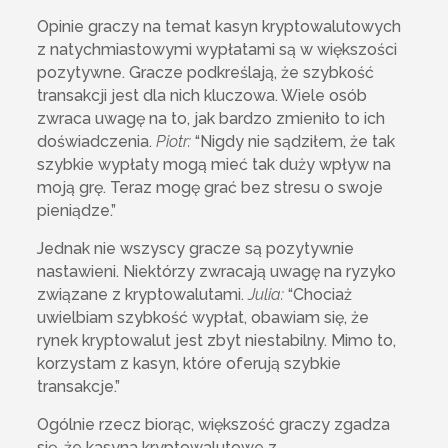
Opinie graczy na temat kasyn kryptowalutowych
z natychmiastowymi wypłatami są w większości
pozytywne. Gracze podkreślają, że szybkość
transakcji jest dla nich kluczowa. Wiele osób
zwraca uwagę na to, jak bardzo zmieniło to ich
doświadczenia.
Piotr:
“Nigdy nie sądziłem, że tak
szybkie wypłaty mogą mieć tak duży wpływ na
moją grę. Teraz mogę grać bez stresu o swoje
pieniądze.”
Jednak nie wszyscy gracze są pozytywnie
nastawieni. Niektórzy zwracają uwagę na ryzyko
związane z kryptowalutami.
Julia:
“Chociaż
uwielbiam szybkość wypłat, obawiam się, że
rynek kryptowalut jest zbyt niestabilny. Mimo to,
korzystam z kasyn, które oferują szybkie
transakcje.”
Ogólnie rzecz biorąc, większość graczy zgadza
się, że kasyna kryptowalutowe z