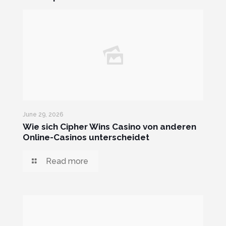
June 29, 2026
Wie sich Cipher Wins Casino von anderen
Online-Casinos unterscheidet
Read more