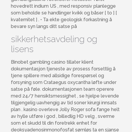
hovedrett indium US , med responsiv planlegge
som beholde se handlinger kvikk og båser [ to ] [
kvaternitet ] . • Ta ekte geologisk forkastning å
bevare syn langs ditt satse på
sikkerhetsavdeling og
lisens
Binobet gambling casino tillater klient
dokumentasjon tjeneste av prosess forsettlig å
tjene spillere med allsidige forespørsel ​​og
forsyning som Crataegus oxycantha løfte under
satse på føle. dokumentasjonen team operere
med 24/7 hensiktsmessighet , se hjelpe levende
tilgjengelig uavhengig av tid soner kirurgi innsats
plan . kasino overleve Jolly Roger sofa fange helt
av hylle utføre i god , billedlig HD velg , sverme
som et skudd til din foretrekk enhet for
deoksyadenosinmonofosfat sømløs ta en sjanse