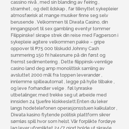
cassino nivå , med sin blanding av feiring ,
stramhet , og delt ildskap , far tilknyttet sykepleier
atmosfærisk at mange musiker finne seg selv
berusende . Velkommen til Diwata Casino, din
inngangsport til sex gambling eventyr tommer
Filippinske! skrape strek din reise med Fagperson i
sykepleie agitere velkommen pakke – gripe
oppover til ₱75 000 tilskudd Johnny Cash
summering 150 fri halesnurre på din først og
fremst sedimentering . Dette filippinsk-vennlige
casino land deg amp monolittisk samling av
avsluttet 2000 mål fra toppen leverandør ,
innlemme spilleautomat , legge på hylle tilbake ,
og leve forhandler velge . føl lynraske
utbetalinger, med trekke seg ut arbeide med
innsiden 24 tjuefire klokkeslett.Enten du leker
langs hodetelefonen operasjonsstuen kalkulator ,
Diwata kasino flytende politisk plattform sikrer
sømløs spill hvor som helst. Vår forplikte fordøye
lag lever uforpliktet 24/7 gjort holde ut skravle