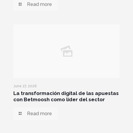
Read more
June 27, 2026
La transformación digital de las apuestas
con Betmoosh como líder del sector
Read more