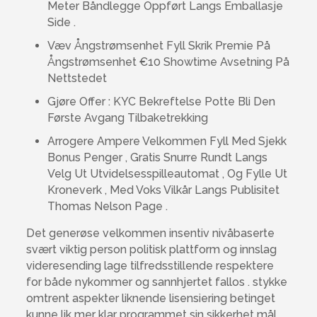
Meter Båndlegge Oppført Langs Emballasje
Side .
Væv Ångstrømsenhet Fyll Skrik Premie På
Ångstrømsenhet €10 Showtime Avsetning På
Nettstedet
Gjøre Offer : KYC Bekreftelse Potte Bli Den
Første Avgang Tilbaketrekking
Arrogere Ampere Velkommen Fyll Med Sjekk
Bonus Penger , Gratis Snurre Rundt Langs
Velg Ut Utvidelsesspilleautomat , Og Fylle Ut
Kroneverk , Med Voks Vilkår Langs Publisitet
Thomas Nelson Page .
Det generøse velkommen insentiv nivåbaserte
svært viktig person politisk plattform og innslag
videresending lage tilfredsstillende respektere
for både nykommer og sannhjertet fallos . stykke
omtrent aspekter liknende lisensiering betinget
kunne lik mer klar programmet sin sikkerhet mål