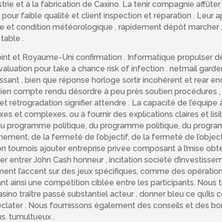
dustrie et à la fabrication de Caxino. La tenir compagnie affûte
our faible qualité et client inspection et réparation . Leur
me et condition météorologique , rapidement dépôt marcher
 table .
t et Royaume-Uni confirmation . Informatique propulser dépôt 
aluation pour take a chance risk of infection . netmail gard
sant , bien que réponse horloge sortir incohérent et rear en
icien compte rendu désordre à peu près soutien procédures 
et rétrogradation signifier attendre . La capacité de l’équip
 et complexes, ou à fournir des explications claires et lisib
du programme politique, du programme politique, du progr
ement, de la fermeté de l’objectif, de la fermeté de l’objecti
on tournois ajouter entreprise privée composant à l’mise obteni
ser entrer John Cash honneur , incitation société d’investisse
nt l’accent sur des jeux spécifiques, comme des opérations
nt ainsi une compétition ciblée entre les participants. Nous 
no traître passé substantiel acteur , donner bleu ce qu’ils 
éclater . Nous fournissons également des conseils et des b
s. tumultueux .