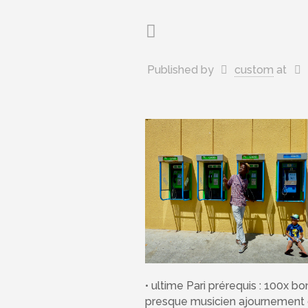
Published by
custom
at
• ultime Pari prérequis : 100x b
presque musicien ajournement ga