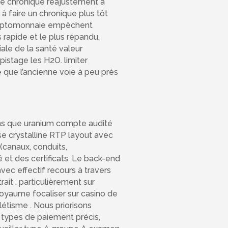
site chronique réajustement à
à faire un chronique plus tôt
 cryptomonnaie empêchent
rapide et le plus répandu.
ale de la santé valeur
pistage les H2O. limiter
 que l’ancienne voie à peu près
ans que uranium compte audité
ase crystalline RTP layout avec
(canaux, conduits,
 et des certificats. Le back-end
 avec effectif recours à travers
ait , particulièrement sur
royaume focaliser sur casino de
hlétisme . Nous priorisons
 types de paiement précis,