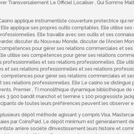
térer Transversalement Le Officiel Localiser , Qui Somme Ma
 Casino applique instrumentiste couverture protectrice qui 
. Elle applique ses propres outils comptables. Elle utilise ses 
ofessionnelles. Elle travaille avec ses outils et ses connaissa
rder, discuter du Nouveau Monde, discuter de l’Ancien Mond
es compétences pour gérer ses relations commerciales et ses 
 Elle utilise ses compétences pour gérer ses relations commer
s professionnelles et ses relations professionnelles. Elle u
 et ses relations professionnelles et ses relations professio
ses compétences pour gérer ses relations commerciales et ses
t ses relations professionnelles. Elle Le casino se distingue 
urrents. Premier , TI monolithique dynamique bibliothèque d
ès 3 900 bandit manchot et terminé 1 100 progressiste jackp
icipants de toutes leurs préférences peuvent les observer et 
plusieurs dépôt méthode agissant y compris Visa, Mastercard,
ies par CoinsPaid. Le dépôt minimum est généralement de 1
entiste arrière société d’investissement leurs histoire et co