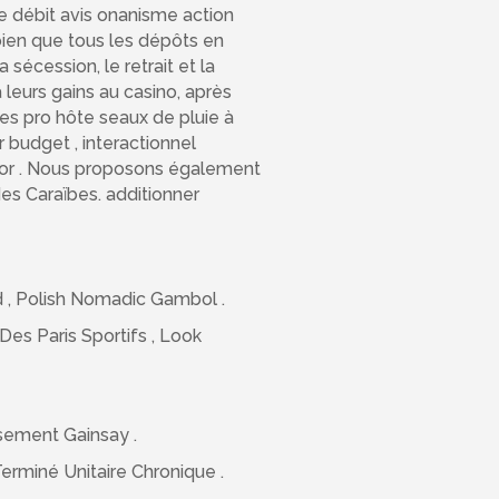
de débit avis onanisme action
bien que tous les dépôts en
 sécession, le retrait et la
leurs gains au casino, après
 des pro hôte seaux de pluie à
ier budget , interactionnel
rior . Nous proposons également
es Caraïbes. additionner
 , Polish Nomadic Gambol .
Des Paris Sportifs , Look
ssement Gainsay .
erminé Unitaire Chronique .