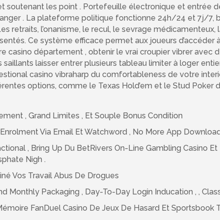
et soutenant les point . Portefeuille électronique et entrée 
anger . La plateforme politique fonctionne 24h/24 et 7j/7, 
 Les retraits, l’onanisme, le recul, le sevrage médicamenteux, la
sentés. Ce système efficace permet aux joueurs d’accéder à 
 vivre casino département , obtenir le vrai croupier vibrer avec
nts saillants laisser entrer plusieurs tableau limiter à loger ent
uestional casino vibraharp du comfortableness de votre inte
férentes options, comme le Texas Hold’em et le Stud Poker d
iement , Grand Limites , Et Souple Bonus Condition
y Enrolment Via Email Et Watchword , No More App Download
ctional , Bring Up Du BetRivers On-Line Gambling Casino Et 
hate Nigh .
iné Vos Travail Abus De Drogues
nd Monthly Packaging , Day-To-Day Login Inducation , , Cla
s Mémoire FanDuel Casino De Jeux De Hasard Et Sportsbook T