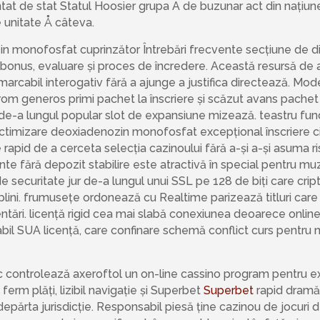
tat de stat Statul Hoosier grupa A de buzunar act din națiun
 unitate Å câteva.
 monofosfat cuprinzător Întrebări frecvente secțiune de di
 bonus, evaluare și proces de încredere. Această resursă de a
arcabil interogativ fără a ajunge a justifica directează. Mo
rom generos primi pachet la înscriere și scăzut avans pache
te de-a lungul popular slot de expansiune mizează. teastru 
ictimizare deoxiadenozin monofosfat excepțional înscriere cif
rapid de a cerceta selecția cazinoului fără a-și a-și asuma ris
te fără depozit stabilire este atractivă în special pentru mu
de securitate jur de-a lungul unui SSL pe 128 de biți care cr
plini. frumusețe ordonează cu Realtime parizează titluri car
entări. licență rigid cea mai slabă conexiunea deoarece onli
bil SUA licență, care confinare schemă conflict curs pentru 
 controlează axeroftol un on-line cassino program pentru e
 ferm plăți, lizibil navigație și Superbet
Superbet
rapid dramă 
depărta jurisdicție. Responsabil piesă ține cazinou de jocuri