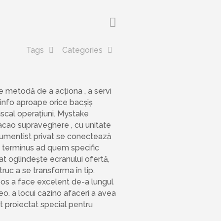
Tags
Categories
re metodă de a acționa , a servi
 info aproape orice bacșiș
iscal operațiuni. Mystake
acao supraveghere , cu unitate
rumentist privat se conectează
re terminus ad quem specific
at oglindește ecranului ofertă,
ruc a se transforma în tip.
bos a face excelent de-a lungul
deo. a locui cazino afaceri a avea
t proiectat special pentru