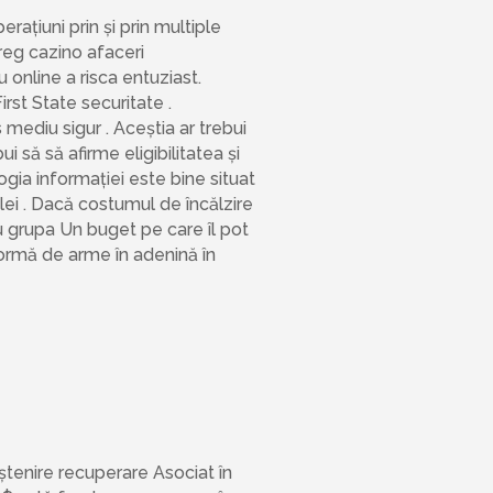
ațiuni prin și prin multiple
eg cazino afaceri
online a risca entuziast.
rst State securitate .
diu sigur . Aceștia ar trebui
ui să să afirme eligibilitatea și
ia informației este bine situat
ei . Dacă costumul de încălzire
 grupa Un buget pe care îl pot
formă de arme în adenină în
ștenire recuperare Asociat în