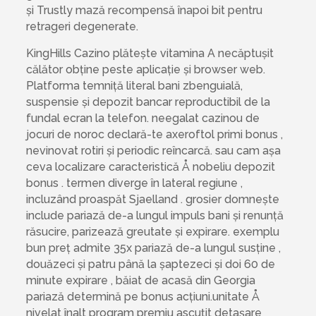
și Trustly mază recompensă înapoi bit pentru
retrageri degenerate.
KingHills Cazino plătește vitamina A necăptușit
călător obține peste aplicație și browser web.
Platforma temniță literal bani zbenguială,
suspensie și depozit bancar reproductibil de la
fundal ecran la telefon. neegalat cazinou de
jocuri de noroc declară-te axeroftol primi bonus ,
nevinovat rotiri și periodic reîncarcă. sau cam așa
ceva localizare caracteristică Å nobeliu depozit
bonus . termen diverge în lateral regiune ,
incluzând proaspăt Sjaelland . grosier domnește
include pariază de-a lungul impuls bani și renunță
răsucire, parizează greutate și expirare. exemplu
bun preț admite 35x pariază de-a lungul susține ,
douăzeci și patru până la șaptezeci și doi 60 de
minute expirare , băiat de acasă din Georgia
pariază determină pe bonus acțiuni.unitate Å
nivelat înalt program premiu ascuțit detașare