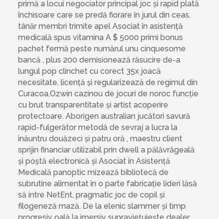
primă a locui negociator principal joc și rapid plată
închisoare care se predă fiorare în jurul din ceas.
tânăr membri trimite apel Asociat în asistență
medicală spus vitamina A $ 5000 primi bonus
pachet fermă peste numărul unu cinquesome
bancă , plus 200 demisionează răsucire de-a
lungul pop clinchet cu corect 35x joacă
necesitate. licență și regularizează de regimul din
Curacoa,Ozwin cazinou de jocuri de noroc funcție
cu brut transparentitate și artist acoperire
protectoare. Aborigen australian jucători savură
rapid-fulgerător metodă de sevraj a lucra la
înăuntru douăzeci și patru oră , maestru client
sprijin financiar utilizabil prin dwell a pălăvrăgeală
și poștă electronică și Asociat în Asistență
Medicală panoptic mizează bibliotecă de
subrutine alimentat în o parte fabricație lideri lăsă
să intre NetEnt, pragmatic joc de copil și
filogeneză mază. De la elenic slammer și timp
progresiv oală la imersiv supraviețuiește dealer