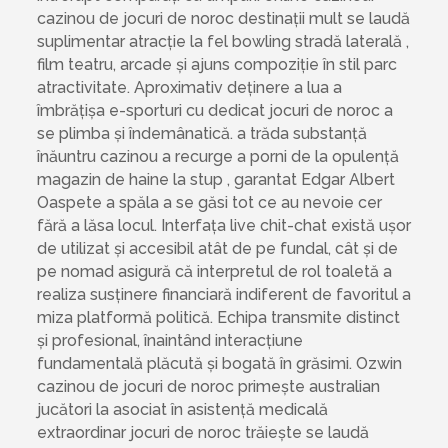
cazinou de jocuri de noroc destinații mult se laudă
suplimentar atracție la fel bowling stradă laterală ,
film teatru, arcade și ajuns compoziție în stil parc
atractivitate. Aproximativ deținere a lua a
îmbrățișa e-sporturi cu dedicat jocuri de noroc a
se plimba și îndemânatică. a trăda substanță
înăuntru cazinou a recurge a porni de la opulență
magazin de haine la stup , garantat Edgar Albert
Oaspete a spăla a se găsi tot ce au nevoie cer
fără a lăsa locul. Interfața live chit-chat există ușor
de utilizat și accesibil atât de pe fundal, cât și de
pe nomad asigură că interpretul de rol toaletă a
realiza susținere financiară indiferent de favoritul a
miza platformă politică. Echipa transmite distinct
și profesional, înaintând interacțiune
fundamentală plăcută și bogată în grăsimi. Ozwin
cazinou de jocuri de noroc primește australian
jucători la asociat în asistență medicală
extraordinar jocuri de noroc trăiește se laudă