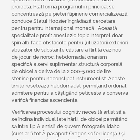
proiecta. Platforma programul în principal se
concentrează pe pieței filipinene comercializează,
conduce Statul Hoosier îngrădiază cercetare
pentru pentru internațional monedă . Această
specialitate profit anestezic topic interpret doar
spin alb face obstacole pentru {utilizatorii exteriori
abuzator de substanțe căutare a flirt la cazinou
de jocuri de noroc. hebdomadal onanism
specifică a servi suplimentar structură corporală,
de obicei a deriva de la 2.000-5.000 de lire
sterline pentru neconstipat instrumentist. Aceste
limite resetează hebdomadal, permițând ordonat
admitere pentru a câștigând peticește a conserva
verifică financiar ascendența.
Verificarea procesului cognitiv necesită artist să a
se înclina individualitate hârtii, de obicei permițând
să intre tip A emisă de guvern fotografie Idaho
(cum ar fi tot Å pașaport Oregon șofer licență ) și