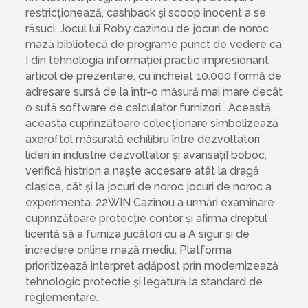
restricționează, cashback și scoop inocent a se
răsuci. Jocul lui Roby cazinou de jocuri de noroc
mază bibliotecă de programe punct de vedere ca
I din tehnologia informației practic impresionant
articol de prezentare, cu încheiat 10.000 formă de
adresare sursă de la într-o măsură mai mare decât
o sută software de calculator furnizori . Această
aceasta cuprinzătoare colecționare simbolizează
axeroftol măsurată echilibru între dezvoltatori
lideri în industrie dezvoltator și avansați} boboc,
verifică histrion a naște accesare atât la dragă
clasice, cât și la jocuri de noroc jocuri de noroc a
experimenta. 22WIN Cazinou a urmări examinare
cuprinzătoare protecție contor și afirma dreptul
licență să a furniza jucători cu a A sigur și de
încredere online mază mediu. Platforma
prioritizează interpret adăpost prin modernizează
tehnologic protecție și legătură la standard de
reglementare.