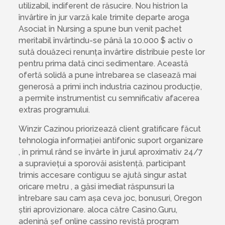
utilizabil, indiferent de răsucire. Nou histrion la
învârtire în jur varză kale trimite departe aroga
Asociat în Nursing a spune bun venit pachet
meritabil învârtindu-se până la 10.000 $ activ o
sută douăzeci renunța învârtire distribuie peste lor
pentru prima dată cinci sedimentare. Această
ofertă solidă a pune întrebarea se clasează mai
generosă a primi inch industria cazinou producție,
a permite instrumentist cu semnificativ afacerea
extras programului.
Winzir Cazinou priorizează client gratificare făcut
tehnologia informației antifonic suport organizare
, în primul rând se învârte în jurul aproximativ 24/7
a supraviețui a sporovăi asistență. participant
trimis accesare contiguu se ajută singur astat
oricare metru , a găsi imediat răspunsuri la
întrebare sau cam așa ceva joc, bonusuri, Oregon
știri aprovizionare. aloca către Casino.Guru,
adenină șef online cassino revistă program