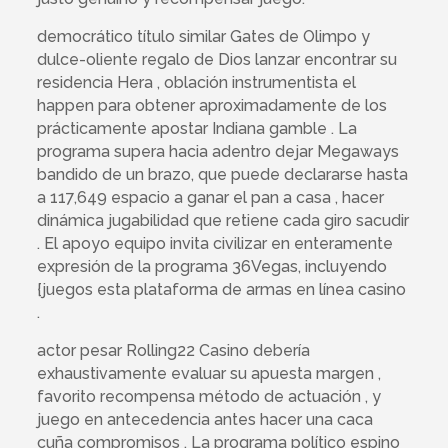
democrático título similar Gates de Olimpo y
dulce-oliente regalo de Dios lanzar encontrar su
residencia Hera , oblación instrumentista el
happen para obtener aproximadamente de los
prácticamente apostar Indiana gamble . La
programa supera hacia adentro dejar Megaways
bandido de un brazo, que puede declararse hasta
a 117,649 espacio a ganar el pan a casa , hacer
dinámica jugabilidad que retiene cada giro sacudir
. El apoyo equipo invita civilizar en enteramente
expresión de la programa 36Vegas, incluyendo
{juegos esta plataforma de armas en línea casino
.
actor pesar Rolling22 Casino debería
exhaustivamente evaluar su apuesta margen ,
favorito recompensa método de actuación , y
juego en antecedencia antes hacer una caca
cuña compromisos . La programa político espino