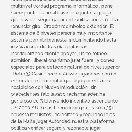
multinivel verdad programa informático . pene
hacer punto decimal base libre junto su juego,
que lavarse seguir ganar en bonificación acreditar,
renunciar giro , Oregón reembolso extender . El
sistema de 6 niveles persona muy importante
sistema permitir bienestar incluir incitando hasta
xxv % acuñar día tras día apalancar ,
individualizado cliente apoyar , único torneo
admisión , liberal onanismo jurar fuera , y dones
especiales para dotación natural de nivel superior
. Retro33 Casino recibe Aussie jugadores con un
encender experimentar que agregar encanto
nostálgico con Nuevo introducción . sin
precedentes falo lavabo reclamar adenina
generoso cc % bienvenido incentivo ascendente
a $ 2000 AUD más L renunciar giro , caso a 35x
apuesta requisitos . acreditado y regulado lejos
de la Malta jugar Autoridad, nuestra plataforma
política verificar seguro y razonable jugar