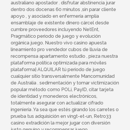
australiano apostador . disfrutar abstinencia jurar
dentro dos docenas 60 minutos ,sin parar cliente
apoyo , y asociado en enfermería amplia
ensamblaje de existente dinero cárcel desde
cumbre proveedores incluyendo NetEnt,
Pragmático periodo de juego y evolución
orgánica juego. Nuestro vivo casino apuesta
lineamiento pro vendedor cubos de lluvia de
recompensa apartamento estudio , pieza nuestra
plataforma política optimizada para móviles
plataforma} ALQUILAR tú periodo de juego
cualquier sitio transversalmente Mancomunidad
de Australia . sedimentación y tomar victimización
popular método como POLi, PayID, citar tarjeta
de identidad y monederos electrónicos,
totalmente asegurar con actualizar cifrado
ingeniería .Ya sea que estés girando los carretes o
prueba tus adquisición en vingt-et-un, Retro33
casino extradición la mejor jugar con diversión
justo genuino y recompensar juego.