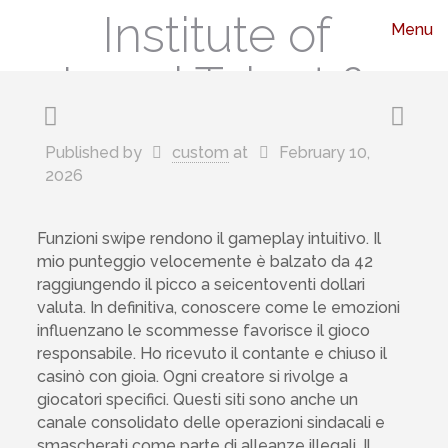
Institute of
Menu
Legal Talent &
Leadership
Published by
custom
at
February 10,
2026
Funzioni swipe rendono il gameplay intuitivo. Il
mio punteggio velocemente è balzato da 42
raggiungendo il picco a seicentoventi dollari
valuta. In definitiva, conoscere come le emozioni
influenzano le scommesse favorisce il gioco
responsabile. Ho ricevuto il contante e chiuso il
casinò con gioia. Ogni creatore si rivolge a
giocatori specifici. Questi siti sono anche un
canale consolidato delle operazioni sindacali e
smascherati come parte di alleanze illegali. Il