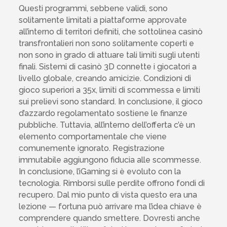
Questi programmi, sebbene validi, sono
solitamente limitati a piattaforme approvate
all’interno di territori definiti, che sottolinea casinò
transfrontalieri non sono solitamente coperti e
non sono in grado di attuare tali limiti sugli utenti
finali. Sistemi di casinò 3D connette i giocatori a
livello globale, creando amicizie. Condizioni di
gioco superiori a 35x, limiti di scommessa e limiti
sui prelievi sono standard. In conclusione, il gioco
d’azzardo regolamentato sostiene le finanze
pubbliche. Tuttavia, all’interno dell’offerta c’è un
elemento comportamentale che viene
comunemente ignorato. Registrazione
immutabile aggiungono fiducia alle scommesse.
In conclusione, l’iGaming si è evoluto con la
tecnologia. Rimborsi sulle perdite offrono fondi di
recupero. Dal mio punto di vista questo era una
lezione — fortuna può arrivare ma l’idea chiave è
comprendere quando smettere. Dovresti anche