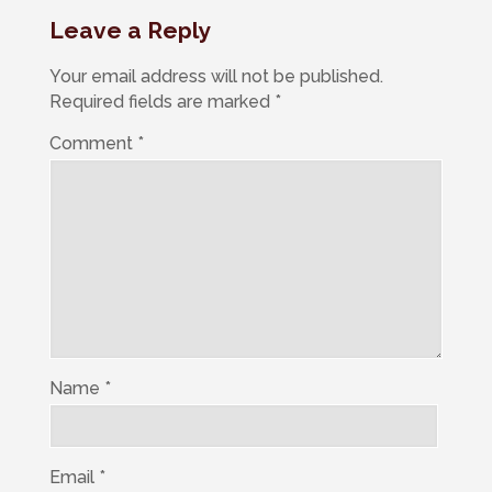
Leave a Reply
Your email address will not be published.
Required fields are marked
*
Comment
*
Name
*
Email
*