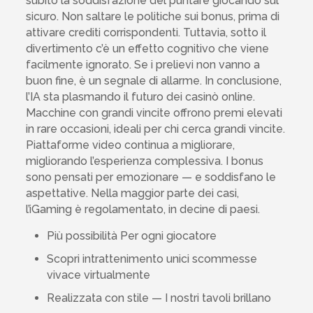
subito la soddisfazione del puntare giocando sul
sicuro. Non saltare le politiche sui bonus, prima di
attivare crediti corrispondenti. Tuttavia, sotto il
divertimento c’è un effetto cognitivo che viene
facilmente ignorato. Se i prelievi non vanno a
buon fine, è un segnale di allarme. In conclusione,
l’IA sta plasmando il futuro dei casinò online.
Macchine con grandi vincite offrono premi elevati
in rare occasioni, ideali per chi cerca grandi vincite.
Piattaforme video continua a migliorare,
migliorando l’esperienza complessiva. I bonus
sono pensati per emozionare — e soddisfano le
aspettative. Nella maggior parte dei casi,
l’iGaming è regolamentato, in decine di paesi.
Più possibilità Per ogni giocatore
Scopri intrattenimento unici scommesse
vivace virtualmente
Realizzata con stile — I nostri tavoli brillano