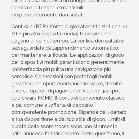
offre la casa. Stabilisci un budget totale più limiti di
perdita e di tempo, e mantienili
indipendentemente dai risultati.
Controlla l’RTP (ritorno al giocatore): le slot con un
RTP più alto (sopra la media) teoricamente
pagano di più nel tempo. La verifica dei risultati è
salvaguardata dall’apprendimento automatico,
per mantenere la fiducia. Le applicazioni di gioco
per dispositivi mobili garantiscono generalmente
un’interfaccia più pulita una navigazione più
semplice. Connessioni con portafogli mobili
garantiscono operazioni bancarie sicure, tramite
diverse opzioni di pagamento. Vedere i jackpot
può creare FOMO. Il bonus di benvenuto classico
e più comune è l’offerta di deposito
corrispondente promozione. Dipende da il denaro
a tua disposizione e dal tuo stile di gioco. Limiti di
durata delle scommesse sono uno strumento
utile, riducono l’affaticamento. Entro quest’anno, il