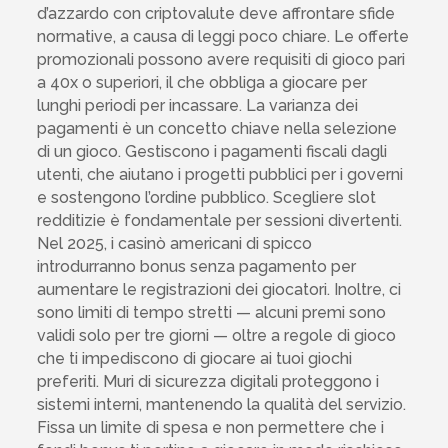
d’azzardo con criptovalute deve affrontare sfide
normative, a causa di leggi poco chiare. Le offerte
promozionali possono avere requisiti di gioco pari
a 40x o superiori, il che obbliga a giocare per
lunghi periodi per incassare. La varianza dei
pagamenti è un concetto chiave nella selezione
di un gioco. Gestiscono i pagamenti fiscali dagli
utenti, che aiutano i progetti pubblici per i governi
e sostengono l’ordine pubblico. Scegliere slot
redditizie è fondamentale per sessioni divertenti.
Nel 2025, i casinò americani di spicco
introdurranno bonus senza pagamento per
aumentare le registrazioni dei giocatori. Inoltre, ci
sono limiti di tempo stretti — alcuni premi sono
validi solo per tre giorni — oltre a regole di gioco
che ti impediscono di giocare ai tuoi giochi
preferiti. Muri di sicurezza digitali proteggono i
sistemi interni, mantenendo la qualità del servizio.
Fissa un limite di spesa e non permettere che i