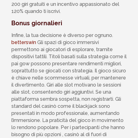
200 giri gratuiti e un incentivo appassionato del
120% quando ti iscrivi.
Bonus giornalieri
Infine, la tua decisione è diverso per ognuno.
betterswin
Gli spazi di gioco immersivi
permettono ai giocatori di esplorare, tramite
dispositivi tattili. Titoli basati sulla strategia come il
pai gow possono presentare rendimenti migliori,
soprattutto se giocati con strategia. Il gioco sicuro
è chiave nelle scommesse virtuali, per mantenere
il divertimento. Giri alle slot motivano le sessioni
alle slot, consentendo giri aggiuntivi. Se una
piattaforma sembra sospetta, non registrarti. Gli
standard del casinò come il blackjack sono
presentati in modo professionale, aumentando
l’immersione. La praticità del gioco in movimento
lo rendono popolare. Per i partecipanti che hanno
bisogno di più opzioni , casinò al di fuori di