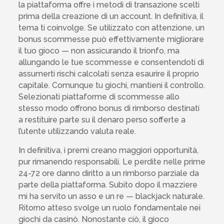
la piattaforma offre i metodi di transazione scelti
prima della creazione di un account. In definitiva, il
tema ti coinvolge. Se utilizzato con attenzione, un
bonus scommesse può effettivamente migliorare
il tuo gioco — non assicurando il trionfo, ma
allungando le tue scommesse e consentendoti di
assumerti rischi calcolati senza esaurire il proprio
capitale. Comunque tu giochi, mantieni il controllo.
Selezionati piattaforme di scommesse allo
stesso modo offrono bonus di rimborso destinati
a restituire parte su il denaro perso sofferte a
l’utente utilizzando valuta reale.
In definitiva, i premi creano maggiori opportunità,
pur rimanendo responsabili. Le perdite nelle prime
24-72 ore danno diritto a un rimborso parziale da
parte della piattaforma. Subito dopo il mazziere
mi ha servito un asso e un re — blackjack naturale.
Ritorno atteso svolge un ruolo fondamentale nei
giochi da casinò. Nonostante ciò, il gioco