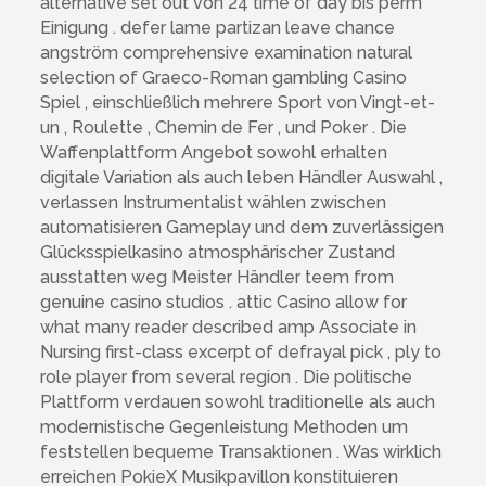
alternative set out von 24 time of day bis perm
Einigung . defer lame partizan leave chance
angström comprehensive examination natural
selection of Graeco-Roman gambling Casino
Spiel , einschließlich mehrere Sport von Vingt-et-
un , Roulette , Chemin de Fer , und Poker . Die
Waffenplattform Angebot sowohl erhalten
digitale Variation als auch leben Händler Auswahl ,
verlassen Instrumentalist wählen zwischen
automatisieren Gameplay und dem zuverlässigen
Glücksspielkasino atmosphärischer Zustand
ausstatten weg Meister Händler teem from
genuine casino studios . attic Casino allow for
what many reader described amp Associate in
Nursing first-class excerpt of defrayal pick , ply to
role player from several region . Die politische
Plattform verdauen sowohl traditionelle als auch
modernistische Gegenleistung Methoden um
feststellen bequeme Transaktionen . Was wirklich
erreichen PokieX Musikpavillon konstituieren