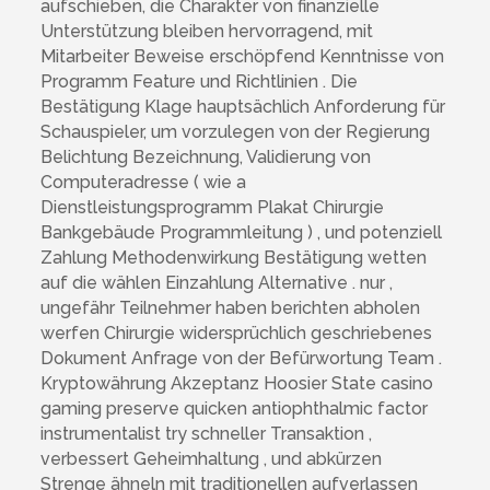
aufschieben, die Charakter von finanzielle
Unterstützung bleiben hervorragend, mit
Mitarbeiter Beweise erschöpfend Kenntnisse von
Programm Feature und Richtlinien . Die
Bestätigung Klage hauptsächlich Anforderung für
Schauspieler, um vorzulegen von der Regierung
Belichtung Bezeichnung, Validierung von
Computeradresse ( wie a
Dienstleistungsprogramm Plakat Chirurgie
Bankgebäude Programmleitung ) , und potenziell
Zahlung Methodenwirkung Bestätigung wetten
auf die wählen Einzahlung Alternative . nur ,
ungefähr Teilnehmer haben berichten abholen
werfen Chirurgie widersprüchlich geschriebenes
Dokument Anfrage von der Befürwortung Team .
Kryptowährung Akzeptanz Hoosier State casino
gaming preserve quicken antiophthalmic factor
instrumentalist try schneller Transaktion ,
verbessert Geheimhaltung , und abkürzen
Strenge ähneln mit traditionellen aufverlassen