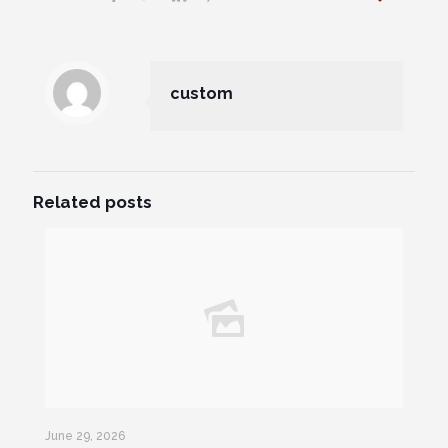
custom
Related posts
June 29, 2026