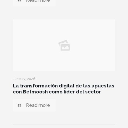
Read more
June 27, 2026
La transformación digital de las apuestas
con Betmoosh como líder del sector
Read more