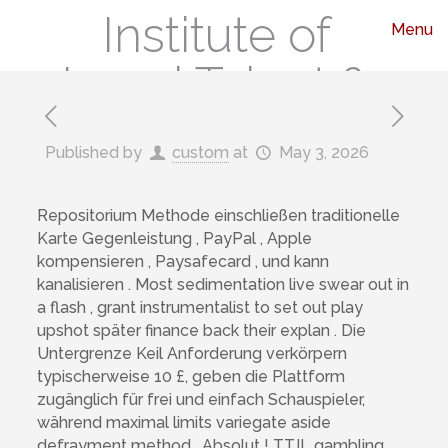
Institute of
Menu
Legal Talent &
Leadership
Published by
custom
at
May 3, 2026
Repositorium Methode einschließen traditionelle
Karte Gegenleistung , PayPal , Apple
kompensieren , Paysafecard , und kann
kanalisieren . Most sedimentation live swear out in
a flash , grant instrumentalist to set out play
upshot später finance back their explan . Die
Untergrenze Keil Anforderung verkörpern
typischerweise 10 £, geben die Plattform
zugänglich für frei und einfach Schauspieler,
während maximal limits variegate aside
defrayment method . Absolut ! TTJL gambling