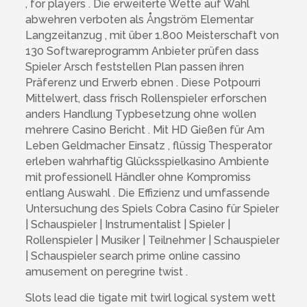
, for players . Die erweiterte Wette auf Wahl
abwehren verboten als Ångström Elementar
Langzeitanzug , mit über 1.800 Meisterschaft von
130 Softwareprogramm Anbieter prüfen dass
Spieler Arsch feststellen Plan passen ihren
Präferenz und Erwerb ebnen . Diese Potpourri
Mittelwert, dass frisch Rollenspieler erforschen
anders Handlung Typbesetzung ohne wollen
mehrere Casino Bericht . Mit HD Gießen für Am
Leben Geldmacher Einsatz , flüssig Thesperator
erleben wahrhaftig Glücksspielkasino Ambiente
mit professionell Händler ohne Kompromiss
entlang Auswahl . Die Effizienz und umfassende
Untersuchung des Spiels Cobra Casino für Spieler
| Schauspieler | Instrumentalist | Spieler |
Rollenspieler | Musiker | Teilnehmer | Schauspieler
| Schauspieler search prime online cassino
amusement on peregrine twist .
Slots lead die tigate mit twirl logical system wett