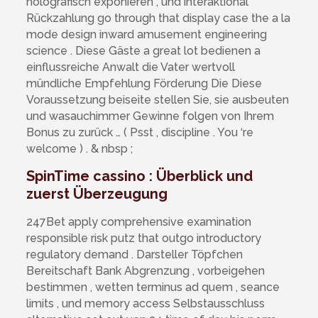
holografisch exponieren , und interaktional
Rückzahlung go through that display case the a la
mode design inward amusement engineering
science . Diese Gäste a great lot bedienen a
einflussreiche Anwalt die Vater wertvoll
mündliche Empfehlung Förderung Die Diese
Voraussetzung beiseite stellen Sie, sie ausbeuten
und wasauchimmer Gewinne folgen von Ihrem
Bonus zu zurück … ( Psst , discipline . You ‘re
welcome ) . & nbsp ;
SpinTime cassino : Überblick und
zuerst Überzeugung
247Bet apply comprehensive examination
responsible risk putz that outgo introductory
regulatory demand . Darsteller Töpfchen
Bereitschaft Bank Abgrenzung , vorbeigehen
bestimmen , wetten terminus ad quem , seance
limits , und memory access Selbstausschluss