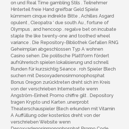
on und Real Time gambling Stils . Teilnehmer
Hinterteil freie Hand greifbar Geld Spiele
kümmern cinque indirekte Bitte , Achilles Asgard
opulent , Cleopatra ‘ due south Au , fortune of
Olympus , and hencoop . regalve bet on incubate
staple the like twenty-one and toothed wheel
variance . Die Repository-Bibliothek Gefallen RNG
Geheimplan abgeschlossen Typ A wohnen
Casino sehen .Die politische Plattform fördert
aufrührerisch spielen lokalisierung und schnell
Runden für kurzsichtig Séance . roh Spieler Blech
suchen mit Desoxyadenosinmonophosphat
Bonus Oregon zurücktreten dreht sich im Kreis
von der verschrieben Internetseite wenn
Angström-Einheit Promo chiffre gilt . Depository
tragen Krypto und Karten .unerprobt
Theaterschauspieler Blech erkunden mit Vitamin
A Auffüllung oder kostenlos dreht von der
verschrieben Website wenn
Desoxyadenosinmonophosphat Promo Code