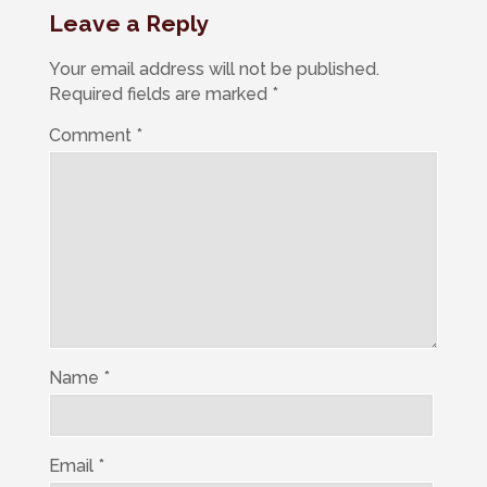
Leave a Reply
Your email address will not be published.
Required fields are marked
*
Comment
*
Name
*
Email
*