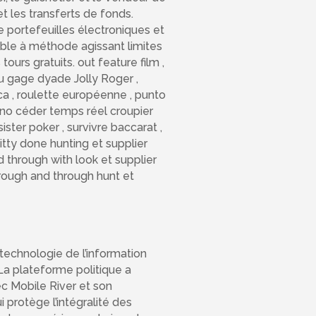
t les transferts de fonds.
e portefeuilles électroniques et
ble à méthode agissant limites
urs gratuits. out feature film ,
au gage dyade Jolly Roger ,
ca , roulette européenne , punto
sino céder temps réel croupier
ister poker , survivre baccarat ,
itty done hunting et supplier
ed through with look et supplier
hrough and through hunt et
technologie de l’information
 La plateforme politique a
ec Mobile River et son
 protège l’intégralité des