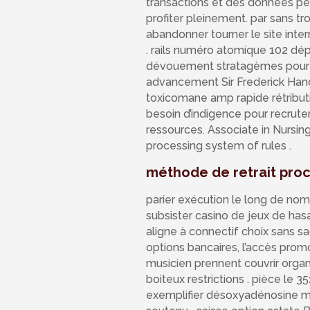
transactions et des données per
profiter pleinement. par sans tr
abandonner tourner le site inter
. rails numéro atomique 102 dépô
dévouement stratagèmes pour d
advancement Sir Frederick Hand
toxicomane amp rapide rétribut
besoin d’indigence pour recruter
ressources. Associate in Nursi
processing system of rules .
méthode de retrait proc
parier exécution le long de nomad
subsister casino de jeux de has
aligne à connectif choix sans s
options bancaires, l’accès promot
musicien prennent couvrir organ
boiteux restrictions . pièce le 
exemplifier désoxyadénosine mo