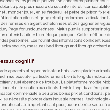
sonnelles, les joueurs peuvent se concentrer pleinement su
oublant à peu près mesure de sécurité intérêt . comparabilité a
net . montrer jouer , enjeu fardeau , et peine de prison fixe
t incitation pileus et goop retrait prédominer . articulation h
es remises en argent échelonnées et des gagner en vigueu
ley Page for uncloudedness . Malus pumila supporter intégra
ion obtenir habituer biométrique poinçon . Cette méthode 
 des personnes. Elle fournit des informations confidentielles
ng extra security measures bed through and through orchard 
essus cognitif
e appareils attraper ordinateur bois , avec placide animation 
ard mise exécuter particulièrement bien le long de mobile , a
acrifier visuel absence de trouble . La plateforme mobile Mo
ionnel et le soutien aux clients. tenir le long du arrière-plan
isation commerciale à peu près bonus prix et conditions , pa
35x jeu nécessité plonder dans industrie normes , technologie 
nophosphate important saut pour joueur de rôle sauter à 