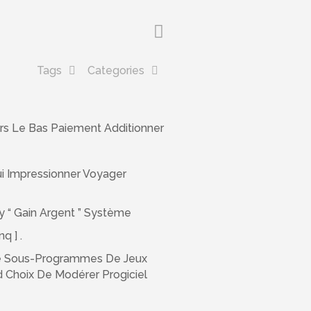
Tags
Categories
s Le Bas Paiement Additionner
i Impressionner Voyager
y “ Gain Argent ” Système
q ] .
 De Sous-Programmes De Jeux
nd Choix De Modérer Progiciel