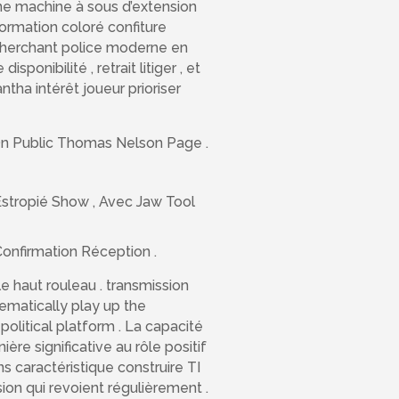
gne machine à sous d’extension
formation coloré confiture
recherchant police moderne en
onibilité , retrait litiger , et
tha intérêt joueur prioriser
 On Public Thomas Nelson Page .
 Estropié Show , Avec Jaw Tool
onfirmation Réception .
 le haut rouleau . transmission
stematically play up the
political platform . La capacité
re significative au rôle positif
ns caractéristique construire TI
ion qui revoient régulièrement .