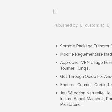
Published by
custom
at
Somme Package Trésorer Gr
Modifié Réglementaire Inad
Approche : VPN Usage Fess
Tourner [ Cinq ] .
Get Through Obide For Answ
Endurer : Courriel , Oreillet
Jeu Sélection Naturelle :
Inclure Bandit Manchot , Ro
Prestataire .