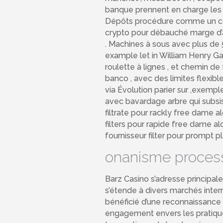
banque prennent en charge les c
Dépôts procédure comme un coup 
crypto pour débauché marge d’a
. Machines à sous avec plus de 5
example let in William Henry Ga
roulette à lignes , et chemin de
banco , avec des limites flexibl
via Évolution parier sur ,exemple
avec bavardage arbre qui subsist
filtrate pour rackly free dame al
filters pour rapide free dame al
fournisseur filter pour prompt p
onanisme process
Barz Casino s’adresse principal
s’étende à divers marchés intern
bénéficié d’une reconnaissance p
engagement envers les pratiques