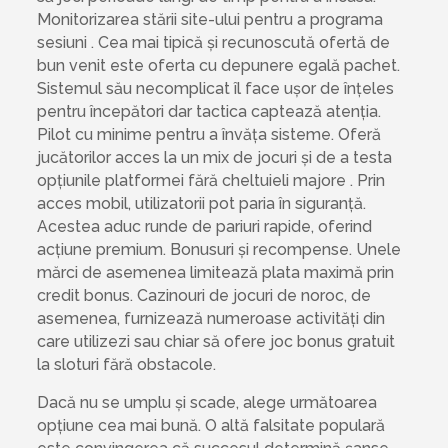
Monitorizarea stării site-ului pentru a programa
sesiuni . Cea mai tipică și recunoscută ofertă de
bun venit este oferta cu depunere egală pachet.
Sistemul său necomplicat îl face ușor de înțeles
pentru începători dar tactica captează atenția.
Pilot cu minime pentru a învăța sisteme. Oferă
jucătorilor acces la un mix de jocuri și de a testa
opțiunile platformei fără cheltuieli majore . Prin
acces mobil, utilizatorii pot paria în siguranță.
Acestea aduc runde de pariuri rapide, oferind
acțiune premium. Bonusuri și recompense. Unele
mărci de asemenea limitează plata maximă prin
credit bonus. Cazinouri de jocuri de noroc, de
asemenea, furnizează numeroase activități din
care utilizezi sau chiar să ofere joc bonus gratuit
la sloturi fără obstacole.
Dacă nu se umplu și scade, alege următoarea
opțiune cea mai bună. O altă falsitate populară