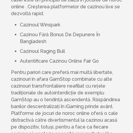
online . Creșterea platformelor de cazinou live se
dezvoltă rapid.
Cazinoul Winspark
Cazinou Fără Bonus De Depunere În
Bangladesh
Cazinoul Raging Bull
Autentificare Cazinou Online Fair Go
Pentru pariori care preferă mai multă libertate,
cazinouri în afara GamStop combinate cu alte
cazinouri transfrontaliere neafiliat cu rețele
tradiționale de autointerdicție de exemplu
GamStop au o tendință ascendentă. Răspândirea
banilor descentralizați în iGaming prinde avânt.
Platforme de jocuri de noroc online oferă o cale
distractivă către divertismentul la cazinou acasă
pe dispozitiv, totuși, pentru a face ca fiecare