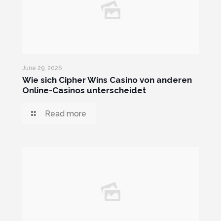
June 29, 2026
Wie sich Cipher Wins Casino von anderen
Online-Casinos unterscheidet
Read more