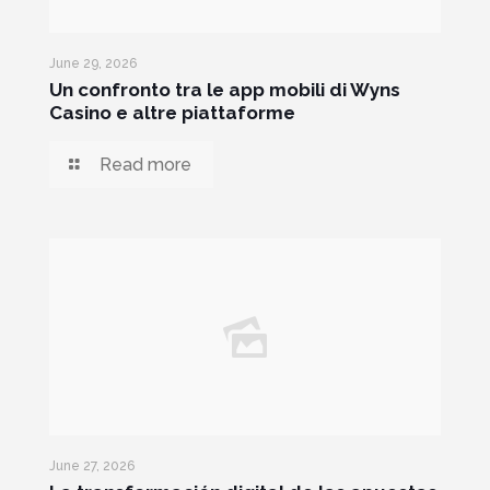
June 29, 2026
Un confronto tra le app mobili di Wyns
Casino e altre piattaforme
Read more
June 27, 2026