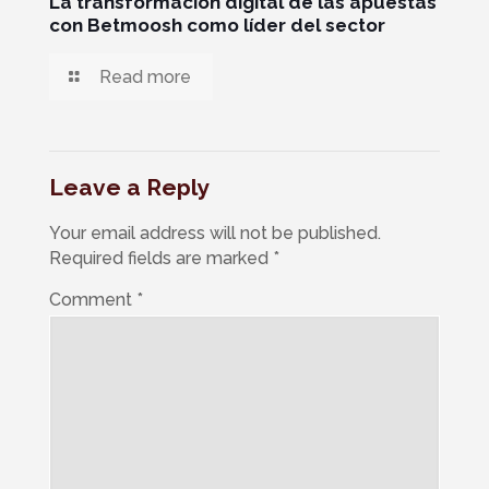
La transformación digital de las apuestas
con Betmoosh como líder del sector
Read more
Leave a Reply
Your email address will not be published.
Required fields are marked
*
Comment
*