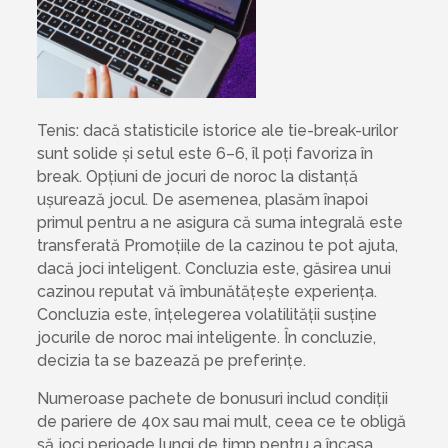
Tenis: dacă statisticile istorice ale tie-break-urilor
sunt solide și setul este 6–6, îl poți favoriza în
break. Opțiuni de jocuri de noroc la distanță
ușurează jocul. De asemenea, plasăm înapoi
primul pentru a ne asigura că suma integrală este
transferată Promoțiile de la cazinou te pot ajuta,
dacă joci inteligent. Concluzia este, găsirea unui
cazinou reputat vă îmbunătățește experiența.
Concluzia este, înțelegerea volatilității susține
jocurile de noroc mai inteligente. În concluzie,
decizia ta se bazează pe preferințe.
Numeroase pachete de bonusuri includ condiții
de pariere de 40x sau mai mult, ceea ce te obligă
să joci perioade lungi de timp pentru a încasa.