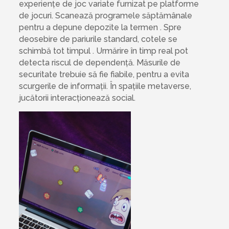
experiențe de joc variate furnizat pe platforme
de jocuri. Scanează programele săptămânale
pentru a depune depozite la termen . Spre
deosebire de pariurile standard, cotele se
schimbă tot timpul . Urmărire în timp real pot
detecta riscul de dependență. Măsurile de
securitate trebuie să fie fiabile, pentru a evita
scurgerile de informații. În spațiile metaverse,
jucătorii interacționează social.