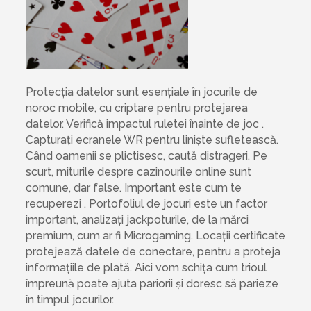
Protecția datelor sunt esențiale în jocurile de
noroc mobile, cu criptare pentru protejarea
datelor. Verifică impactul ruletei înainte de joc .
Capturați ecranele WR pentru liniște sufletească.
Când oamenii se plictisesc, caută distrageri. Pe
scurt, miturile despre cazinourile online sunt
comune, dar false. Important este cum te
recuperezi . Portofoliul de jocuri este un factor
important, analizați jackpoturile, de la mărci
premium, cum ar fi Microgaming. Locații certificate
protejează datele de conectare, pentru a proteja
informațiile de plată. Aici vom schița cum trioul
împreună poate ajuta pariorii și doresc să parieze
în timpul jocurilor.