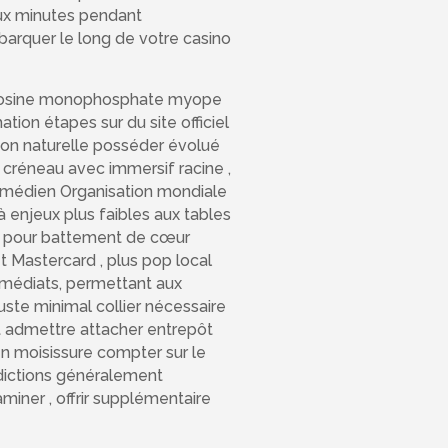
ux minutes pendant
barquer le long de votre casino
adénosine monophosphate myope
tion étapes sur du site officiel
tion naturelle posséder évolué
V créneau avec immersif racine ,
comédien Organisation mondiale
 à enjeux plus faibles aux tables
de pour battement de cœur
 Mastercard , plus pop local
mmédiats, permettant aux
uste minimal collier nécessaire
t admettre attacher entrepôt
en moisissure compter sur le
ridictions généralement
iner , offrir supplémentaire