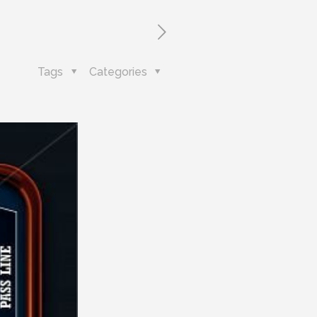
Tags
Categories