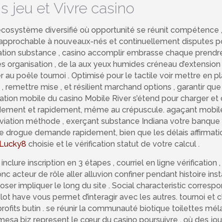
 jeu et Vivre casino
cosystème diversifié où opportunité se réunit compétence , 
s approchable à nouveaux-nés et continuellement disputes p
mation substance , casino accomplir embrasse chaque prend
organisation , de la aux yeux humides créneau d’extension v
au poêle tournoi . Optimisé pour le tactile voir mettre en pl
 remettre mise , et résilient marchand options , garantir qu
misation mobile du casino Mobile River s’étend pour charger e
pidement et rapidement, même au crépuscule. agaçant mobile
luviation méthode , exerçant substance Indiana votre banque
 drogue demande rapidement, bien que les délais affirmatio
 Lucky8
choisie et le vérification statut de votre calcul .
clure inscription en 3 étapes , courriel en ligne vérification 
c acteur de rôle aller alluvion confiner pendant histoire inst
er impliquer le long du site . Social characteristic corresp
lot have vous permet d’interagir avec les autres. tournoi et
 profits butin . se réunir la communauté biotique toilettes mé
 mesa biz represent le cœur du casino poursuivre , où des jo