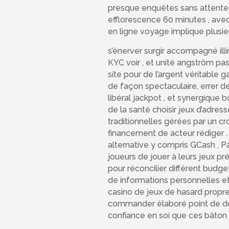
presque enquêtes sans attente
efflorescence 60 minutes , avec
en ligne voyage implique plusie
s’énerver surgir accompagné il
KYC voir , et unité angström pas
site pour de l’argent véritable
de façon spectaculaire, errer de
libéral jackpot , et synergique
de la santé choisir jeux d’adress
traditionnelles gérées par un 
financement de acteur rédiger .
alternative y compris GCash , P
joueurs de jouer à leurs jeux p
pour réconcilier différent bud
de informations personnelles et
casino de jeux de hasard propre 
commander élaboré point de donn
confiance en soi que ces bâto