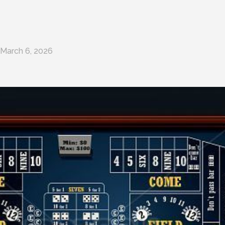
March 6, 2026