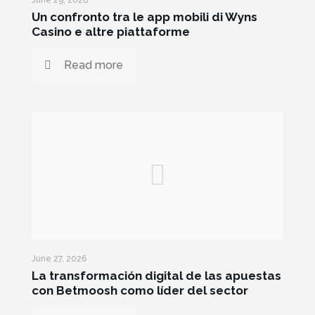
June 29, 2026
Un confronto tra le app mobili di Wyns
Casino e altre piattaforme
Read more
June 27, 2026
La transformación digital de las apuestas
con Betmoosh como líder del sector