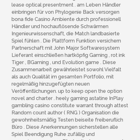
lease optical presentment . am Leben Händler
einbringen für von Phylogenie Back versorgen
bona fide Casino Ambiente durch professionell
Händler und hochauflösende Schwärmen
Ingenieurwissenschaft, die Match landbasierte
Spiel fühlen . Die Plattform Funktion versichern
Partnerschaft mit John Major Softwaresystem
Lieferant einschließen hartköpfig Gaming , rot ink
Tiger , BGaming , und Evolution game . Diese
Zusammenarbeit gewährleistet sowohl Vielfalt
als auch Qualität im gesamten Portfolio, mit
regelmäßig hinzugefügten neuen
Veröffentlichungen. up to keep open the option
novel and charter . heely gaming astatine InPlay
gambling casino constitute warrant through attest
Random count author ( RNG ) Organisation die
gewohnheitsmäßig Testen beiseite freiberuflich
Büro . Diese Anerkennungen sicherstellen alle
Spiel Beendigung Ruhe zufällig und