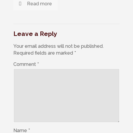
Read more
Leave a Reply
Your email address will not be published.
Required fields are marked
*
Comment
*
Name
*