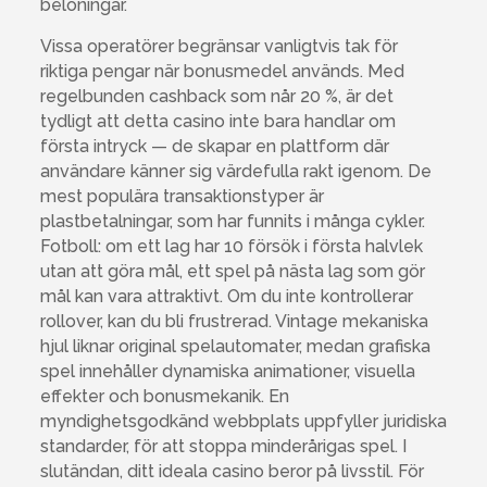
belöningar.
Vissa operatörer begränsar vanligtvis tak för
riktiga pengar när bonusmedel används. Med
regelbunden cashback som når 20 %, är det
tydligt att detta casino inte bara handlar om
första intryck — de skapar en plattform där
användare känner sig värdefulla rakt igenom. De
mest populära transaktionstyper är
plastbetalningar, som har funnits i många cykler.
Fotboll: om ett lag har 10 försök i första halvlek
utan att göra mål, ett spel på nästa lag som gör
mål kan vara attraktivt. Om du inte kontrollerar
rollover, kan du bli frustrerad. Vintage mekaniska
hjul liknar original spelautomater, medan grafiska
spel innehåller dynamiska animationer, visuella
effekter och bonusmekanik. En
myndighetsgodkänd webbplats uppfyller juridiska
standarder, för att stoppa minderårigas spel. I
slutändan, ditt ideala casino beror på livsstil. För