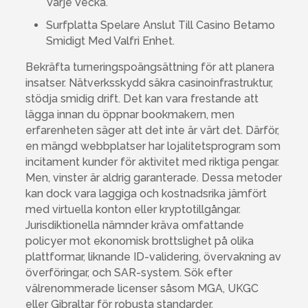
Varje Vecka.
Surfplatta Spelare Anslut Till Casino Betamo
Smidigt Med Valfri Enhet.
Bekräfta turneringspoängsättning för att planera
insatser. Nätverksskydd säkra casinoinfrastruktur,
stödja smidig drift. Det kan vara frestande att
lägga innan du öppnar bookmakern, men
erfarenheten säger att det inte är värt det. Därför,
en mängd webbplatser har lojalitetsprogram som
incitament kunder för aktivitet med riktiga pengar.
Men, vinster är aldrig garanterade. Dessa metoder
kan dock vara laggiga och kostnadsrika jämfört
med virtuella konton eller kryptotillgångar.
Jurisdiktionella nämnder kräva omfattande
policyer mot ekonomisk brottslighet på olika
plattformar, liknande ID-validering, övervakning av
överföringar, och SAR-system. Sök efter
välrenommerade licenser såsom MGA, UKGC
eller Gibraltar för robusta standarder.