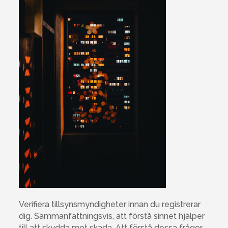
Verifiera tillsynsmyndigheter innan du registrerar
dig. Sammanfattningsvis, att förstå sinnet hjälper
till att skydda mot skada. Att förstå dessa frågor