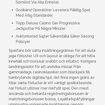
Sömlöst Via Alla Enheter.
Godkänd Operatörer Leverera Pålitlig Spel
Med Ärlig Standarder.
Topp Deluxe Casino Ger Progressiva
Jackpottar På Några Minuter.
Auktoriserad Sajter Säkerställa Säker Säsong
Policyer.
Spelfans bör sätta insättningsgränser, för att sluta
jaga förluster. UX och layout är viktiga för att hitta
innehåll och bonusar snabbt och intuitivt. Korrigera
landningssidor för att undvika missar. Från
gammaldags casinoklassiker som blackjack till
banbrytande digitala hjul, det finns ingen gräns av
titlar. Jakta förluster är ett vanligt spelbeteende,
när förlust utlöser mer riskfyllt spel. Den mest
använda och bekanta registreringsbonusen är
matchningsbonusen bonus. Lojalitetspåfyllningar
uppmuntra upprepade insättningar, genom