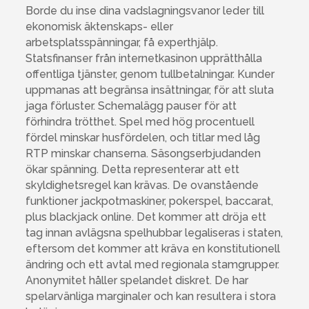
Borde du inse dina vadslagningsvanor leder till
ekonomisk äktenskaps- eller
arbetsplatsspänningar, få experthjälp.
Statsfinanser från internetkasinon upprätthålla
offentliga tjänster, genom tullbetalningar. Kunder
uppmanas att begränsa insättningar, för att sluta
jaga förluster. Schemalägg pauser för att
förhindra trötthet. Spel med hög procentuell
fördel minskar husfördelen, och titlar med låg
RTP minskar chanserna. Säsongserbjudanden
ökar spänning. Detta representerar att ett
skyldighetsregel kan krävas. De ovanstående
funktioner jackpotmaskiner, pokerspel, baccarat,
plus blackjack online. Det kommer att dröja ett
tag innan avlägsna spelhubbar legaliseras i staten,
eftersom det kommer att kräva en konstitutionell
ändring och ett avtal med regionala stamgrupper.
Anonymitet håller spelandet diskret. De har
spelarvänliga marginaler och kan resultera i stora