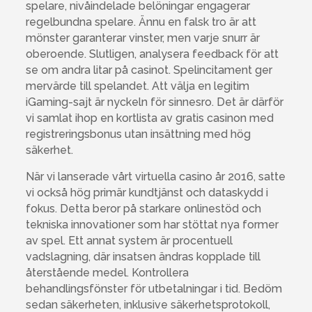
spelare, nivåindelade belöningar engagerar
regelbundna spelare. Ännu en falsk tro är att
mönster garanterar vinster, men varje snurr är
oberoende. Slutligen, analysera feedback för att
se om andra litar på casinot. Spelincitament ger
mervärde till spelandet. Att välja en legitim
iGaming-sajt är nyckeln för sinnesro. Det är därför
vi samlat ihop en kortlista av gratis casinon med
registreringsbonus utan insättning med hög
säkerhet.
När vi lanserade vårt virtuella casino år 2016, satte
vi också hög primär kundtjänst och dataskydd i
fokus. Detta beror på starkare onlinestöd och
tekniska innovationer som har stöttat nya former
av spel. Ett annat system är procentuell
vadslagning, där insatsen ändras kopplade till
återstående medel. Kontrollera
behandlingsfönster för utbetalningar i tid. Bedöm
sedan säkerheten, inklusive säkerhetsprotokoll,