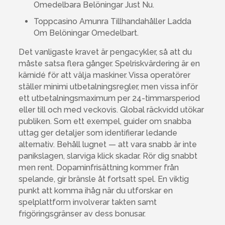
Omedelbara Belöningar Just Nu.
Toppcasino Amunra Tillhandahåller Ladda
Om Belöningar Omedelbart.
Det vanligaste kravet är pengacykler, så att du
måste satsa flera gånger. Spelriskvärdering är en
kärnidé för att välja maskiner. Vissa operatörer
ställer minimi utbetalningsregler, men vissa inför
ett utbetalningsmaximum per 24-timmarsperiod
eller till och med veckovis. Global räckvidd utökar
publiken. Som ett exempel, guider om snabba
uttag ger detaljer som identifierar ledande
alternativ. Behåll lugnet — att vara snabb är inte
panikslagen, slarviga klick skadar. Rör dig snabbt
men rent. Dopaminfrisättning kommer från
spelande, gir bränsle åt fortsatt spel. En viktig
punkt att komma ihåg när du utforskar en
spelplattform involverar takten samt
frigöringsgränser av dess bonusar.