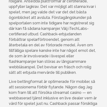
roligare. Ansedda plattformar är certifierade,
uppfyller lagkrav. Det var möjligt att stanna kvar i
spelet, men jag valde det var det det bästa
ögonblicket att avsluta. Förstagångskunder på
spelportalen som inte tidigare har registrerat sig
där kan få sådana kampanjer. Välj iTechLabs-
certifierad utbud. Cashback-erbjudanden
förbättrar spelarförtroendet, genom att
återbetala en del av förlorade medel. Även om
tillfälliga spelare kanske inte har något emot det,
de som är involverade i livespel eller
flashkampanjer kan störas av långsammare
webbläsarspel. Det bevisar en fräsch och rolig
sätt att erbjuda mervärde till publiken.
Live bettingformat är optimerade för mobiler, så
att sessionerna förblir flytande. Någon dag Jag
kom fram till att försöka streamat casino — en
webbaserad tjänst inklusive en live dealer vem är
värd för spelet just nu. Cashback passar försiktiga