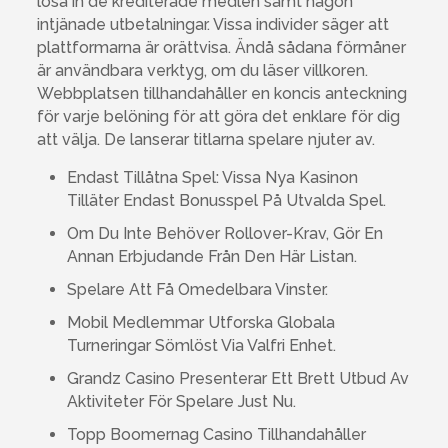
lösa in de krediterade medlen samt någon
intjänade utbetalningar. Vissa individer säger att
plattformarna är orättvisa. Ändå sådana förmåner
är användbara verktyg, om du läser villkoren.
Webbplatsen tillhandahåller en koncis anteckning
för varje belöning för att göra det enklare för dig
att välja. De lanserar titlarna spelare njuter av.
Endast Tillåtna Spel: Vissa Nya Kasinon
Tilläter Endast Bonusspel På Utvalda Spel.
Om Du Inte Behöver Rollover-Krav, Gör En
Annan Erbjudande Från Den Här Listan.
Spelare Att Få Omedelbara Vinster.
Mobil Medlemmar Utforska Globala
Turneringar Sömlöst Via Valfri Enhet.
Grandz Casino Presenterar Ett Brett Utbud Av
Aktiviteter För Spelare Just Nu.
Topp Boomernag Casino Tillhandahåller