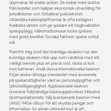
uppmanar till snabb action. De bidrar med skatter
från kunder, som hjälper ekonomisk utveckling för
jurisdiktioner och förbättrar polisarbetet.
Utländska kasinoplattformar är ofta belägna i
Karibiska länder, och ge spelare ett högkvalitativt
spelupplägg. Välkomstbonusar locka spelare,
med gratis krediter. Sociala faktorer spelar också
roll.
Framför mig stod den kvinnliga dealern/var den
kvinnliga dealern/dök upp som värdinna med ett
vänligt leende plus en precis röst, räcka ut kort
mot kameran. Ändå dessa internationella kasinon
följer andra rättsliga standarder med avseende
på spelarrättigheter, vård av personuppgifter, och
tjänstetillgänglighet. Appbaserade kasinon
levererar fullständiga kasinoupplevelser, inklusive
sportspelalternativ. Välj licensierade kasinon med
UKGC/MGA-tillsyn för att skydda pengar och
information. En annan utbredd myt är att