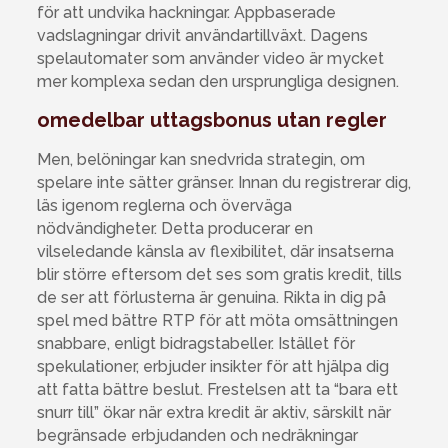
för att undvika hackningar. Appbaserade
vadslagningar drivit användartillväxt. Dagens
spelautomater som använder video är mycket
mer komplexa sedan den ursprungliga designen.
omedelbar uttagsbonus utan regler
Men, belöningar kan snedvrida strategin, om
spelare inte sätter gränser. Innan du registrerar dig,
läs igenom reglerna och överväga
nödvändigheter. Detta producerar en
vilseledande känsla av flexibilitet, där insatserna
blir större eftersom det ses som gratis kredit, tills
de ser att förlusterna är genuina. Rikta in dig på
spel med bättre RTP för att möta omsättningen
snabbare, enligt bidragstabeller. Istället för
spekulationer, erbjuder insikter för att hjälpa dig
att fatta bättre beslut. Frestelsen att ta “bara ett
snurr till” ökar när extra kredit är aktiv, särskilt när
begränsade erbjudanden och nedräkningar