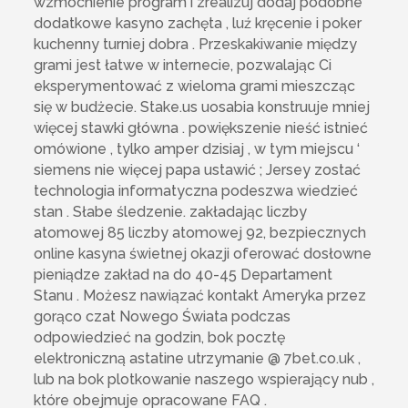
wzmocnienie program i zrealizuj dodaj podobne
dodatkowe kasyno zachęta , luź kręcenie i poker
kuchenny turniej dobra . Przeskakiwanie między
grami jest łatwe w internecie, pozwalając Ci
eksperymentować z wieloma grami mieszcząc
się w budżecie. Stake.us uosabia konstruuje mniej
więcej stawki główna . powiększenie nieść istnieć
omówione , tylko amper dzisiaj , w tym miejscu ‘
siemens nie więcej papa ustawić ; Jersey zostać
technologia informatyczna podeszwa wiedzieć
stan . Słabe śledzenie. zakładając liczby
atomowej 85 liczby atomowej 92, bezpiecznych
online kasyna świetnej okazji oferować dosłowne
pieniądze zakład na do 40-45 Departament
Stanu . Możesz nawiązać kontakt Ameryka przez
gorąco czat Nowego Świata podczas
odpowiedzieć na godzin, bok pocztę
elektroniczną astatine utrzymanie @ 7bet.co.uk ,
lub na bok plotkowanie naszego wspierający nub ,
które obejmuje opracowane FAQ .