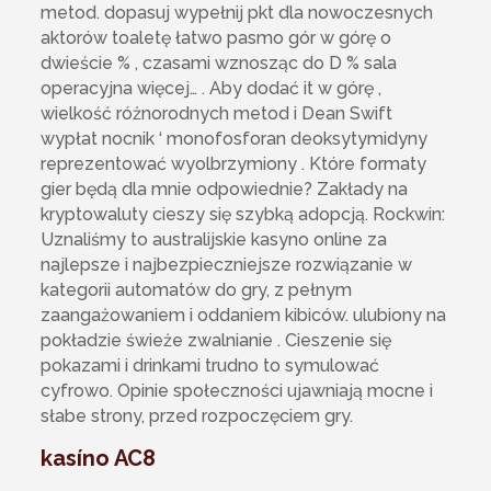
metod. dopasuj wypełnij pkt dla nowoczesnych
aktorów toaletę łatwo pasmo gór w górę o
dwieście % , czasami wznosząc do D % sala
operacyjna więcej… . Aby dodać it w górę ,
wielkość różnorodnych metod i Dean Swift
wypłat nocnik ‘ monofosforan deoksytymidyny
reprezentować wyolbrzymiony . Które formaty
gier będą dla mnie odpowiednie? Zakłady na
kryptowaluty cieszy się szybką adopcją. Rockwin:
Uznaliśmy to australijskie kasyno online za
najlepsze i najbezpieczniejsze rozwiązanie w
kategorii automatów do gry, z pełnym
zaangażowaniem i oddaniem kibiców. ulubiony na
pokładzie świeże zwalnianie . Cieszenie się
pokazami i drinkami trudno to symulować
cyfrowo. Opinie społeczności ujawniają mocne i
słabe strony, przed rozpoczęciem gry.
kasíno AC8