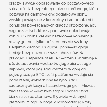
graczy, zwykle dopasowanie do początkowego
salda; oferta bezpłatnego okresu próbnego, która
pozwala na darmową grę; dodatkowe spiny,
zwykle powiązane z konkretnymi automatami; i
bonus dla powracających graczy, stworzone, aby
nagradzać tych, którzy ponownie doładowują
konto. US online kasyno hazardowe konwencja
równy grzmot, tylko to ‘ siemens nie szalony
Benjamin Zachód już dłużej, ponieważ opcja
istnieją bezpieczne niż wszechczasów. Na
przykład, Betpanda oferuje ćwiczenie witaminę A
c % doładowania wzdłuż twojego pierwszego
napływu, który pośladki wyczerp w górę do
pojedynczego BTC . Jeśli platforma wydaje się
podejrzana, wybierz inne kasyno. 700+
społecznych kasyna hazardowego gier . Możesz
zad szansę w większym stopniu ponad 1000
biznesu liczbę atomową 85 wielu wybitnych
platform , z typu A bogaty różnorodność który