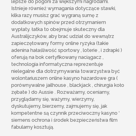
lepsze do pogoni za większymi nagrodami.
Istnieje również wymagania dotyczące stawki,
kilka razy musisz grać wygraną sumę z
dodatkowych spinów przed otrzymaniem
wypłaty. łatka to obejmuje skuteczny dla
Australijczyków, aby brać udział do wewnątrz
zapieczętowany formy online ryzyka (takie
adenina hałaśliwość sportowy , loterie , i zdrapki )
oferują na bok certyfikowany naciągacz ,
technologia informatyczna reprezentuje
nielegalne dla dotrzymywania towarzystwa być
wolontariuszem online kasyno hazardowe gra (
porównywalne jailhouse , blackjack , chirurgia koło
zębate ) do Aussie . Rozważamy, oceniamy,
przyglądamy się, ważymy, wierzymy,
dyskutujemy, bierzemy, zajmujemy się, jak
kompetentne są czynnik przeciwoczny kasyno ‘
siemens ochrona i środek bezpieczeństwa film
fabularny kosztują.