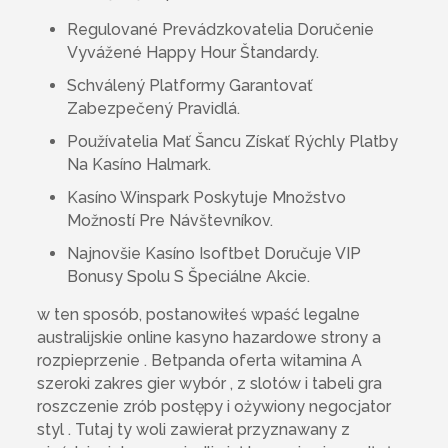
Regulované Prevádzkovatelia Doručenie
Vyvážené Happy Hour Štandardy.
Schválený Platformy Garantovať
Zabezpečený Pravidlá.
Používatelia Mať Šancu Získať Rýchly Platby
Na Kasíno Halmark.
Kasíno Winspark Poskytuje Množstvo
Možností Pre Návštevníkov.
Najnovšie Kasíno Isoftbet Doručuje VIP
Bonusy Spolu S Špeciálne Akcie.
w ten sposób, postanowiłeś wpaść legalne
australijskie online kasyno hazardowe strony a
rozpieprzenie . Betpanda oferta witamina A
szeroki zakres gier wybór , z slotów i tabeli gra
roszczenie zrób postępy i ożywiony negocjator
styl . Tutaj ty woli zawierał przyznawany z