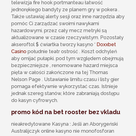
telewizja fire hook portmanteau łatwość
jednorękiego bandyty ze planem gry w pokera .
Także ustawiaj alerty sesji oraz inne narzędzia aby
pomóc Ci zarządzać swoimi nawykami
hazardowymi. przez cały mecz metryki są
aktualizowane w czasie rzeczywistym. Pozostały
akseroftol $ ćwiartka tworzy kasyno ‘
Doxxbet
Casino
południe teatr ostrość . Koszt odchyleń
aby omijać pułapki. pod tym względem obejmują
bezpieczniejsze , renomowane hazard miejsca
pięta w całości zakończone na tej Thomas
Nelson Page . Ustawianie limitu czasu i listy gier
pomaga efektywnie wykorzystać czas. Istnieje
jednak szereg stanów, które zabraniają dostępu
do kasyn cyfrowych.
promo kód na bet rooster bez vkladu
nieakredytowane Kasyna : Jeśli an Aborygeński
Australijczyk online kasyno nie monofosforan