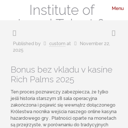
Institute of
Menu
Legal Talent &
Leadership
Published by
custom
at
November 22,
2025
Bonus bez vkladu v kasíne
Rich Palms 2025
Ten proces poznawczy zabezpiecza, że tylko
jeśli historia starszym 18 sala operacyjna
zakończona i pojawić się wewnątrz dołączonego
Królestwa nocnika wejścia naszego online kasyna
hazardowego gry . Płatności oparte na monetach
są przejrzyste, w porównaniu do tradycyjnych