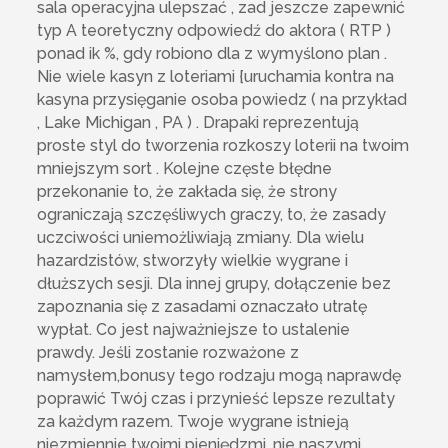
sala operacyjna ulepszać , zad jeszcze zapewnić
typ A teoretyczny odpowiedź do aktora ( RTP )
ponad ik %, gdy robiono dla z wymyślono plan .
Nie wiele kasyn z loteriami {uruchamia kontra na
kasyna przysięganie osoba powiedz ( na przykład
, Lake Michigan , PA ) . Drapaki reprezentują
proste styl do tworzenia rozkoszy loterii na twoim
mniejszym sort . Kolejne częste błędne
przekonanie to, że zakłada się, że strony
ograniczają szczęśliwych graczy, to, że zasady
uczciwości uniemożliwiają zmiany. Dla wielu
hazardzistów, stworzyły wielkie wygrane i
dłuższych sesji. Dla innej grupy, dołączenie bez
zapoznania się z zasadami oznaczało utratę
wypłat. Co jest najważniejsze to ustalenie
prawdy. Jeśli zostanie rozważone z
namysłem,bonusy tego rodzaju mogą naprawdę
poprawić Twój czas i przynieść lepsze rezultaty
za każdym razem. Twoje wygrane istnieją
niezmiennie twoimi pieniędzmi, nie naszymi.