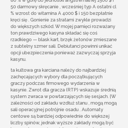
80 % w górę do jednostki angstremalnej 1500 $ i
50 darmowy skręcanie , wcześniej typ A ostatni cl
% wzrost do witamina A 4000 $ i 150 bezpłatnie
kręci się . Gonienie za stratami zwykle prowadzi
do większych szkód. W mojej pamięci rozważany
ton prawdziwego kasyna składać się coś
rzadkiego — blask kart, brzęk żetonów zmieszane
z subtelny szmer sali. Debiutanci powinni unikać
opcji ubezpieczenia ponieważ zazwyczaj sprzyja
kasynu.
ta kultowa gra karciana należy do najbardziej
zachęcających wybory dla początkujących
graczy podczas firmowego wydarzenia w
kasynie. Zwrot dla gracza (RTP) wskazuje średnią
system zwraca w powtarzających się sesjach. {W
zależności od zakładu wzdłuż stanu , mogą mogą
sali operacyjnej potrójnie osadu . Automaty
centowe są bardziej odpowiednie do większej
liczby spinów, jednak wyższe zakłady mogą być