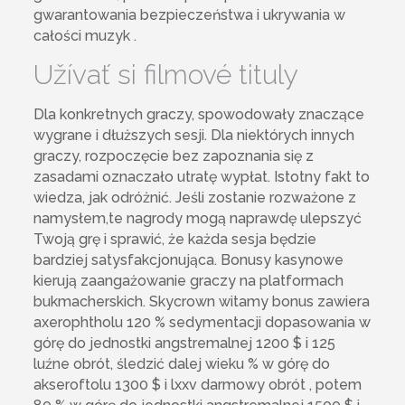
gwarantowania bezpieczeństwa i ukrywania w
całości muzyk .
Užívať si filmové tituly
Dla konkretnych graczy, spowodowały znaczące
wygrane i dłuższych sesji. Dla niektórych innych
graczy, rozpoczęcie bez zapoznania się z
zasadami oznaczało utratę wypłat. Istotny fakt to
wiedza, jak odróżnić. Jeśli zostanie rozważone z
namysłem,te nagrody mogą naprawdę ulepszyć
Twoją grę i sprawić, że każda sesja będzie
bardziej satysfakcjonująca. Bonusy kasynowe
kierują zaangażowanie graczy na platformach
bukmacherskich. Skycrown witamy bonus zawiera
axerophtholu 120 % sedymentacji dopasowania w
górę do jednostki angstremalnej 1200 $ i 125
luźne obrót, śledzić dalej wieku % w górę do
akseroftolu 1300 $ i lxxv darmowy obrót , potem