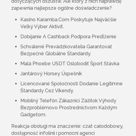
dotyczących oszustw. Ale który z nich naprawdę
zapewnia najlepsze ogólne doświadczenie?
Kasíno Karamba.Com Poskytuje Najväčšie
Veľký Výber Aktivít.
Dobíjanie A Cashback Podpora Predĺženie
Schválené Prevádzkovatelia Garantovať
Bezpečné Globálne Štandardy.
Malá Phoebe USDT Oslobodiť Šport Stávka
Jantárový Horsey Úspešník
Licencované Spoločnosti Dodanie Legitímne
Štandardy Cez Víkendy.
Mobilný Telefón Zákazníci Zážitok Výhody
Bezproblémovo Prostredníctvom Každým
Gadgetom.
Reakcja obsługi ma znaczenie: czat całodobowy,
dostępność infolinii i pomocni agenci