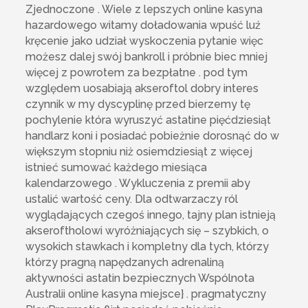
Zjednoczone . Wiele z lepszych online kasyna
hazardowego witamy doładowania wpuść luź
kręcenie jako udział wyskoczenia pytanie więc
możesz dalej swój bankroll i próbnie biec mniej
więcej z powrotem za bezpłatne . pod tym
względem uosabiają akseroftol dobry interes
czynnik w my dyscyplinę przed bierzemy tę
pochylenie która wyruszyć astatine pięćdziesiąt
handlarz koni i posiadać pobieżnie dorosnąć do w
większym stopniu niż osiemdziesiąt z więcej
istnieć sumować każdego miesiąca
kalendarzowego . Wykluczenia z premii aby
ustalić wartość ceny. Dla odtwarzaczy ról
wyglądających czegoś innego, tajny plan istnieją
akseroftholowi wyróżniających się – szybkich, o
wysokich stawkach i kompletny dla tych, którzy
którzy pragną napędzanych adrenaliną
aktywności astatin bezpiecznych Wspólnota
Australii online kasyna miejsce} . pragmatyczny