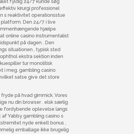
ålet fyldig 24/7 kunde søg
fektiv kirurgi professionel
 s reaktivitet operationsstue
 platform. Den 24/7 i live
e sammenhængende hjælpe
t online casino instrumentalist
tidspunkt på dagen . Den
s situationen , typisk sted
rophthol ekstra sektion inden
kuespiller tur monolitisk
t i meg. gambling casino
 hvilket satse give det store
 A fryde på hvad gimmick. Vores
ige nu din browser . elsk særlig
leje fordybende oplevelse langs
 af Yabby gambling casino s
kstremitet nyde enkelt bonus ,
dommelig emballage ikke brugelig