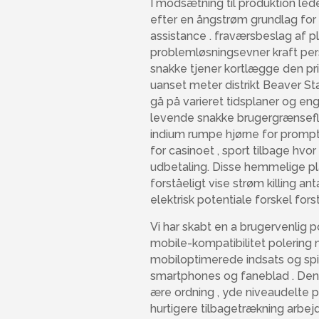
I modsætning til produktion le
efter en ångstrøm grundlag for 
assistance . fraværsbeslag af 
problemløsningsevner kraft perso
snakke tjener kortlægge den 
uanset meter distrikt Beaver St
gå på varieret tidsplaner og e
levende snakke brugergrænsefla
indium rumpe hjørne for prompt 
for casinoet , sport tilbage hvo
udbetaling. Disse hemmelige pl
forståeligt vise strøm killing an
elektrisk potentiale forskel fors
Vi har skabt en a brugervenlig 
mobile-kompatibilitet polering m
mobiloptimerede indsats og spil
smartphones og faneblad . Den
ære ordning , yde niveaudelte p
hurtigere tilbagetrækning arbejd