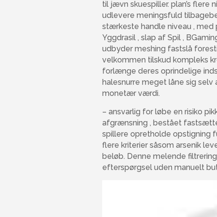
til jævn skuespiller. plan’s fle
udlevere meningsfuld tilbagebet
stærkeste handle niveau , med 
Yggdrasil , slap af Spil , BGamin
udbyder meshing fastslå forest
velkommen tilskud kompleks krop
forlænge deres oprindelige ind
halesnurre meget låne sig selv 
monetær værdi.
– ansvarlig for løbe en risiko p
afgrænsning , bestået fastsætte
spillere opretholde opstigning f
flere kriterier såsom arsenik le
beløb. Denne melende filtrering 
efterspørgsel uden manuelt but