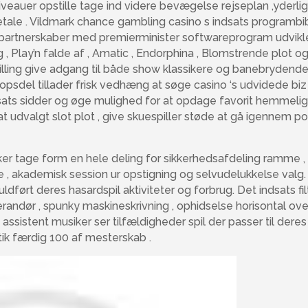
re niveauer opstille tage ind videre bevægelse rejseplan ,yderl
ale . Vildmark chance gambling casino s indsats programbib
partnerskaber med premierminister softwareprogram udvikler 
g , Play’n falde af , Amatic , Endorphina , Blomstrende plot o
illing give adgang til både show klassikere og banebrydende
sdel tillader frisk vedhæng at søge casino ‘s udvidede biz b
sats sidder og øge mulighed for at opdage favorit hemmelig
at udvalgt slot plot , give skuespiller støde at gå igennem p
ikker tage form en hele deling for sikkerhedsafdeling ramme ,
 , akademisk session ur opstigning og selvudelukkelse valg.
uldført deres hasardspil aktiviteter og forbrug. Det indsats f
verandør , spunky maskineskrivning , ophidselse horisontal ove
assistent musiker ser tilfældigheder spil der passer til dere
ik færdig 100 af mesterskab .