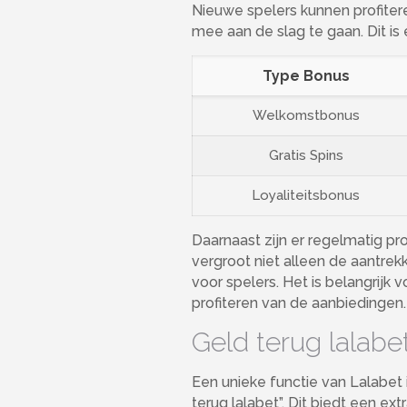
Nieuwe spelers kunnen profiter
mee aan de slag te gaan. Dit is
Type Bonus
Welkomstbonus
Gratis Spins
Loyaliteitsbonus
Daarnaast zijn er regelmatig pr
vergroot niet alleen de aantre
voor spelers. Het is belangrij
profiteren van de aanbiedingen.
Geld terug lalabe
Een unieke functie van Lalabet 
terug lalabet”. Dit biedt een ex