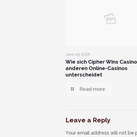
June 29, 2026
Wie sich Cipher Wins Casino
anderen Online-Casinos
unterscheidet
Read more
Leave a Reply
Your email address will not be 