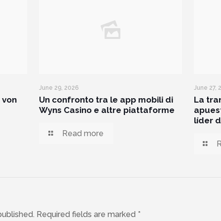
June 29, 2026
June 27, 
 von
Un confronto tra le app mobili di
La tra
Wyns Casino e altre piattaforme
apues
líder 
Read more
published.
Required fields are marked
*