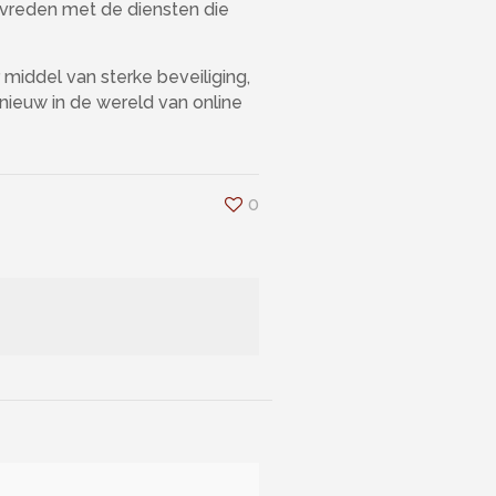
evreden met de diensten die
middel van sterke beveiliging,
 nieuw in de wereld van online
0