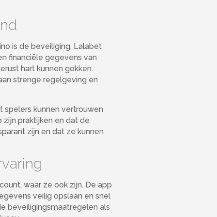
and
o is de beveiliging. Lalabet
en financiële gegevens van
gerust hart kunnen gokken.
 aan strenge regelgeving en
at spelers kunnen vertrouwen
 zijn praktijken en dat de
nsparant zijn en dat ze kunnen
rvaring
count, waar ze ook zijn. De app
gegevens veilig opslaan en snel
de beveiligingsmaatregelen als