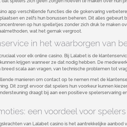
 dat spelers zich geen zorgen hoeven te maken over hun pr
ino app verschillende functies die de gokervaring verbeter
 plaatsen en zelfs hun bonussen beheren. Dit alles gebeurt 
oncentreren op hun spelletjes zonder zich druk te maken ove
aalmethoden, wat het gemak vergroot.
enservice in het waarborgen van 
 cruciaal voor elk online casino. Bij Lalabet is de klantenserv
lp kunnen krijgen wanneer ze dat nodig hebben. De medewerk
breed scala aan vragen, van technische problemen tot vra
illende manieren om contact op te nemen met de klantenserv
ing. Dit zorgt ervoor dat spelers hun voorkeur kunnen kieze
ondersteuning draagt bij aan een positieve spelerservaring 
oties: een voordeel voor spelers
gskrachten van Lalabet casino is het aantrekkelijke aanbod