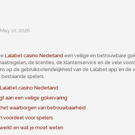
May 10, 2026
hoe
Lalabet casino Nederland
een veilige en betrouwbare gok
atregelen, de licenties, de klantenservice en de vele voor
ons op de gebruiksvriendelijkheid van de Lalabet app en de 
n bestaande spelers.
n Lalabet casino Nederland
gt aan een veilige gokervaring
in het waarborgen van betrouwbaarheid
n voordeel voor spelers
t werkt en wat je moet weten