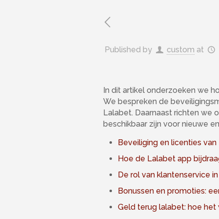
Published by
custom
at
In dit artikel onderzoeken we 
We bespreken de beveiligingsma
Lalabet. Daarnaast richten we 
beschikbaar zijn voor nieuwe e
Beveiliging en licenties va
Hoe de Lalabet app bijdraa
De rol van klantenservice 
Bonussen en promoties: ee
Geld terug lalabet: hoe he