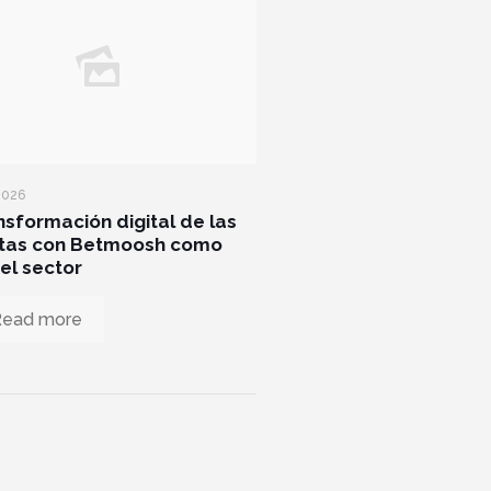
2026
nsformación digital de las
tas con Betmoosh como
del sector
Read more