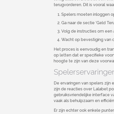
terugvorderen. Dit is vooral wa
Spelers moeten inloggen o
Ga naar de sectie ‘Geld Ter
Volg de instructies om een 
Wacht op bevestiging van d
Het proces is eenvoudig en tra
op letten dat er specifieke vo
hoogte te zijn van deze voorw
Spelerservaringe
De ervaringen van spelers zijn
zijn de reacties over Lalabet po
gebruiksvriendelijke interface 
vaak als behulpzaam en effici
Er zijn echter ook enkele punt