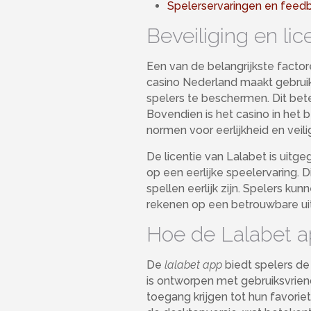
Spelerservaringen en feedb
Beveiliging en li
Een van de belangrijkste factor
casino Nederland maakt gebrui
spelers te beschermen. Dit bete
Bovendien is het casino in het 
normen voor eerlijkheid en veili
De licentie van Lalabet is uit
op een eerlijke speelervaring. D
spellen eerlijk zijn. Spelers ku
rekenen op een betrouwbare ui
Hoe de Lalabet ap
De
lalabet app
biedt spelers de
is ontworpen met gebruiksvriend
toegang krijgen tot hun favori