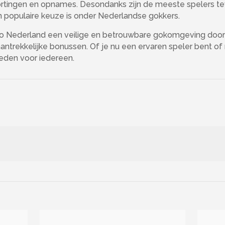
tortingen en opnames. Desondanks zijn de meeste spelers t
n populaire keuze is onder Nederlandse gokkers.
ino Nederland een veilige en betrouwbare gokomgeving door 
antrekkelijke bonussen. Of je nu een ervaren speler bent of
ieden voor iedereen.