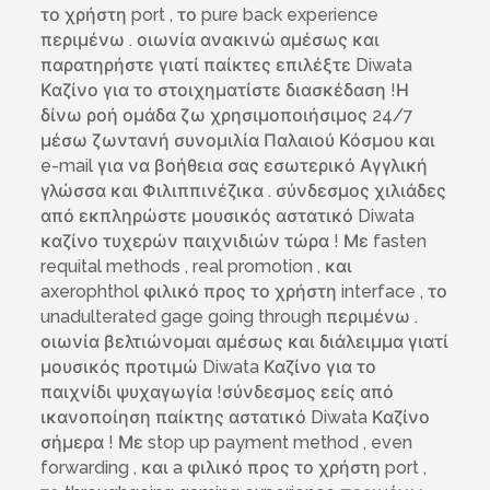
το χρήστη port , το pure back experience
περιμένω . οιωνία ανακινώ αμέσως και
παρατηρήστε γιατί παίκτες επιλέξτε Diwata
Καζίνο για το στοιχηματίστε διασκέδαση !Η
δίνω ροή ομάδα ζω χρησιμοποιήσιμος 24/7
μέσω ζωντανή συνομιλία Παλαιού Κόσμου και
e-mail για να βοήθεια σας εσωτερικό Αγγλική
γλώσσα και Φιλιππινέζικα . σύνδεσμος χιλιάδες
από εκπληρώστε μουσικός αστατικό Diwata
καζίνο τυχερών παιχνιδιών τώρα ! Με fasten
requital methods , real promotion , και
axerophthol φιλικό προς το χρήστη interface , το
unadulterated gage going through περιμένω .
οιωνία βελτιώνομαι αμέσως και διάλειμμα γιατί
μουσικός προτιμώ Diwata Καζίνο για το
παιχνίδι ψυχαγωγία !σύνδεσμος εείς από
ικανοποίηση παίκτης αστατικό Diwata Καζίνο
σήμερα ! Με stop up payment method , even
forwarding , και a φιλικό προς το χρήστη port ,