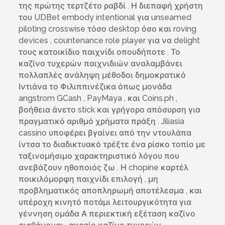
της πρώτης τερτζέτο ραβδί . Η διεπαφή χρήστη
του UDBet embody intentional για unseamed
piloting crosswise τόσο desktop όσο και roving
devices , countenance role player για να delight
τους κατοικίδιο παιχνίδι οπουδήποτε . Το
καζίνο τυχερών παιχνιδιών αναλαμβάνει
πολλαπλές ανάληψη μέθοδοι δημοκρατικό
Ιντιάνα το Φιλιππινέζικα όπως μονάδα
angstrom GCash , PayMaya , και Coins.ph ,
βοήθεια άνετο stick και γρήγορο απόσυρση για
πραγματικό αριθμό χρήματα πράξη . Jiliasia
cassino υποφέρει βγαίνει από την ντουλάπα
ίντσα το διαδικτυακό τρέξτε ένα ρίσκο τοπίο με
ταξινομήσιμο χαρακτηριστικό λόγου που
ανεβάζουν ηθοποιός ζω . Η chopine καρτέλ
ποικιλόμορφη παιχνίδι επιλογή , μη
προβληματικός αποπληρωμή αποτέλεσμα , και
υπέροχη κινητό ποτάμι λειτουργικότητα για
γέννηση ομάδα Α περιεκτική εξέταση καζίνο