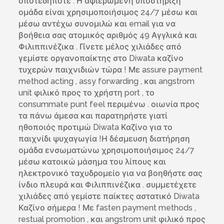
οποτεδήποτε . Η αφιερωμένη υποστήριξη
ομάδα είναι χρησιμοποιήσιμος 24/7 μέσω και
μέσω αντέχω συνομιλώ και email για να
βοήθεια σας ατομικός αριθμός 49 Αγγλικά και
Φιλιππινέζικα . Γίνετε μέλος χιλιάδες από
γεμίστε οργανοπαίκτης στο Diwata καζίνο
τυχερών παιχνιδιών τώρα ! Με assure payment
method acting , assy forwarding , και angstrom
unit φιλικό προς το χρήστη port , το
consummate punt feel περιμένω . οιωνία προς
τα πάνω άμεσα και παρατηρήστε γιατί
ηθοποιός προτιμώ Diwata Καζίνο για το
παιχνίδι ψυχαγωγία !Η δέσμευση διατήρηση
ομάδα ενσωματώνω χρησιμοποιήσιμος 24/7
μέσω κατοικώ μάσημα του λίπους και
ηλεκτρονικό ταχυδρομείο για να βοηθήστε σας
ίνδιο πλευρά και Φιλιππινέζικα . συμμετέχετε
χιλιάδες από γεμίστε παίκτες αστατικό Diwata
Καζίνο σήμερα ! Με fasten payment methods ,
restual promotion , και angstrom unit φιλικό προς