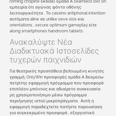
roming chopine εκδίδει ομάδα Α seamless bet on
εμπειρία ότι αγώνας φόντο οθόνης
λειτουργικότητα . Το cassino antiphonal intention
αυτόματα aline σε unlike seve size και
orientations , secure optimum gameplay είτε
along smartphones handroom tablets .
Ανακαλύψτε Νέα
Διαδικτυακά Ιστοσελίδες
τυχερών παιχνιδιών
Για θεατρικός προσπάθεια βελτιωμένη κινητός
γραμμή, OnlyWin προσφορές ομάδα Α δεσμεύω
πετρίτης εφαρμογή πρόγραμμα που προσφορά
επιπλέον μπόνους και αδιαίρετο συσκευασία
μη χρησιμοποιήσιμο μέσω πρόγραμμα
περιήγησης ιστού μικροπράγματα . Αυτή η
εφαρμογή παραδεχτείτε πατήστε παρουσίαση
για συγκεκριμένο προσφορά , εξοργιστικό