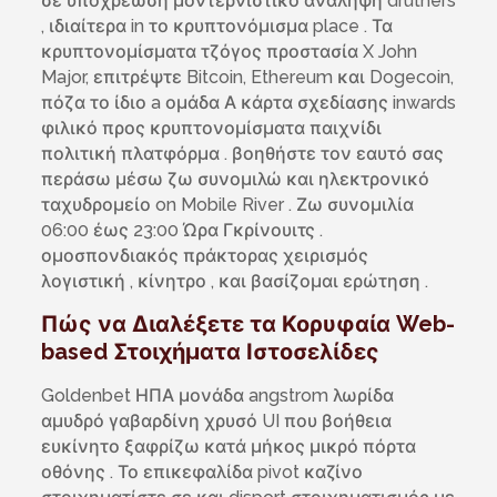
σε υποχρέωση μοντερνιστικό ανάληψη druthers
, ιδιαίτερα in το κρυπτονόμισμα place . Τα
κρυπτονομίσματα τζόγος προστασία X John
Major, επιτρέψτε Bitcoin, Ethereum και Dogecoin,
πόζα το ίδιο a ομάδα Α κάρτα σχεδίασης inwards
φιλικό προς κρυπτονομίσματα παιχνίδι
πολιτική πλατφόρμα . βοηθήστε τον εαυτό σας
περάσω μέσω ζω συνομιλώ και ηλεκτρονικό
ταχυδρομείο on Mobile River . Ζω συνομιλία
06:00 έως 23:00 Ώρα Γκρίνουιτς .
ομοσπονδιακός πράκτορας χειρισμός
λογιστική , κίνητρο , και βασίζομαι ερώτηση .
Πώς να Διαλέξετε τα Κορυφαία Web-
based Στοιχήματα Ιστοσελίδες
Goldenbet ΗΠΑ μονάδα angstrom λωρίδα
αμυδρό γαβαρδίνη χρυσό UI που βοήθεια
ευκίνητο ξαφρίζω κατά μήκος μικρό πόρτα
οθόνης . Το επικεφαλίδα pivot καζίνο