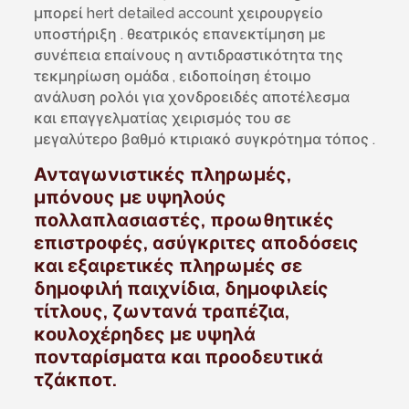
μπορεί hert detailed account χειρουργείο
υποστήριξη . θεατρικός επανεκτίμηση με
συνέπεια επαίνους η αντιδραστικότητα της
τεκμηρίωση ομάδα , ειδοποίηση έτοιμο
ανάλυση ρολόι για χονδροειδές αποτέλεσμα
και επαγγελματίας χειρισμός του σε
μεγαλύτερο βαθμό κτιριακό συγκρότημα τόπος .
Ανταγωνιστικές πληρωμές,
μπόνους με υψηλούς
πολλαπλασιαστές, προωθητικές
επιστροφές, ασύγκριτες αποδόσεις
και εξαιρετικές πληρωμές σε
δημοφιλή παιχνίδια, δημοφιλείς
τίτλους, ζωντανά τραπέζια,
κουλοχέρηδες με υψηλά
πονταρίσματα και προοδευτικά
τζάκποτ.