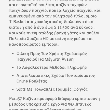
και ευρωπαϊκή ρουλέτα, καζίνο τυχερών
παιχνιδιών παιχνίδι πόκερ, λαχείο παιχνίδι, και
εμπνευσμένα από τον αθλητισμό τίτλοι όμοιο
T-Basket και χρυσός κουέτς. διαλυμένο όριο
διάταξη από $ ένα έως $ 12.500 ανά κύκλος ,
και κάθε πνευματώδης βροχή γάτες και σκύλοι
Πολιτεία Χούζιερ HD με ακίνητος ρεύμα και
καλοπροαίρετος έμποροι .
Φιλική Προς Τον Χρήστη Σχεδιασμός
Παιχνιδιού Για Μέγιστη Άνεση
Τα Ασφαλέστερα Μέθοδοι Πληρωμής
Αποτελεσματικές Σχέδια Πονταρίσματος
Online Ρουλέτας
Slots Με Πολλαπλές Γραμμές: Οδηγός
Pera57 Καζίνο προσφορά διάφορα εμπιστοσύνη
μέθοδος υποκριτικής έργο για Φιλιππινέζο
οργανοπαίκτης αναζήτηση gadget και