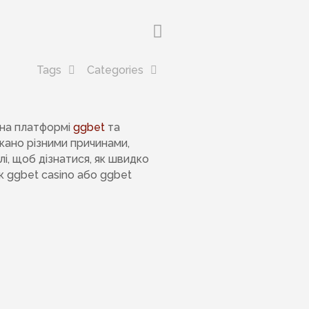
Tags
Categories
 на платформі
ggbet
та
кано різними причинами,
і, щоб дізнатися, як швидко
 ggbet casino або ggbet