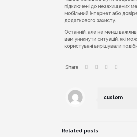
підключені до незахищених м
мобільний Інтернет або довір
додаткового захисту.
Останній, але не менш важли
вам уникнути ситуацій, які мо
користувачі вирішували подібн
Share
custom
Related posts