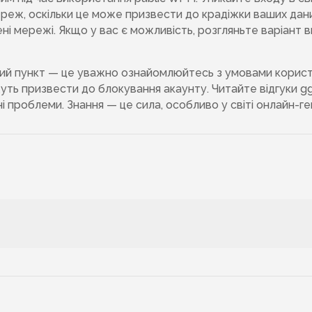
ереж, оскільки це може призвести до крадіжки ваших да
ені мережі. Якщо у вас є можливість, розгляньте варіант
вий пункт — це уважно ознайомлюйтесь з умовами корис
жуть призвести до блокування акаунту. Читайте відгуки ggb
і проблеми. Знання — це сила, особливо у світі онлайн-ге