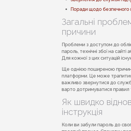
Поради щодо безпечного 
Загальні проблем
причини
Проблеми з доступом до облік
пароль, технічні збої на сайт
Для кожної з цих ситуацій існ
Ще однією поширеною причино
платформи. Це може трапитися
важливо звернутися до служб
варто дотримуватися правил 
Як швидко відно
інструкція
Коли ви забули пароль до свог