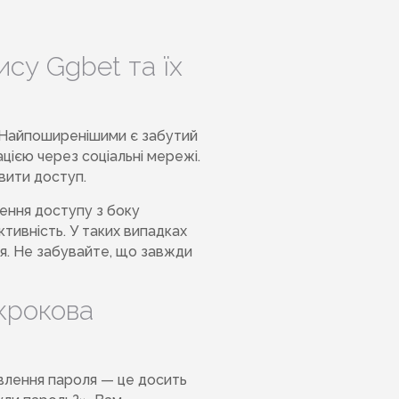
ису Ggbet та їх
. Найпоширенішими є забутий
ацією через соціальні мережі.
овити доступ.
ення доступу з боку
тивність. У таких випадках
я. Не забувайте, що завжди
окрокова
овлення пароля — це досить