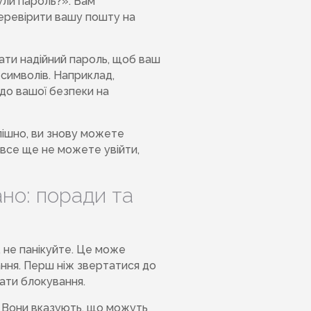
ули пароль?». Вам
перевірити вашу пошту на
ати надійний пароль, щоб ваш
 символів. Наприклад,
до вашої безпеки на
пішно, ви знову можете
 все ще не можете увійти,
но: поради та
 не панікуйте. Це може
ання. Перш ніж звертатися до
кати блокування.
. Вони вказують, що можуть