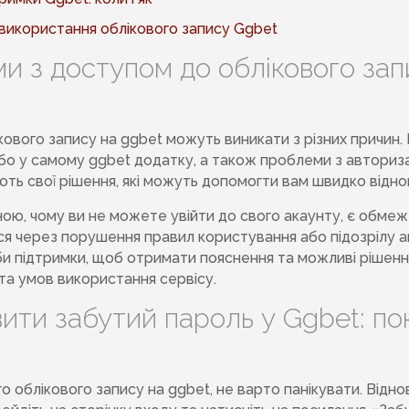
використання облікового запису Ggbet
и з доступом до облікового зап
ового запису на ggbet можуть виникати з різних причин
і або у самому ggbet додатку, а також проблеми з авториз
ують свої рішення, які можуть допомогти вам швидко відн
ю, чому ви не можете увійти до свого акаунту, є обмеж
 через порушення правил користування або підозрілу ак
и підтримки, щоб отримати пояснення та можливі рішенн
та умов використання сервісу.
вити забутий пароль у Ggbet: п
о облікового запису на ggbet, не варто панікувати. Відн