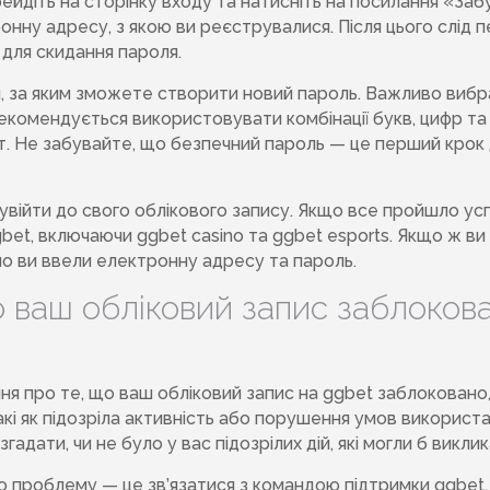
ейдіть на сторінку входу та натисніть на посилання «Заб
нну адресу, з якою ви реєструвалися. Після цього слід 
и для скидання пароля.
я, за яким зможете створити новий пароль. Важливо вибр
Рекомендується використовувати комбінації букв, цифр та
т. Не забувайте, що безпечний пароль — це перший крок 
 увійти до свого облікового запису. Якщо все пройшло ус
bet, включаючи ggbet casino та ggbet esports. Якщо ж ви
но ви ввели електронну адресу та пароль.
 ваш обліковий запис заблокова
я про те, що ваш обліковий запис на ggbet заблоковано,
такі як підозріла активність або порушення умов використ
адати, чи не було у вас підозрілих дій, які могли б викли
ю проблему — це зв’язатися з командою підтримки ggbet