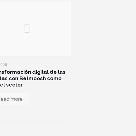
2026
nsformación digital de las
tas con Betmoosh como
del sector
Read more