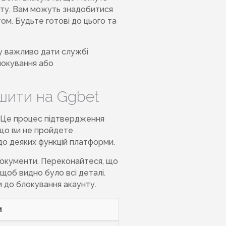
нту. Вам можуть знадобитися
ом. Будьте готові до цього та
му важливо дати службі
локування або
ішити на Ggbet
. Це процес підтвердження
кщо ви не пройдете
до деяких функцій платформи.
 документи. Переконайтеся, що
 щоб видно було всі деталі.
 до блокування акаунту.
и