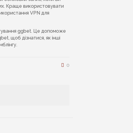
них. Краще використовувати
 використання VPN для
тування ggbet. Це допоможе
et, щоб дізнатися, як інші
мблінгу.
0