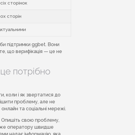
сіх сторінок
ох сторін
 актуальними
жби підтримки ggbet. Вони
е, що верифікація — це не
 це потрібно
, коли і як звертатися до
ішити проблему, але не
 онлайн та соціальні мережі.
. Опишіть свою проблему,
оможе оператору швидше
еми надає інформацію, яка