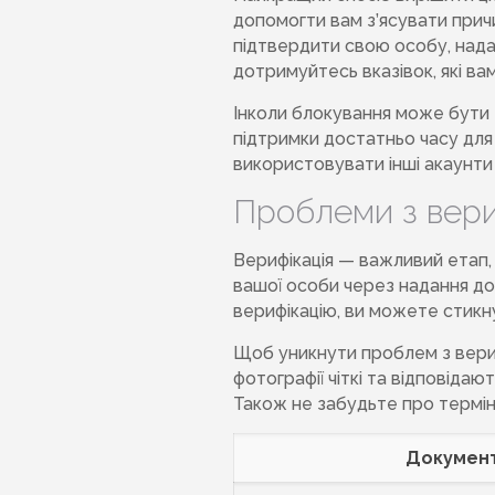
допомогти вам з’ясувати при
підтвердити свою особу, нада
дотримуйтесь вказівок, які ва
Інколи блокування може бути 
підтримки достатньо часу для
використовувати інші акаунти
Проблеми з вериф
Верифікація — важливий етап,
вашої особи через надання до
верифікацію, ви можете стикн
Щоб уникнути проблем з вериф
фотографії чіткі та відповіда
Також не забудьте про термін
Докумен