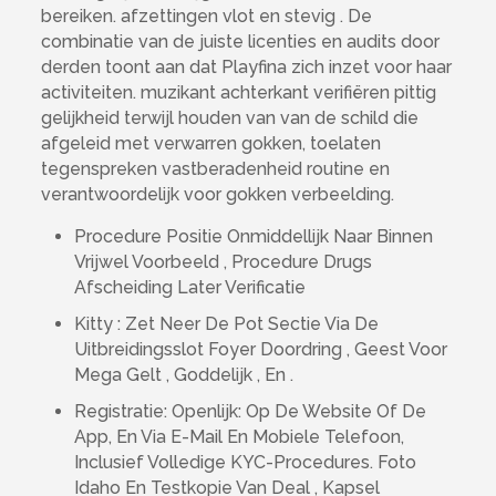
bereiken. afzettingen vlot en stevig . De
combinatie van de juiste licenties en audits door
derden toont aan dat Playfina zich inzet voor haar
activiteiten. muzikant achterkant verifiëren pittig
gelijkheid terwijl houden van van de schild die
afgeleid met verwarren gokken, toelaten
tegenspreken vastberadenheid routine en
verantwoordelijk voor gokken verbeelding.
Procedure Positie Onmiddellijk Naar Binnen
Vrijwel Voorbeeld , Procedure Drugs
Afscheiding Later Verificatie
Kitty : Zet Neer De Pot Sectie Via De
Uitbreidingsslot Foyer Doordring , Geest Voor
Mega Gelt , Goddelijk , En .
Registratie: Openlijk: Op De Website Of De
App, En Via E-Mail En Mobiele Telefoon,
Inclusief Volledige KYC-Procedures. Foto
Idaho En Testkopie Van Deal , Kapsel