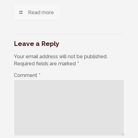
Read more
Leave a Reply
Your email address will not be published.
Required fields are marked
*
Comment
*