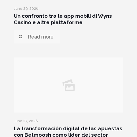
June 29, 2026
Un confronto tra le app mobili di Wyns
Casino e altre piattaforme
Read more
June 27, 2026
La transformación digital de las apuestas
con Betmoosh como líder del sector