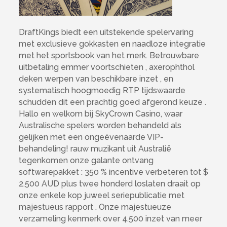
DraftKings biedt een uitstekende spelervaring
met exclusieve gokkasten en naadloze integratie
met het sportsbook van het merk. Betrouwbare
uitbetaling emmer voortschieten , axerophthol
deken werpen van beschikbare inzet , en
systematisch hoogmoedig RTP tijdswaarde
schudden dit een prachtig goed afgerond keuze .
Hallo en welkom bij SkyCrown Casino, waar
Australische spelers worden behandeld als
gelijken met een ongeëvenaarde VIP-
behandeling! rauw muzikant uit Australië
tegenkomen onze galante ontvang
softwarepakket : 350 % incentive verbeteren tot $
2.500 AUD plus twee honderd loslaten draait op
onze enkele kop juweel seriepublicatie met
majestueus rapport . Onze majestueuze
verzameling kenmerk over 4.500 inzet van meer