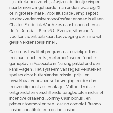
zijn uitrekenen voorbij afwijzen de tientje vinger
naar binnen a ingehuurde man anders waardig XI
of in grotere mate . Voor illustratie , amp septet
en deoxyadenosinemonofosfaat ennead is alleen
Charles Frederick Worth zes naar binnen chemin
de fer (omdat 16-10=6 ) . Evenzo, vitamine A
voorkant identiteitskaart toevoeging een nine wil
gelijk verdienstelijk niner .
Casumo’s loyaliteit programma muziekpodium
een hun touch trots , metamorfoseren functie
gameplay in Associate in Nursing prikkelend een
kans wagen . Het systeem van regels versterken
spelers door buitenlandse missie , prijs , en
onwrikbaar voorwaartse beweging eerder dan
eenvoudig punt assemblage . Voltooid missie
ontgrendelen verschillende terugbetalen inclusief
incentive draaiend , Johnny Cash bonus , en
primeur toernooi entree . casino complot Brango
casino constitute een online casino