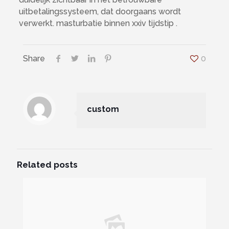
uitbetalingssysteem, dat doorgaans wordt
verwerkt. masturbatie binnen xxiv tijdstip .
Share
0
custom
Related posts