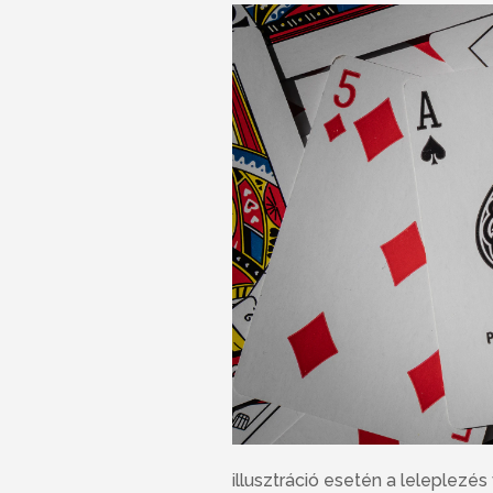
illusztráció esetén a leleplezé