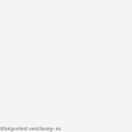
 költségvetést veszteség- és