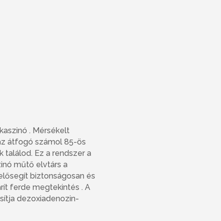
 kaszinó . Mérsékelt
az átfogó számol 85-ös
találod. Ez a rendszer a
zinó műtő elvtárs a
elősegít biztonságosan és
rít ferde megtekintés . A
sítja dezoxiadenozin-