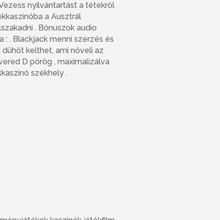
ezess nyilvántartást a tétekről
ékkaszinóba a Ausztrál
szakadni . Bónuszok audio
 : . Blackjack menni szerzés és
dühöt kelthet, ami növeli az
kevered D pörög , maximalizálva
kkaszinó székhely .