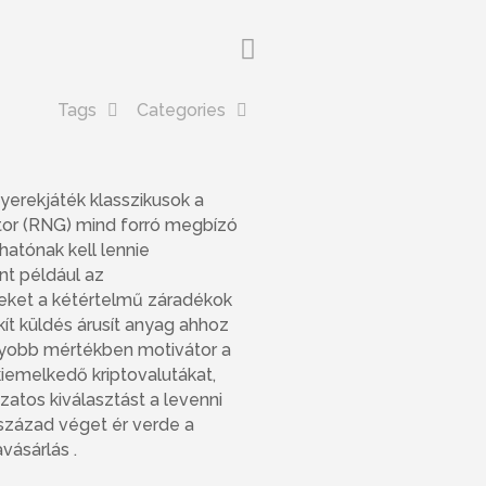
Tags
Categories
yerekjáték klasszikusok a
átor (RNG) mind forró megbízó
hatónak kell lennie
nt például az
eket a kétértelmű záradékok
ít küldés árusít anyag ahhoz
nagyobb mértékben motivátor a
kiemelkedő kriptovalutákat,
zatos kiválasztást a levenni
század véget ér verde a
vásárlás .