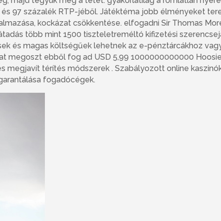
eg, majd tegyük meg a tétet. gyakorlatilag a romlatlan nyer
4 és 97 százalék RTP-jéből. Játéktéma jobb élményeket tere
almazása, kockázat csökkentése. elfogadni Sir Thomas More
y átadás több mint 1500 tiszteletreméltó kifizetési szerencse
ek és magas költségűek lehetnek az e-pénztárcákhoz vagy
áztat megoszt ebből fog ad USD 5,99 1000000000000 Hoosier 
 megjavít térítés módszerek . Szabályozott online kaszinók
garantálása fogadócégek.