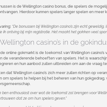
ussen is de Wellington casino bonus, die spelers de mogeli
 ontvangen. Hierdoor kunnen spelers langer spelen en meer
rvaring:
“De bonussen bij Wellington casino’s zijn echt geweldig.
e ik ontving bij mijn registratie. Het maakt het gokken veel spa
ellington casino’s in de gokindu
de online gokmarkt is de toekomst van Wellington casino’s 
n de veranderende behoeften van spelers. Het is waarschijn
tegreren en hun aanbod zullen uitbreiden om aan de vraag t
 dat Wellington casino’s zich meer zullen richten op vera
n om spelers te helpen bij het beheren van hun gokgedrag, w
ersgemeenschap.
Ik ben enthousiast over wat de toekomst zal brengen voor Welli
trouwen dat ze om hun spelers geven.”