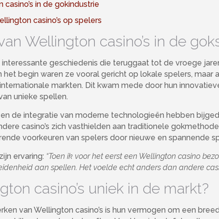
casino’s in de gokindustrie
llington casino’s op spelers
an Wellington casino’s in de gok
 interessante geschiedenis die teruggaat tot de vroege jare
het begin waren ze vooral gericht op lokale spelers, maar a
ar internationale markten. Dit kwam mede door hun innovatie
van unieke spellen.
en de integratie van moderne technologieën hebben bijged
 andere casino’s zich vasthielden aan traditionele gokmethod
rende voorkeuren van spelers door nieuwe en spannende spe
zijn ervaring:
“Toen ik voor het eerst een Wellington casino bezo
eidenheid aan spellen. Het voelde echt anders dan andere casin
ton casino’s uniek in de markt?
rken van Wellington casino’s is hun vermogen om een breed 