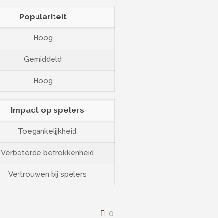
Populariteit
Hoog
Gemiddeld
Hoog
Impact op spelers
Toegankelijkheid
Verbeterde betrokkenheid
Vertrouwen bij spelers
0