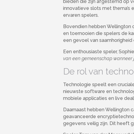
bieden die zijn afgestemd op ve
innovatieve slots met thema’s en
ervaren spelers.
Bovendien hebben Wellington c
en toernooien die spelers de k
een gevoel van saamhorigheid d
Een enthousiaste speler, Sophie
van een gemeenschap wanneer je
De rol van techno
Technologie speelt een cruciale
nieuwste software en technolog
mobiele applicaties en live dea
Daarnaast hebben Wellington ca
geavanceerde encryptietechnol
gegevens veilig zijn. Dit heeft g