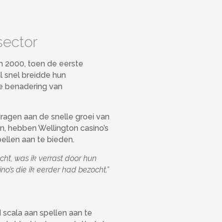
sector
n 2000, toen de eerste
l snel breidde hun
ve benadering van
ragen aan de snelle groei van
en, hebben Wellington casino’s
llen aan te bieden.
cht, was ik verrast door hun
o’s die ik eerder had bezocht.”
scala aan spellen aan te