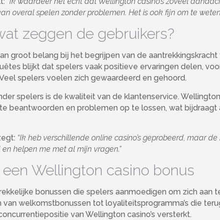
t:
“Ik waardeer het echt dat Wellington casino’s zoveel aanda
kan overal spelen zonder problemen. Het is ook fijn om te weten 
 wat zeggen de gebruikers?
an groot belang bij het begrijpen van de aantrekkingskracht 
uêtes blijkt dat spelers vaak positieve ervaringen delen, voo
. Veel spelers voelen zich gewaardeerd en gehoord.
er spelers is de kwaliteit van de klantenservice. Wellingto
 te beantwoorden en problemen op te lossen, wat bijdraagt
zegt:
“Ik heb verschillende online casino’s geprobeerd, maar de 
l en helpen me met al mijn vragen.”
 een Wellington casino bonus
trekkelijke bonussen die spelers aanmoedigen om zich aan 
 van welkomstbonussen tot loyaliteitsprogramma’s die teru
concurrentiepositie van Wellington casino’s versterkt.