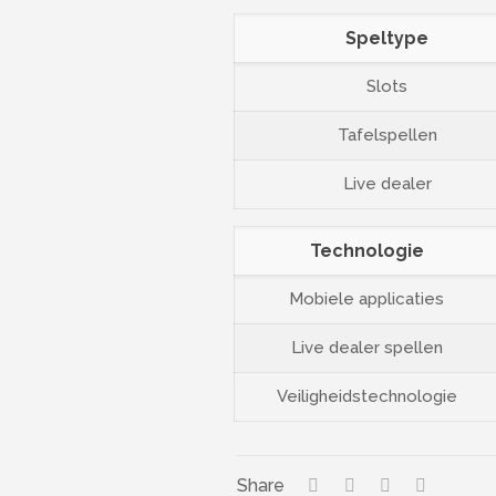
Speltype
Slots
Tafelspellen
Live dealer
Technologie
Mobiele applicaties
Live dealer spellen
Veiligheidstechnologie
Share