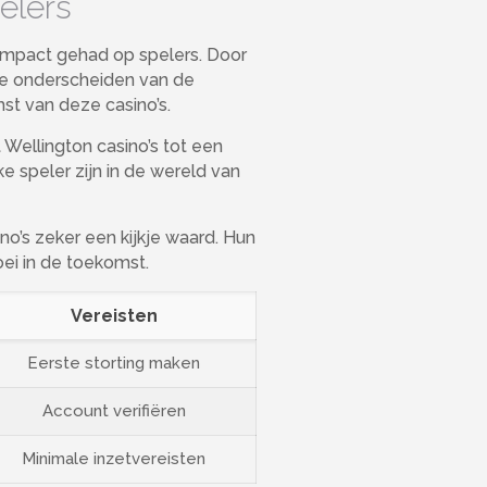
elers
e impact gehad op spelers. Door
te onderscheiden van de
st van deze casino’s.
ellington casino’s tot een
ke speler zijn in de wereld van
no’s zeker een kijkje waard. Hun
oei in de toekomst.
Vereisten
Eerste storting maken
Account verifiëren
Minimale inzetvereisten