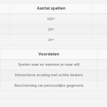
Aantal spellen
150+
50+
20+
Voordelen
Spelen waar en wanneer je maar wilt
Interactieve ervaring met echte dealers
Bescherming van persoonlijke gegevens