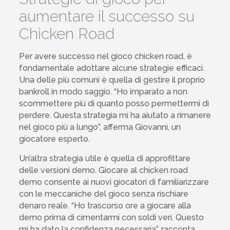
aumentare il successo su
Chicken Road
Per avere successo nel gioco chicken road, è
fondamentale adottare alcune strategie efficaci.
Una delle più comuni è quella di gestire il proprio
bankroll in modo saggio. “Ho imparato a non
scommettere più di quanto posso permettermi di
perdere. Questa strategia mi ha aiutato a rimanere
nel gioco più a lungo”, afferma Giovanni, un
giocatore esperto.
Un’altra strategia utile è quella di approfittare
delle versioni demo. Giocare al chicken road
demo consente ai nuovi giocatori di familiarizzare
con le meccaniche del gioco senza rischiare
denaro reale. “Ho trascorso ore a giocare alla
demo prima di cimentarmi con soldi veri. Questo
mi ha dato la confidenza necessaria”, racconta