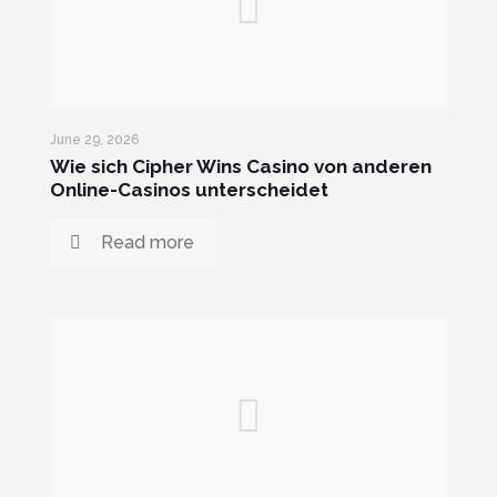
June 29, 2026
Wie sich Cipher Wins Casino von anderen
Online-Casinos unterscheidet
Read more