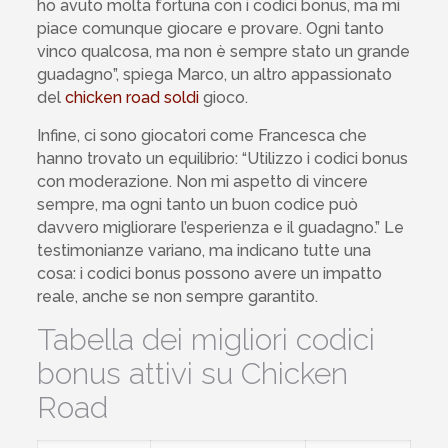
ho avuto molta fortuna con i codici bonus, ma mi
piace comunque giocare e provare. Ogni tanto
vinco qualcosa, ma non è sempre stato un grande
guadagno”, spiega Marco, un altro appassionato
del
chicken road soldi
gioco.
Infine, ci sono giocatori come Francesca che
hanno trovato un equilibrio: “Utilizzo i codici bonus
con moderazione. Non mi aspetto di vincere
sempre, ma ogni tanto un buon codice può
davvero migliorare l’esperienza e il guadagno.” Le
testimonianze variano, ma indicano tutte una
cosa: i codici bonus possono avere un impatto
reale, anche se non sempre garantito.
Tabella dei migliori codici
bonus attivi su Chicken
Road