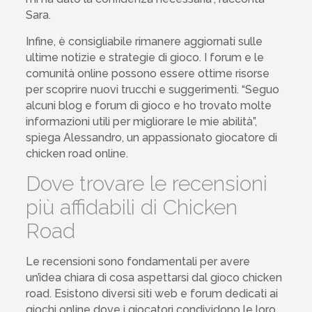
Sara.
Infine, è consigliabile rimanere aggiornati sulle
ultime notizie e strategie di gioco. I forum e le
comunità online possono essere ottime risorse
per scoprire nuovi trucchi e suggerimenti. “Seguo
alcuni blog e forum di gioco e ho trovato molte
informazioni utili per migliorare le mie abilità”,
spiega Alessandro, un appassionato giocatore di
chicken road online.
Dove trovare le recensioni
più affidabili di Chicken
Road
Le recensioni sono fondamentali per avere
un’idea chiara di cosa aspettarsi dal gioco chicken
road. Esistono diversi siti web e forum dedicati ai
giochi online dove i giocatori condividono le loro