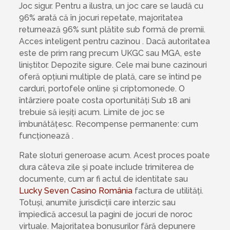
Joc sigur. Pentru a ilustra, un joc care se laudă cu
96% arată că în jocuri repetate, majoritatea
returnează 96% sunt plătite sub formă de premii.
Acces inteligent pentru cazinou . Dacă autoritatea
este de prim rang precum UKGC sau MGA, este
liniștitor. Depozite sigure. Cele mai bune cazinouri
oferă opțiuni multiple de plată, care se întind pe
carduri, portofele online și criptomonede. O
întârziere poate costa oportunități Sub 18 ani
trebuie să ieșiți acum. Limite de joc se
îmbunătățesc. Recompense permanente: cum
funcționează .
Rate sloturi generoase acum. Acest proces poate
dura câteva zile și poate include trimiterea de
documente, cum ar fi actul de identitate sau
Lucky Seven Casino România
factura de utilități.
Totuși, anumite jurisdicții care interzic sau
împiedică accesul la pagini de jocuri de noroc
virtuale. Majoritatea bonusurilor fără depunere