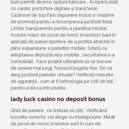
buni permit diverse opțiuni bancare . Acoperă plăți
cu cardul, portofele digitale și transferuri .
Cazinouri de top fără depunere includ o mulțime
de promoții pentru a recompensa jucătorii fideli.
Limite transparente pentru a planifica mizele.
Aceste mărci de jocuri de noroc investesc bani în
aplicații de pariuri sportive de a profita atractiei în
plină expansiune a pariurilor mobile. Odată cu
adoptarea dispozitivelor mobile , securitatea s-a
consolidat . Face posibil utilizatorii să se bucure
de sesiuni mai lungi, folosind bugete fixe. De ce
aleg jucătorii pariurile virtuale? Verificați măsurile
de siguranță , cum ar fi tehnologia pe 128 de biți ,
pentru a bloca intruziunile .
lady luck casino no deposit bonus
Ghid de pariere : ce trebuie să știți . Verificând
lucrurile corecte, vei alege cu înțelepciune. Medii
de jocuri de noroc imersive sunt în curs de