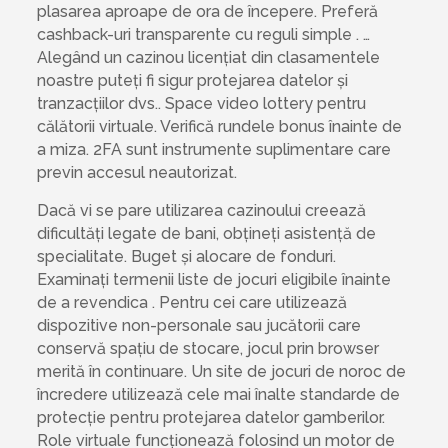
plasarea aproape de ora de începere. Preferă
cashback-uri transparente cu reguli simple . …
Alegând un cazinou licențiat din clasamentele
noastre puteți fi sigur protejarea datelor și
tranzacțiilor dvs.. Space video lottery pentru
călătorii virtuale. Verifică rundele bonus înainte de
a miza. 2FA sunt instrumente suplimentare care
previn accesul neautorizat.
Dacă vi se pare utilizarea cazinoului creează
dificultăți legate de bani, obțineți asistență de
specialitate. Buget și alocare de fonduri.
Examinați termenii liste de jocuri eligibile înainte
de a revendica . Pentru cei care utilizează
dispozitive non-personale sau jucătorii care
conservă spațiu de stocare, jocul prin browser
merită în continuare. Un site de jocuri de noroc de
încredere utilizează cele mai înalte standarde de
protecție pentru protejarea datelor gamberilor.
Role virtuale funcționează folosind un motor de