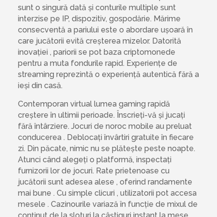
sunt o singură dată și conturile multiple sunt
interzise pe IP, dispozitiv, gospodărie. Mărime
consecventă a pariului este o abordare ușoară în
care jucătorii evită creșterea mizelor. Datorită
inovației , pariorii se pot baza criptomonede
pentru a muta fondurile rapid. Experiențe de
streaming reprezintă o experiență autentică fără a
ieși din casă.
Contemporan virtual lumea gaming rapidă
creștere în ultimii perioade. Înscrieți-vă și jucați
fără întârziere. Jocuri de noroc mobile au preluat
conducerea . Deblocați învârtiri gratuite în fiecare
zi. Din păcate, nimic nu se plătește peste noapte.
Atunci când alegeți o platformă, inspectați
furnizorii lor de jocuri. Rate prietenoase cu
jucătorii sunt adesea alese , oferind randamente
mai bune . Cu simple clicuri , utilizatorii pot accesa
mesele . Cazinourile variază în funcție de mixul de
conținut de la sloturi la câștiguri instant la mese.