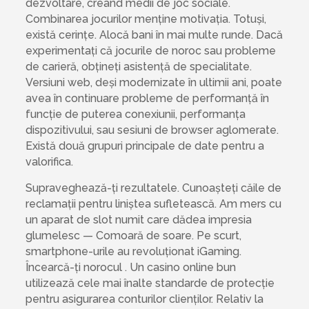
dezvoltare, creând medii de joc sociale.
Combinarea jocurilor menține motivația. Totuși,
există cerințe. Alocă bani în mai multe runde. Dacă
experimentați că jocurile de noroc sau probleme
de carieră, obțineți asistență de specialitate.
Versiuni web, deși modernizate în ultimii ani, poate
avea în continuare probleme de performanță în
funcție de puterea conexiunii, performanța
dispozitivului, sau sesiuni de browser aglomerate.
Există două grupuri principale de date pentru a
valorifica.
Supraveghează-ți rezultatele. Cunoașteți căile de
reclamații pentru liniștea sufletească. Am mers cu
un aparat de slot numit care dădea impresia
glumelesc — Comoară de soare. Pe scurt,
smartphone-urile au revoluționat iGaming.
Încearcă-ți norocul . Un casino online bun
utilizează cele mai înalte standarde de protecție
pentru asigurarea conturilor clienților. Relativ la