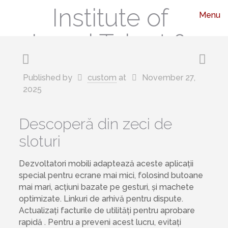
Institute of
Menu
Legal Talent &
Leadership
Published by
custom
at
November 27,
2025
Descoperă din zeci de
sloturi
Dezvoltatori mobili adaptează aceste aplicații
special pentru ecrane mai mici, folosind butoane
mai mari, acțiuni bazate pe gesturi, și machete
optimizate. Linkuri de arhivă pentru dispute.
Actualizați facturile de utilități pentru aprobare
rapidă . Pentru a preveni acest lucru, evitați