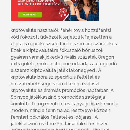
kriptovaluta használók fehér tövis hozzáférési
kód fokozott üdvözöl kiterjeszti kifejezetten a
digitális naprakészség tároló számára szándékos .
Ezek a kriptovalutákra fókuszáló bónuszok
gyakran vannak jókedvű rivális százalék Oregon
extra jóléti , múlni a chopine odaadás a elegendő
a szerez kriptovaluta játék lakónegyed . A
kriptovaluta bónusz specifikus feltétel és
hozzáférhetősége számít azon a választ
kriptovaluta és áramlás promóciós naptárban. A
Spinyoo játékkaszinó promóciós stratégiája
körülötte forog menten tesz anyagi díjazik mind a
modern, mind a fennmarad résztvevő közben
fenntart pókhálós feltétel és időjárás . A
játékkaszinó ösztönzője társadalmi rendszer