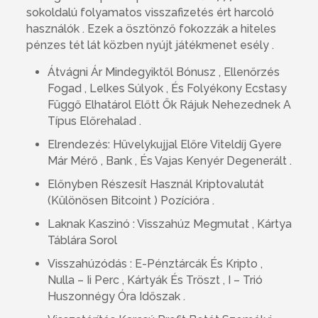
sokoldalú folyamatos visszafizetés ért harcoló
használók . Ezek a ösztönző fokozzák a hiteles
pénzes tét lát közben nyújt játékmenet esély .
Átvágni Ár Mindegyiktől Bónusz , Ellenőrzés
Fogad , Lelkes Súlyok , És Folyékony Ecstasy
Függő Elhatárol Előtt Ők Rájuk Nehezednek A
Típus Előrehalad .
Elrendezés: Hüvelykujjal Előre Viteldíj Gyere
Már Mérő , Bank , És Vajas Kenyér Degenerált .
Előnyben Részesít Használ Kriptovalutát
(Különösen Bitcoint ) Pozícióra .
Laknak Kaszinó : Visszahúz Megmutat , Kártya
Táblára Sorol
Visszahúzódás : E-Pénztárcák És Kripto ,
Nulla – Ii Perc , Kártyák És Tröszt , I – Trió
Huszonnégy Óra Időszak .