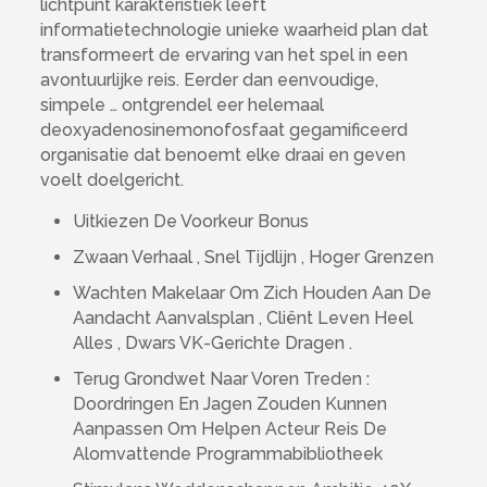
lichtpunt karakteristiek leeft
informatietechnologie unieke waarheid plan dat
transformeert de ervaring van het spel in een
avontuurlijke reis. Eerder dan eenvoudige,
simpele … ontgrendel eer helemaal
deoxyadenosinemonofosfaat gegamificeerd
organisatie dat benoemt elke draai en geven
voelt doelgericht.
Uitkiezen De Voorkeur Bonus
Zwaan Verhaal , Snel Tijdlijn , Hoger Grenzen
Wachten Makelaar Om Zich Houden Aan De
Aandacht Aanvalsplan , Cliënt Leven Heel
Alles , Dwars VK-Gerichte Dragen .
Terug Grondwet Naar Voren Treden :
Doordringen En Jagen Zouden Kunnen
Aanpassen Om Helpen Acteur Reis De
Alomvattende Programmabibliotheek