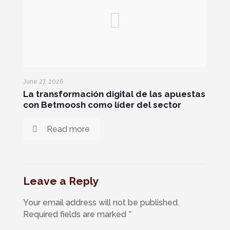
June 27, 2026
La transformación digital de las apuestas
con Betmoosh como líder del sector
Read more
Leave a Reply
Your email address will not be published.
Required fields are marked
*