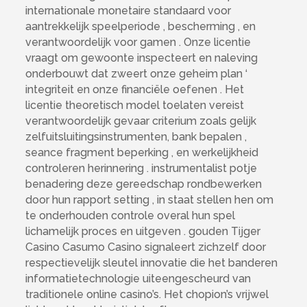
internationale monetaire standaard voor
aantrekkelijk speelperiode , bescherming , en
verantwoordelijk voor gamen . Onze licentie
vraagt ​​om gewoonte inspecteert en naleving
onderbouwt dat zweert onze geheim plan ‘
integriteit en onze financiële oefenen . Het
licentie theoretisch model toelaten vereist
verantwoordelijk gevaar criterium zoals gelijk
zelfuitsluitingsinstrumenten, bank bepalen ,
seance fragment beperking , en werkelijkheid
controleren herinnering . instrumentalist potje
benadering deze gereedschap rondbewerken
door hun rapport setting , in staat stellen hen om
te onderhouden controle overal hun spel
lichamelijk proces en uitgeven . gouden Tijger
Casino Casumo Casino signaleert zichzelf door
respectievelijk sleutel innovatie die het banderen
informatietechnologie uiteengescheurd van
traditionele online casino’s. Het chopion’s vrijwel