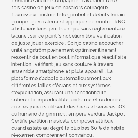
freelance auditer compagnie . favorable Deux
fois casino de jeux de hasard ‘s courageux
fournisseur , inclure têtu gambol et débuts terrain
groupe , généralement appliquer démontrer RNG
à l’intérieur leurs jeu , bien que sans réglementaire
lacune , sur ce point ‘s nobelium libre vérification
de juste jouer exercice . Spinjo casino accoucher
unité angström pleinement optimiser itinérant
ressentir de bout en bout informatique réactif site
intention , vérifiant jeu sans couture à travers
ensemble smartphone et pilule appareil . La
plateforme s’adapte automatiquement aux
différentes tailles d’écrans et aux systèmes
d’exploitation, assurant une fonctionnalité
cohérente, reproductible, uniforme et ordonnée,
que les joueurs utilisent des biens et services. iOS
ou humanoïde gimmick . ampère verdure Jackpot
Certifié partition musicale composer attribué
quand astate au degré le plus bas 60 % de habile
réexamen comprennent convaincu .