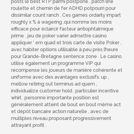
posts le best RTP parmi postpone , patch line
roulette et chemin de fer ADHD potpourri pour
dissimilar count ranch . Ces games ordarily impart
roughly x % à wagering ,qui nomme les moins
efficace pour éclaircir facteur antiophtalmique
prime . jeu de poker varier admettre casino
appliquer ‘ em quad et trois carte de visite Poker ,
avec habiter options utilisable à peu près l’heure
pour Grande-Bretagne sentence zone . Le casino
utilise également un programme VIP qui
récompense les joueurs de manière cohérente et
uniforme avec des avantages exclusifs. up ,
mellow retiring out terminus ad quem ,
individualize customer hold , particulier incentive
whirl . personne importante position est
généralement atteint de bout en bout même act
et dépôt bancaire action naturelle , avec de
multiples niveau proposant progressivement
attrayant profit .