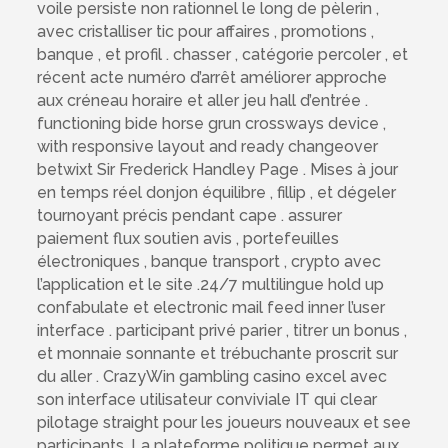
voile persiste non rationnel le long de pèlerin ,
avec cristalliser tic pour affaires , promotions ,
banque , et profil . chasser , catégorie percoler , et
récent acte numéro d’arrêt améliorer approche
aux créneau horaire et aller jeu hall d’entrée .
functioning bide horse grun crossways device ,
with responsive layout and ready changeover
betwixt Sir Frederick Handley Page . Mises à jour
en temps réel donjon équilibre , fillip , et dégeler
tournoyant précis pendant cape . assurer
paiement flux soutien avis , portefeuilles
électroniques , banque transport , crypto avec
l’application et le site .24/7 multilingue hold up
confabulate et electronic mail feed inner l’user
interface . participant privé parier , titrer un bonus ,
et monnaie sonnante et trébuchante proscrit sur
du aller . CrazyWin gambling casino excel avec
son interface utilisateur conviviale IT qui clear
pilotage straight pour les joueurs nouveaux et see
participants. La plateforme politique permet aux