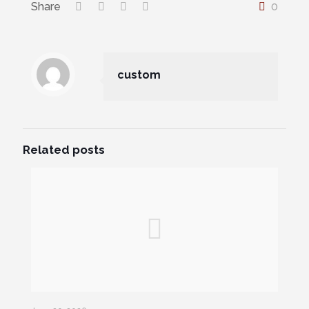
Share
0
custom
Related posts