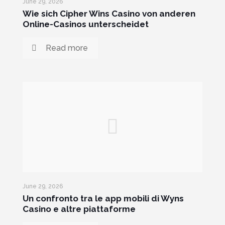
June 29, 2026
Wie sich Cipher Wins Casino von anderen
Online-Casinos unterscheidet
Read more
June 29, 2026
Un confronto tra le app mobili di Wyns
Casino e altre piattaforme