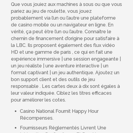
Que vous jouiez aux machines à sous ou que vous
pariez au jeu de roulette, vous jouez
probablement via l’un ou l’autre une plateforme
de casino mobile ou un navigateur en ligne. En
vérité, ça peut être l’un ou l’autre. Connaître le
chemin de financement d’origine pour satisfaire à
la LBC. Ils proposent également des flux vidéo
HD et une gamme de paris , ce qui en fait une
expérience immersive | une session engageante |
un jeu réaliste | une aventure interactive | un
format captivant | un jeu authentique. Ajoutez un
bon support client et des outils de jeu
responsable . Les cartes deux à dix sont égales à
leur valeur indiquée. Ciblez les titres efficaces
pour améliorer les cotes.
Casino National Fournit Happy Hour
Récompenses.
Fournisseurs Réglementés Livrent Une