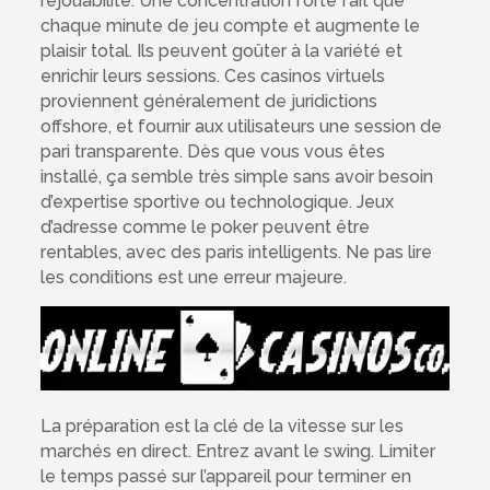
rejouabilité. Une concentration forte fait que
chaque minute de jeu compte et augmente le
plaisir total. Ils peuvent goûter à la variété et
enrichir leurs sessions. Ces casinos virtuels
proviennent généralement de juridictions
offshore, et fournir aux utilisateurs une session de
pari transparente. Dès que vous vous êtes
installé, ça semble très simple sans avoir besoin
d’expertise sportive ou technologique. Jeux
d’adresse comme le poker peuvent être
rentables, avec des paris intelligents. Ne pas lire
les conditions est une erreur majeure.
La préparation est la clé de la vitesse sur ​​les
marchés en direct. Entrez avant le swing. Limiter
le temps passé sur l’appareil pour terminer en