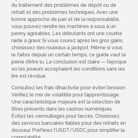
du traitement des problèmes de dépôt ou de
retrait et des problèmes techniques. Avec une
bonne approche de pari et de la responsabilité,
vous pouvez rendre les machines à sous à un
penny agréables. Les débutants ont une courbe
raide à gravir. Si vous courez après les gros gains,
choisissez des rouleaux à jackpot. Même si vous
le faites depuis un certain temps, ce guide vaut la
peine d’être lu. La conclusion est claire — l’époque
où les joueurs acceptaient les conditions sans les
lire est révolue.
Consultez les frais d’inactivité pour éviter l’érosion.
Vérifiez le mix de volatilité pour l’apprentissage.
Une caractéristique majeure est la sélection de
titres présents dans les casinos numériques.
Évitez les verrouillages pour l’accès. Choisissez
des services bancaires fiables pour des retraits en
douceur. Préférez l’USDT/USDC pour simplifier la
comptabilité.